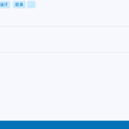
油汙
惡臭
...