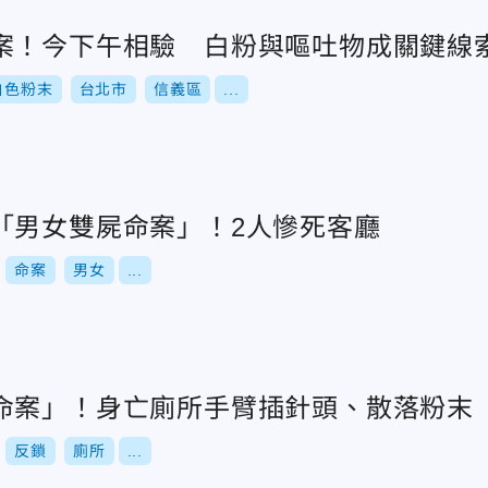
案！今下午相驗 白粉與嘔吐物成關鍵線
白色粉末
台北市
信義區
...
「男女雙屍命案」！2人慘死客廳
命案
男女
...
命案」！身亡廁所手臂插針頭、散落粉末
反鎖
廁所
...