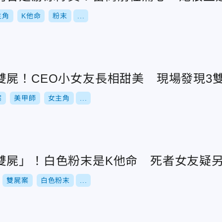
主角
K他命
粉末
...
雙屍！CEO小女友長相甜美 現場發現3
案
美甲師
女主角
...
雙屍」！白色粉末是K他命 死者女友疑
雙屍案
白色粉末
...