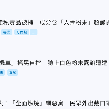
走私毒品被捕 成分含「人骨粉末」超詭
毒品
可倫坡
...
嚕機車」搖晃自摔 臉上白色粉末露餡遭逮
末
毒駕
火！「全面燃燒」飄惡臭 民眾外出戴口