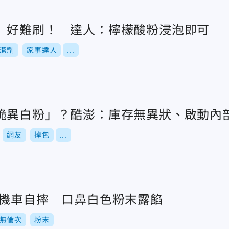
」好難刷！ 達人：檸檬酸粉浸泡即可
潔劑
家事達人
...
詭異白粉」？酷澎：庫存無異狀、啟動內
網友
掉包
...
騎機車自摔 口鼻白色粉末露餡
無倫次
粉末