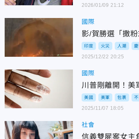
2026/01/09 21:12
國際
影/賀勝選「撒
印度
火災
人潮
慶
2025/12/22 20:25
國際
川普剛離開！美
美國
美軍
包裹
不
2025/11/07 18:05
社會
信義雙屍案女主