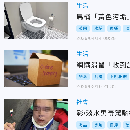
生活
馬桶「黃色污垢
英國
水垢
馬桶
清
2026/04/14 09:29
生活
網購滑鼠「收到
酷澎
網購
不明粉末
2026/03/10 21:35
社會
影/淡水男毒駕
毒品
毒駕
自摔
語