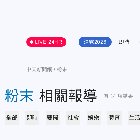
LIVE 24HR
決戰2026
即時
中天新聞網
粉末
粉末
相關報導
有
14
項結果
全部
即時
要聞
社會
娛樂
體育
生