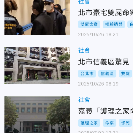
社會
北市豪宅雙屍命
雙屍命案
相驗遺體
2025/10/26 18:21
社會
北市信義區驚見
台北市
信義區
雙屍
2025/10/26 08:19
社會
嘉義「護理之家
護理之家
命案
慘死