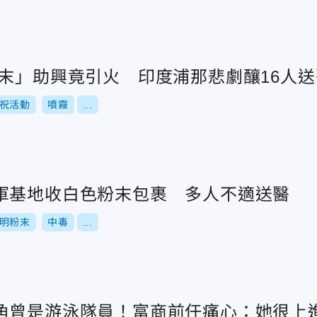
粉末」助興竟引火 印度浦那悲劇釀16人送
祝活動
噴霧
...
軍基地收白色粉末包裹 多人不適送醫
明粉末
中毒
...
角曾是游泳隊員！富商前任痛心：她很上