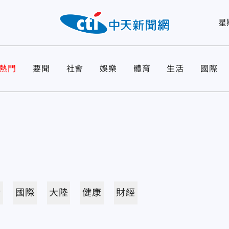
星
熱門
要聞
社會
娛樂
體育
生活
國際
活
國際
大陸
健康
財經