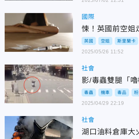
2025/07/02 12:31
國際
悚！英國前空姐
英國
空姐
斯里蘭卡
2025/05/26 11:52
社會
影/毒蟲雙腿「
毒蟲
機車
毒品
粉
2025/04/29 22:19
社會
湖口油料倉庫大