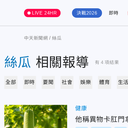
LIVE 24HR
決戰2026
即時
中天新聞網
絲瓜
絲瓜
相關報導
有
4
項結果
全部
即時
要聞
社會
娛樂
體育
生
健康
他稱異物卡肛門拿