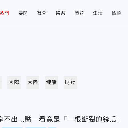
熱門
要聞
社會
娛樂
體育
生活
國際
活
國際
大陸
健康
財經
不出...醫一看竟是「一根斷裂的絲瓜」