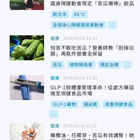
國身障運動會限定「苦瓜爆檸」飲品
新北市
85°C
全國身心障礙國民運動會
...
健康
2026/03/25 12:53
怕苦不敢吃苦瓜？營養師教「刮掉白
膜」再氣炸營養全保留
苦瓜
植物胰島素
穩定血糖
...
健康
2026/01/24 15:30
GLP-1掀體重管理革命！從處方藥延
燒至保健食品市場
GLP-1藥物
腸泌素
減重保健食品
...
健康
2025/11/16 11:10
橄欖油、花椰芽、苦瓜有效護腎！她