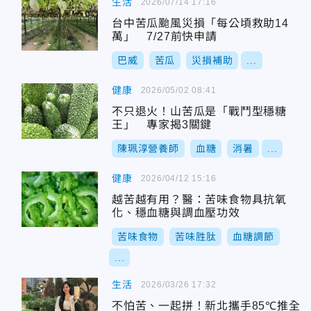
生活
2026/07/14 17:16
台中苦瓜颱風災損「每公頃救助14
萬」 7/27前快申請
巴威
苦瓜
災損補助
...
健康
2026/05/02 08:41
不只退火！山苦瓜是「戰鬥型穩糖
王」 專家揭3關鍵
陳珮淳營養師
血糖
消暑
...
健康
2026/04/12 15:16
越苦越有用？醫：苦味食物具抗氧
化、穩血糖與調血壓功效
苦味食物
苦味胜肽
血糖調節
...
生活
2026/03/26 17:32
不怕苦、一起拼！新北攜手85℃推全