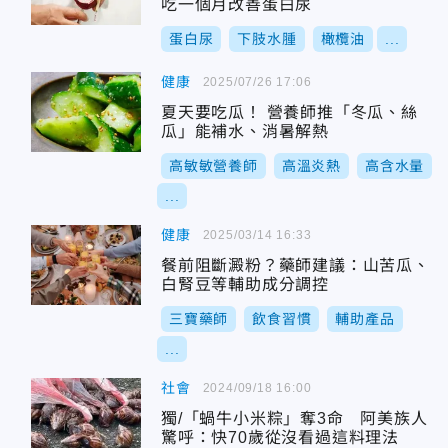
吃一個月改善蛋白尿
蛋白尿
下肢水腫
橄欖油
...
健康
2025/07/26 17:06
夏天要吃瓜！ 營養師推「冬瓜、絲
瓜」能補水、消暑解熱
高敏敏營養師
高溫炎熱
高含水量
...
健康
2025/03/14 16:33
餐前阻斷澱粉？藥師建議：山苦瓜、
白腎豆等輔助成分調控
三寶藥師
飲食習慣
輔助產品
...
社會
2024/09/18 16:00
獨/「蝸牛小米粽」奪3命 阿美族人
驚呼：快70歲從沒看過這料理法