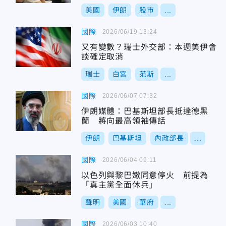
美國
伊朗
股市
...
國際
2026/06/19 13:24
又有變數？瑞士外交部：本週美伊會
談確定取消
瑞士
白宮
范斯
...
國際
2026/06/07 07:32
伊朗媒體：巴基斯坦部長抵達德黑
蘭 將向最高領袖傳話
伊朗
巴基斯坦
內政部長
...
國際
2026/06/04 09:11
以色列與黎巴嫩同意停火 前提為
「真主黨全面休兵」
聲明
美國
華府
...
國際
2026/06/03 10:40