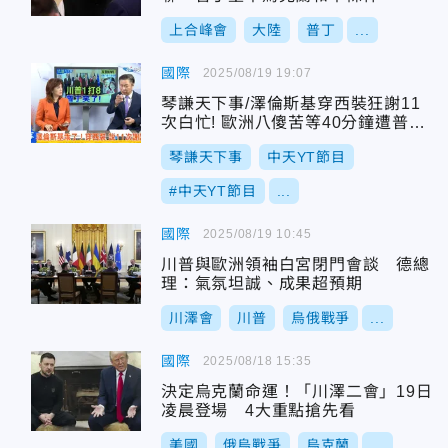
上合峰會
大陸
普丁
...
國際
2025/08/19 19:07
琴謙天下事/澤倫斯基穿西裝狂謝11
次白忙! 歐洲八傻苦等40分鐘遭普丁
羞辱!
琴謙天下事
中天YT節目
#中天YT節目
...
國際
2025/08/19 10:45
川普與歐洲領袖白宮閉門會談 德總
理：氣氛坦誠、成果超預期
川澤會
川普
烏俄戰爭
...
國際
2025/08/18 15:35
決定烏克蘭命運！「川澤二會」19日
凌晨登場 4大重點搶先看
美國
俄烏戰爭
烏克蘭
...