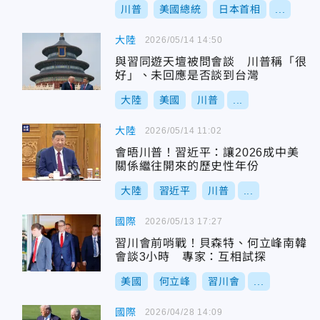
川普
美國總統
日本首相
...
大陸
2026/05/14 14:50
與習同遊天壇被問會談 川普稱「很
好」、未回應是否談到台灣
大陸
美國
川普
...
大陸
2026/05/14 11:02
會晤川普！習近平：讓2026成中美
關係繼往開來的歷史性年份
大陸
習近平
川普
...
國際
2026/05/13 17:27
習川會前哨戰！貝森特、何立峰南韓
會談3小時 專家：互相試探
美國
何立峰
習川會
...
國際
2026/04/28 14:09