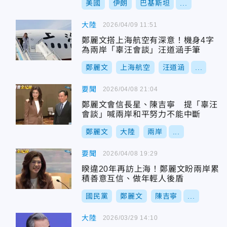
美國
伊朗
巴基斯坦
...
大陸
2026/04/09 11:51
鄭麗文搭上海航空有深意！機身4字
為兩岸「辜汪會談」汪道涵手筆
鄭麗文
上海航空
汪道涵
...
要聞
2026/04/08 21:04
鄭麗文會信長星、陳吉寧 提「辜汪
會談」喊兩岸和平努力不能中斷
鄭麗文
大陸
兩岸
...
要聞
2026/04/08 19:29
睽違20年再訪上海！鄭麗文盼兩岸累
積善意互信、做年輕人後盾
國民黨
鄭麗文
陳吉寧
...
大陸
2026/03/29 14:10