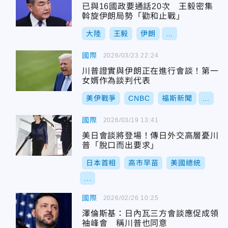
已與16國政要通話20次 王毅密集
斡旋伊朗局勢「勸和止戰」
大陸
王毅
伊朗
...
國際
2026/03/23 22:24
川普證實與伊朗正在進行會談！第一
女婿作為談判代表
美伊戰爭
CNBC
福斯新聞
...
國際
2026/03/19 13:41
美日會談將登場！傳日外交高層憂川
普「脫口而出要求」
日本首相
高市早苗
美國總統
...
國際
2026/02/26 10:25
澤倫斯基：日內瓦三方會談應促成領
袖峰會 稱川普也同意