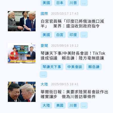
美國
日本
川普
...
國際
2025/10/17 17:43
白宮官員稱「印度已將俄油進口減
半」 業界：還沒收到政府指令
美國
白宮
印度
...
要聞
2025/09/16 19:12
琴謙天下事/中美財長會談！TikTok
達成協議 賴岳謙：陸方毫無退讓
琴謙天下事
中美會談
賴岳謙
...
大陸
2025/09/15 16:41
華爾街日報：美要求陸貿易會談作出
確實讓步 做為川普訪華條件
大陸
美國
川普
...