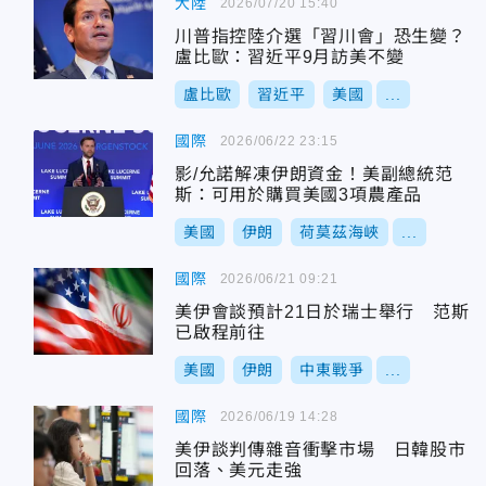
大陸
2026/07/20 15:40
川普指控陸介選「習川會」恐生變？
盧比歐：習近平9月訪美不變
盧比歐
習近平
美國
...
國際
2026/06/22 23:15
影/允諾解凍伊朗資金！美副總統范
斯：可用於購買美國3項農產品
美國
伊朗
荷莫茲海峽
...
國際
2026/06/21 09:21
美伊會談預計21日於瑞士舉行 范斯
已啟程前往
美國
伊朗
中東戰爭
...
國際
2026/06/19 14:28
美伊談判傳雜音衝擊市場 日韓股市
回落、美元走強