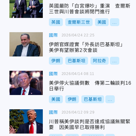
英國嚴防「白宮爆吵」重演 查爾斯
三世與川普會談將閉門進行
英國
查爾斯三世
美國
...
國際
2026/04/24 22:25
伊朗官媒證實「外長訪巴基斯坦」
美伊有望辦第2次會談
伊朗
巴基斯坦
阿拉奇
...
國際
2026/04/14 08:11
美伊停火協議倒數 傳第二輪談判16
日舉行
美國
伊朗
巴基斯坦
...
國際
2026/04/12 09:29
川普稱美伊談判是否達成協議無關緊
要 因美國早已取得勝利