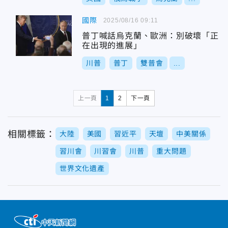
國際
2025/08/16 09:11
普丁喊話烏克蘭、歐洲：別破壞「正
在出現的進展」
川普
普丁
雙普會
...
上一頁
1
2
下一頁
相關標籤：
大陸
美國
習近平
天壇
中美關係
習川會
川習會
川普
重大問題
世界文化遺產