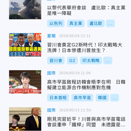
以黎代表華府會談 盧比歐：真主黨
是唯一障礙
以色列
真主黨
盧比歐
...
要聞
2026/05/26 22:11
習川會奠定G2新時代！印太戰略大
洗牌！日本慘遭川普放生？
習川會
G2
印太戰略
...
國際
2026/05/19 11:06
高市早苗啟程訪韓會晤李在明 日韓
擬建立能源合作機制應對危機
日本首相
高市早苗
韓國
...
國際
2026/05/15 21:50
剛見完習近平！川普與高市早苗電話
會談重申「鐵桿」同盟 未透露是否
談台灣