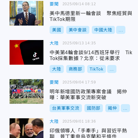
要聞
2025/09/14 08:12
美中馬德里新一輪會談 聚焦經貿與
TikTok期限
美國
美中會談
中國大陸
...
大陸
2025/09/13 14:35
中美第4輪會談9/14西班牙舉行 Tik
Tok採集數據？北京：從未要求
大陸
商務部
TikTok
...
要聞
2025/09/04 17:59
明年新增國防政策專案會議 揭仲
曝：華美軍事交流新突破
台美軍事交流
國防部
揭仲
...
大陸
2025/09/01 18:36
印俄領導人「手牽手」與習近平熱
聊 普丁重申烏克蘭和平條件