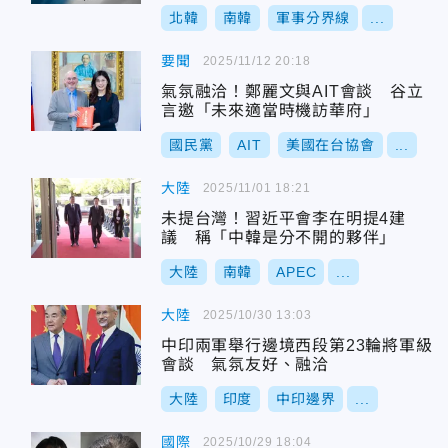
北韓
南韓
軍事分界線
...
要聞
2025/11/12 20:18
氣氛融洽！鄭麗文與AIT會談 谷立
言邀「未來適當時機訪華府」
國民黨
AIT
美國在台協會
...
大陸
2025/11/01 18:21
未提台灣！習近平會李在明提4建
議 稱「中韓是分不開的夥伴」
大陸
南韓
APEC
...
大陸
2025/10/30 13:03
中印兩軍舉行邊境西段第23輪將軍級
會談 氣氛友好、融洽
大陸
印度
中印邊界
...
國際
2025/10/29 18:04