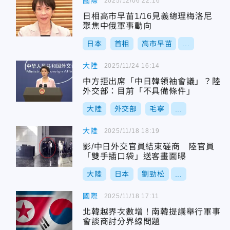
國際
2025/12/06 22:16
日相高市早苗1/16見義總理梅洛尼
聚焦中俄軍事動向
日本
首相
高市早苗
...
大陸
2025/11/24 16:14
中方拒出席「中日韓領袖會議」？陸
外交部：目前「不具備條件」
大陸
外交部
毛寧
...
大陸
2025/11/18 18:19
影/中日外交官員結束磋商 陸官員
「雙手插口袋」送客畫面曝
大陸
日本
劉勁松
...
國際
2025/11/18 17:11
北韓越界次數增！南韓提議舉行軍事
會談商討分界線問題