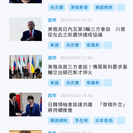
烏克蘭
澤倫斯基
美國總統
...
國際
2026/02/17 15:37
美俄烏日內瓦第3輪三方會談 川普
促在此之前盡快達成協議
美國
烏克蘭
俄羅斯
...
國際
2026/01/24 17:00
美俄烏首三方會談！傳莫斯科要求基
輔交出頓巴斯才停火
美國
烏克蘭
俄羅斯
...
國際
2026/01/13 16:42
日韓領袖會談達共識 「穿梭外交」
將持續推進
韓國總統
李在明
日本首相
...