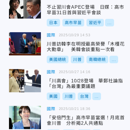
不止習川會APEC登場 日媒：高市
早苗31日首與習近平會談
日本
高市早苗
習近平
...
國際
2025/10/29 14:53
川普訪韓李在明授最高榮譽「木槿花
大勳章」 美韓會談重點一次看
美國總統
川普
南韓總統
...
國際
2025/10/27 14:16
「川高會」10/28登場 華郵社論指
「台灣」為最重要議題
美國
川普
台灣
...
國際
2025/10/21 18:36
「安倍門生」高市早苗當選！月底首
會川普 分析揭2人共通點