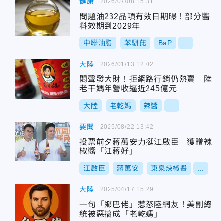
健康
2026/07/08 15:31
問題油232品項有效日期曝！部分醬
料效期到2029年
中聯油脂
苯駢芘
BaP
...
大陸
2026/01/13 12:02
悶聲發大財！拒網路行銷仍熱賣 陸
老干媽年營收逼近245億元
大陸
老乾媽
辣醬
...
要聞
2025/08/22 13:42
投票前夕蔣萬安力挺江啟臣 獲贈辣
椒醬「江蔣好」
江啟臣
蔣萬安
東泉辣椒醬
...
大陸
2025/04/17 15:29
一句「鄉巴佬」惹怒陸網友！美副總
統被惡搞成「老乾媽」