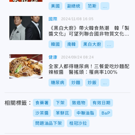
美國
副總統
范斯
...
國際
2024/11/08 16:05
《黑白大廚》帶火韓食熱潮 韓「製
醬文化」可望列聯合國非物質文化遺
產
韓國
南韓
黑白大廚
...
健康
2024/09/24 08:24
全家人都得糖尿病！三餐愛吃炒麵配
辣椒醬 醫搖頭：罹病率100%
糖尿病
炒麵
炒飯
...
相關標籤：
食藥署
下架
致癌物
有效日期
沙茶醬
苯駢芘
中聯油脂
BaP
問題油品下架
桂冠沙拉