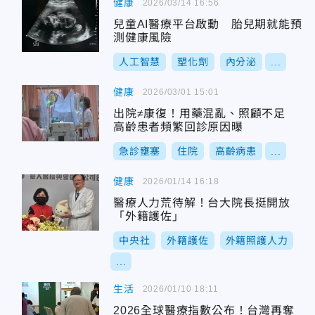
健康
2026/03/14 16:56
兒童AI醫療平台啟動 胎兒期就能預
測健康風險
人工智慧
塑化劑
內分泌
...
健康
2026/03/01 15:01
出院≠康復！用藥混亂、照顧不足
高齡患者頻繁回診原因曝
急診壅塞
住院
高齡病患
...
健康
2026/01/14 16:18
醫療人力荒待解！台大院長挺開放
「外籍護佐」
中央社
外籍護佐
外籍照護人力
...
生活
2026/01/10 18:11
2026全球醫療指數公布！台灣再奪