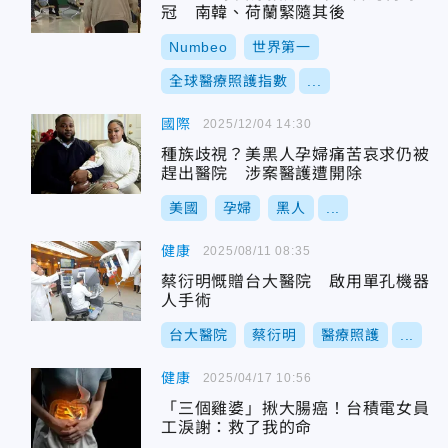
冠 南韓、荷蘭緊隨其後
Numbeo
世界第一
全球醫療照護指數
...
國際
2025/12/04 14:30
種族歧視？美黑人孕婦痛苦哀求仍被
趕出醫院 涉案醫護遭開除
美國
孕婦
黑人
...
健康
2025/08/11 08:35
蔡衍明慨贈台大醫院 啟用單孔機器
人手術
台大醫院
蔡衍明
醫療照護
...
健康
2025/04/17 10:56
「三個雞婆」揪大腸癌！台積電女員
工淚謝：救了我的命