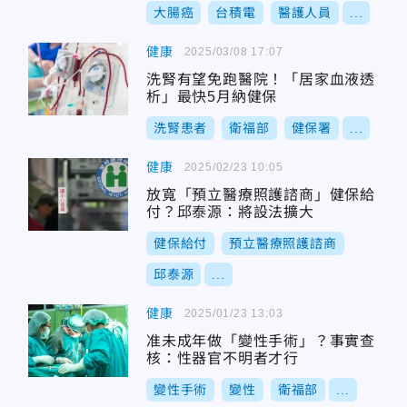
大腸癌
台積電
醫護人員
...
健康
2025/03/08 17:07
洗腎有望免跑醫院！「居家血液透
析」最快5月納健保
洗腎患者
衛福部
健保署
...
健康
2025/02/23 10:05
放寬「預立醫療照護諮商」健保給
付？邱泰源：將設法擴大
健保給付
預立醫療照護諮商
邱泰源
...
健康
2025/01/23 13:03
准未成年做「變性手術」？事實查
核：性器官不明者才行
變性手術
變性
衛福部
...