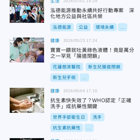
生活
2026/07/01 14:29
泓德能源推動永續共好行動專案 深
化地方公益與社區共榮
泓德能源
公益
環境永續
...
健康
2026/05/23 17:24
寶寶一餵就吐黃綠色液體！竟是萬分
之一罕見「腸道閉鎖」
花蓮慈濟醫院
新生兒腸道閉鎖
新生兒手術
...
健康
2026/05/04 17:10
抗生素快失效了？WHO認定「正確
洗手」成抗藥性關鍵
世界手部衛生日
洗手
抗生素抗藥性
...