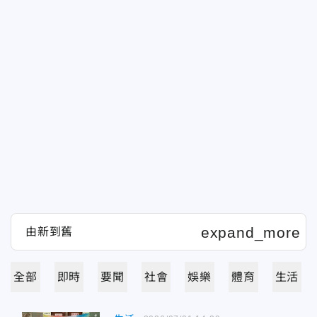
全部
即時
要聞
社會
娛樂
體育
生活