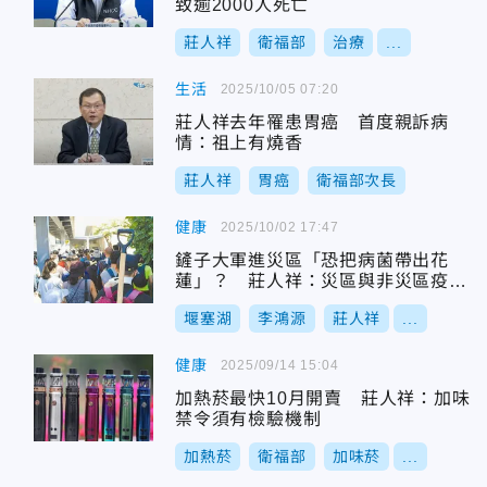
致逾2000人死亡
莊人祥
衛福部
治療
...
生活
2025/10/05 07:20
莊人祥去年罹患胃癌 首度親訴病
情：祖上有燒香
莊人祥
胃癌
衛福部次長
健康
2025/10/02 17:47
鏟子大軍進災區「恐把病菌帶出花
蓮」？ 莊人祥：災區與非災區疫況
相似
堰塞湖
李鴻源
莊人祥
...
健康
2025/09/14 15:04
加熱菸最快10月開賣 莊人祥：加味
禁令須有檢驗機制
加熱菸
衛福部
加味菸
...