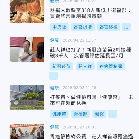
健康
2026/06/07 10:23
器捐人數跌至318人新低！衛福部：
買賣謠言重創捐贈意願
中央社
器官捐贈
器官移植
...
健康
2026/04/22 11:07
莊人祥也打了！新冠疫苗第2劑接種
破3千人 疾管署評估延長至7月
新冠疫苗
莊人祥
疾病管制署
...
健康
2026/02/03 11:28
打疫苗、做健檢可賺「健康幣」 未
來可在超商兌換
健康幣
衛福部
健保
...
健康
2026/01/27 16:33
胃癌篩檢納公費！莊人祥首曝罹癌過