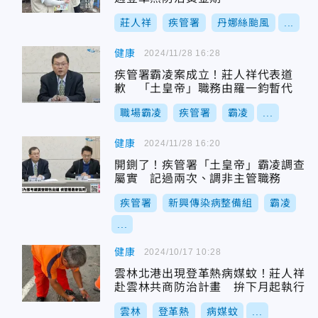
莊人祥
疾管署
丹娜絲颱風
...
健康
2024/11/28 16:28
疾管署霸凌案成立！莊人祥代表道
歉 「土皇帝」職務由羅一鈞暫代
職場霸凌
疾管署
霸凌
...
健康
2024/11/28 16:20
開鍘了！疾管署「土皇帝」霸凌調查
屬實 記過兩次、調非主管職務
疾管署
新興傳染病整備組
霸凌
...
健康
2024/10/17 10:28
雲林北港出現登革熱病媒蚊！莊人祥
赴雲林共商防治計畫 拚下月起執行
雲林
登革熱
病媒蚊
...