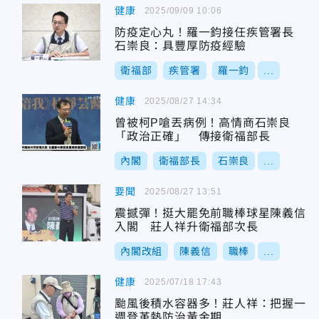
健康
2025/09/09 10:06
防疫定心丸！羅一鈞接任疾管署長
石崇良：具豐厚防疫經驗
衛福部
疾管署
羅一鈞
...
健康
2025/08/27 14:34
曾被柯P嗆丟病例！高情商石崇良
「政治正確」 傳接衛福部長
內閣
衛福部長
石崇良
...
要聞
2025/08/27 13:51
震撼彈！挺大罷免前職棒球星陳義信
入閣 莊人祥升衛福部次長
內閣改組
陳義信
職棒
...
健康
2025/07/18 17:43
颱風後積水容器多！莊人祥：把握一
週登革熱防治黃金期