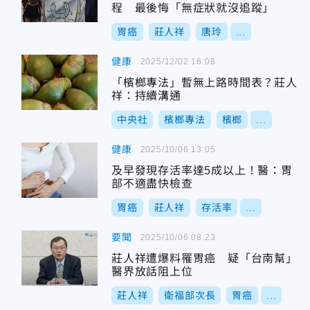
程 最後悔「無症狀就沒追蹤」
胃癌
莊人祥
唐玲
...
健康
2025/12/02 16:08
「檳榔專法」暫無上路時間表？莊人
祥：持續溝通
中央社
檳榔專法
檳榔
...
健康
2025/10/06 13:05
及早發現存活率達5成以上！醫：胃
部不適盡快檢查
胃癌
莊人祥
存活率
...
要聞
2025/10/06 08:23
莊人祥遭爆料罹胃癌 疑「台南幫」
醫界放話阻上位
莊人祥
衛福部次長
胃癌
...