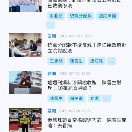
國民黨團：新版財劃法公式有瑕疵
已啟動修法
財劃法
統籌分配款
國民黨團
...
要聞
2025/09/03 08:24
統籌分配款不增反減！連江縣政府赴
立院討說法
王忠銘
陳雪生
連江縣
...
要聞
2025/07/01 12:55
遭週刊爆料涉關說收賄 陳雪生駁
斥：10萬能買通誰？
陳雪生
國民黨
立委
...
要聞
2025/03/28 15:32
秦慧珠節目空檔酸徐巧芯 陳雪生開
嗆：去看病