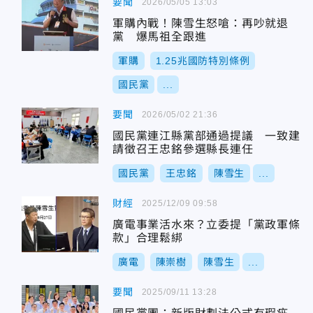
要聞
2026/05/05 13:03
軍購內戰！陳雪生怒嗆：再吵就退
黨 爆馬祖全跟進
軍購
1.25兆國防特別條例
國民黨
...
要聞
2026/05/02 21:36
國民黨連江縣黨部通過提議 一致建
請徵召王忠銘參選縣長連任
國民黨
王忠銘
陳雪生
...
財經
2025/12/09 09:58
廣電事業活水來？立委提「黨政軍條
款」合理鬆綁
廣電
陳崇樹
陳雪生
...
要聞
2025/09/11 13:28