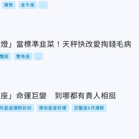
運勢
金牛座
...
冥燈」當標準韭菜！天秤快改愛掏錢毛病
蟹座
雙魚座
...
星座」命運巨變 到哪都有貴人相挺
6月星座運勢如何
哪些星座好運
巨蟹座6月運勢