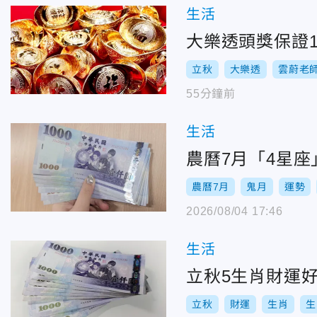
生活
大樂透頭獎保證
立秋
大樂透
雲蔚老
55分鐘前
生活
農曆7月「4星
農曆7月
鬼月
運勢
2026/08/04 17:46
生活
立秋5生肖財運
立秋
財運
生肖
生