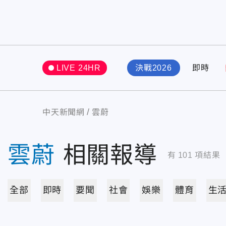
LIVE 24HR
決戰2026
即時
中天新聞網
雲蔚
雲蔚
相關報導
有
101
項結果
全部
即時
要聞
社會
娛樂
體育
生