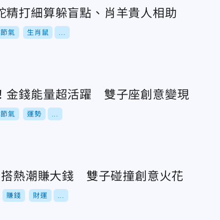
蛇精打細算躲盲點、肖羊貴人相助
4節氣
生肖鼠
...
！金錢能量超活躍 雙子座創意變現
4節氣
運勢
...
座」搭熱潮賺大錢 雙子碰撞創意火花
賺錢
財運
...