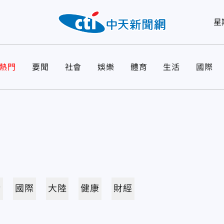
星
熱門
要聞
社會
娛樂
體育
生活
國際
活
國際
大陸
健康
財經