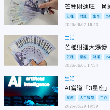
芒種財運旺 肖
芒種
財運
生肖
2
2026/06/02 16:43
生活
芒種財運大爆發
芒種
星座
財運
2
2026/06/01 17:34
生活
AI當道「3星
星座
人工智慧
工作
2026/05/29 19:59