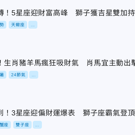
轉！5星座迎財富高峰 獅子獲吉星雙加
勢
天蠍座
...
！生肖豬羊馬瘋狂吸財氣 肖馬宜主動出
暑
24節氣
...
殺到！3星座迎偏財運爆表 獅子座霸氣登
蟹座
雙子座
...