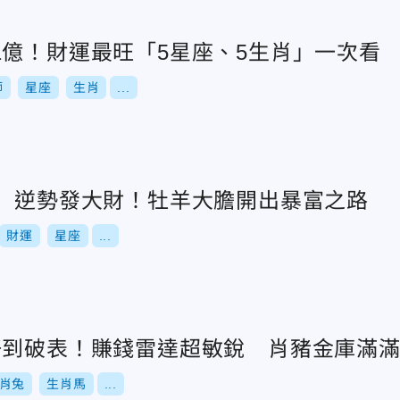
1億！財運最旺「5星座、5生肖」一次看
師
星座
生肖
...
座」逆勢發大財！牡羊大膽開出暴富之路
財運
星座
...
好到破表！賺錢雷達超敏銳 肖豬金庫滿
肖兔
生肖馬
...