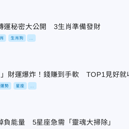
轉運秘密大公開 3生肖準備發財
肖
生肖狗
...
星座」財運爆炸！錢賺到手軟 TOP1見好就
運勢
星座
...
掉負能量 5星座急需「靈魂大掃除」