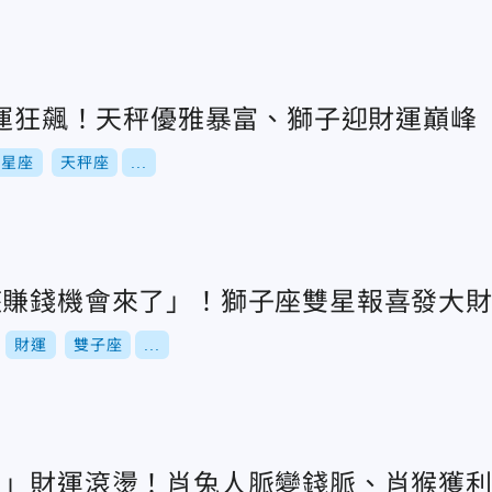
財運狂飆！天秤優雅暴富、獅子迎財運巔峰
星座
天秤座
...
座賺錢機會來了」！獅子座雙星報喜發大
財運
雙子座
...
肖」財運滾燙！肖兔人脈變錢脈、肖猴獲