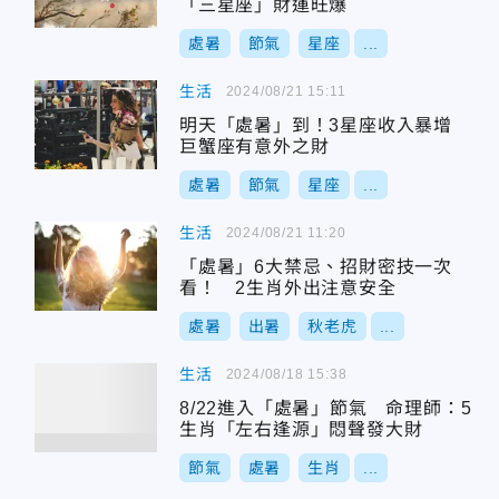
「三星座」財運旺爆
處暑
節氣
星座
...
生活
2024/08/21 15:11
明天「處暑」到！3星座收入暴增
巨蟹座有意外之財
處暑
節氣
星座
...
生活
2024/08/21 11:20
「處暑」6大禁忌、招財密技一次
看！ 2生肖外出注意安全
處暑
出暑
秋老虎
...
生活
2024/08/18 15:38
8/22進入「處暑」節氣 命理師：5
生肖「左右逢源」悶聲發大財
節氣
處暑
生肖
...