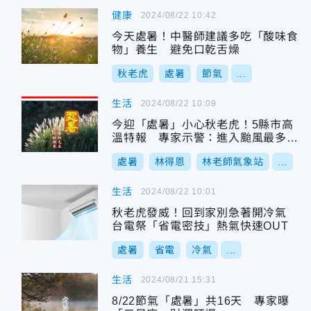
健康
2024/08/22 10:42
今天處暑！中醫師建議多吃「酸味食
物」養生 避免口乾舌燥
秋老虎
處暑
節氣
...
生活
2024/08/22 10:09
今迎「處暑」小心秋老虎！5縣市高
溫特報 專家示警：進入颱風最多季
節
處暑
林得恩
林老師氣象站
...
生活
2024/08/22 10:01
秋老虎發威！回到家別急著開冷氣
台電祭「省電密技」熱氣快速OUT
處暑
省電
冷氣
...
生活
2024/08/21 15:31
8/22節氣「處暑」共16天 專家曝