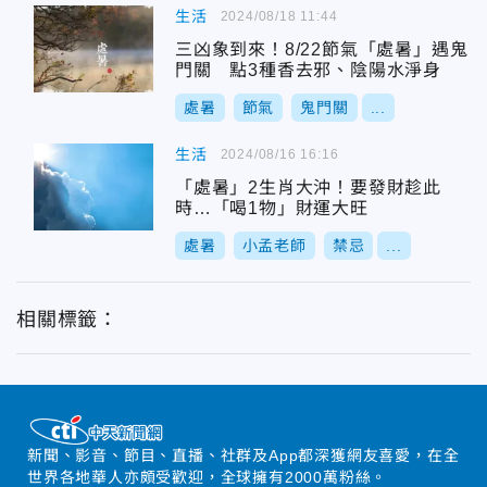
生活
2024/08/18 11:44
三凶象到來！8/22節氣「處暑」遇鬼
門關 點3種香去邪、陰陽水淨身
處暑
節氣
鬼門關
...
生活
2024/08/16 16:16
「處暑」2生肖大沖！要發財趁此
時…「喝1物」財運大旺
處暑
小孟老師
禁忌
...
相關標籤：
新聞、影音、節目、直播、社群及App都深獲網友喜愛，在全
世界各地華人亦頗受歡迎，全球擁有2000萬粉絲。