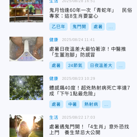
生活
2025/08/28 16:51
鬼月恰逢60年一次「青蛇年」 民俗
專家：這8生肖要當心
乙巳年
鬼門開
處暑
...
健康
2025/08/24 11:41
處暑日夜溫差大最怕著涼！中醫推
「生薑泡腳」防感冒
處暑
24節氣
日夜溫差大
...
健康
2025/08/23 10:29
體感飆40度！超兇熱射病死亡率達7
成「下午1點最危險」
處暑
中暑
熱射病
...
生活
2025/08/22 17:03
處暑遇鬼門開！「4生肖」意外恐找
上門 養生禁忌大公開