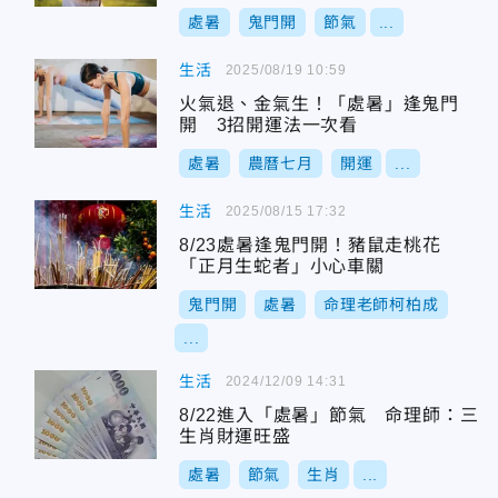
處暑
鬼門開
節氣
...
生活
2025/08/19 10:59
火氣退、金氣生！「處暑」逢鬼門
開 3招開運法一次看
處暑
農曆七月
開運
...
生活
2025/08/15 17:32
8/23處暑逢鬼門開！豬鼠走桃花
「正月生蛇者」小心車關
鬼門開
處暑
命理老師柯柏成
...
生活
2024/12/09 14:31
8/22進入「處暑」節氣 命理師：三
生肖財運旺盛
處暑
節氣
生肖
...