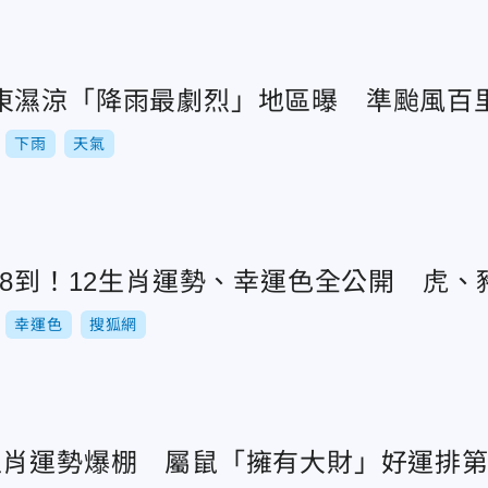
東濕涼「降雨最劇烈」地區曝 準颱風百
下雨
天氣
/8到！12生肖運勢、幸運色全公開 虎
幸運色
搜狐網
生肖運勢爆棚 屬鼠「擁有大財」好運排