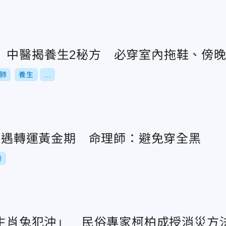
」中醫揭養生2秘方 必穿室內拖鞋、傍
肺
養生
...
生肖遇轉運黃金期 命理師：避免穿全黑
勢
「生肖兔犯沖」 民俗專家柯柏成授消災方