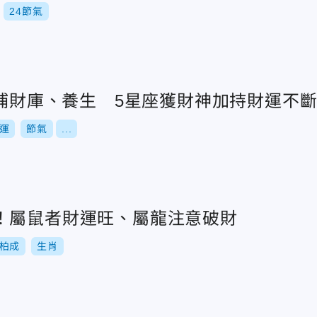
24節氣
宜補財庫、養生 5星座獲財神加持財運不
運
節氣
...
！屬鼠者財運旺、屬龍注意破財
柏成
生肖