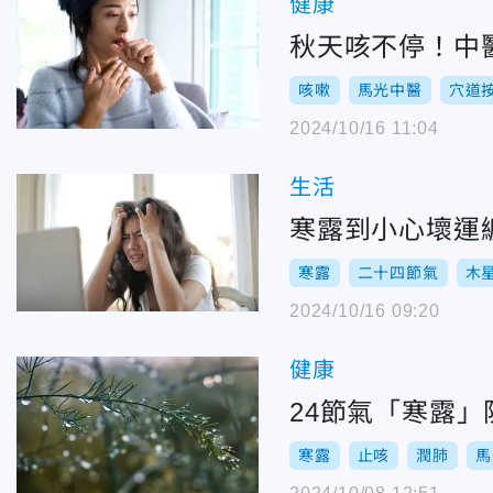
健康
秋天咳不停！中
咳嗽
馬光中醫
穴道
2024/10/16 11:04
生活
寒露到小心壞運
寒露
二十四節氣
木
2024/10/16 09:20
健康
24節氣「寒露
寒露
止咳
潤肺
馬