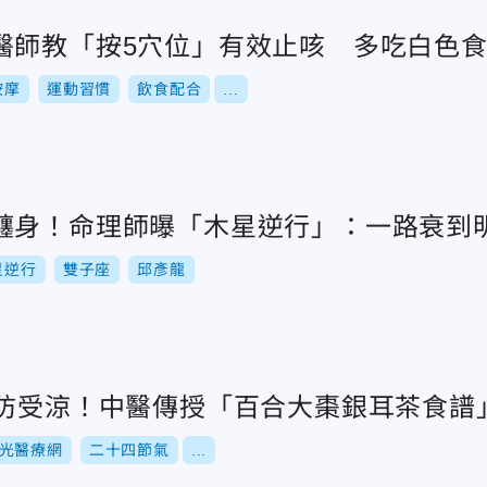
醫師教「按5穴位」有效止咳 多吃白色
按摩
運動習慣
飲食配合
...
纏身！命理師曝「木星逆行」：一路衰到
星逆行
雙子座
邱彥龍
」防受涼！中醫傳授「百合大棗銀耳茶食譜
光醫療網
二十四節氣
...