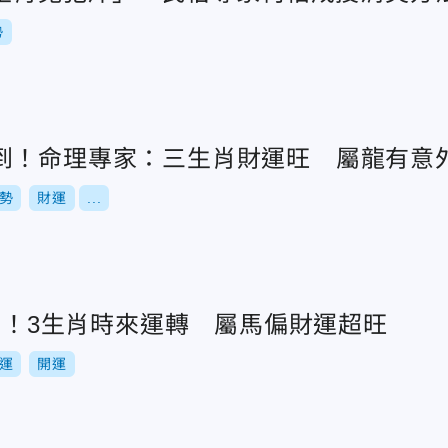
勢
到！命理專家：三生肖財運旺 屬龍有意
勢
財運
...
」到！3生肖時來運轉 屬馬偏財運超旺
運
開運