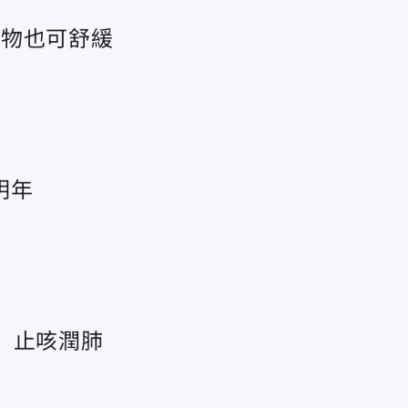
食物也可舒緩
明年
」止咳潤肺