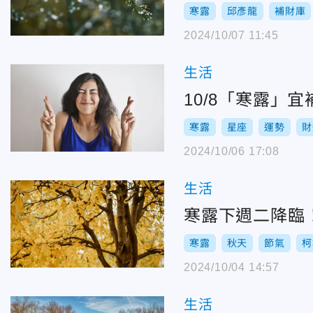
寒露
邱彥龍
補財庫
2024/10/07 11:45
生活
10/8「寒露」
寒露
星座
運勢
財
2024/10/06 17:08
生活
寒露下週二降臨
寒露
秋天
節氣
柯
2024/10/04 14:57
生活