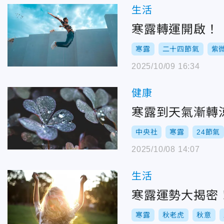
生活
寒露轉運開啟！
寒露
二十四節氣
紫
2025/10/09 16:34
健康
寒露到天氣漸轉
中央社
寒露
24節氣
2025/10/08 14:07
生活
寒露運勢大揭密
寒露
秋老虎
秋意