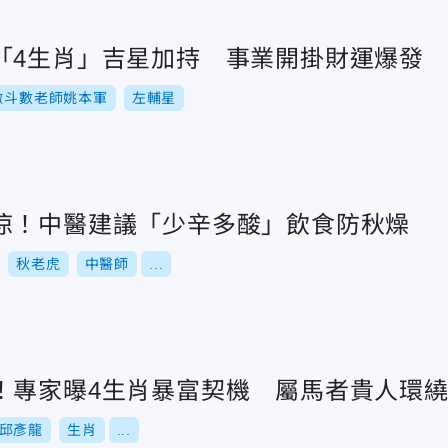
「4生肖」吉星加持 事業開掛財運爆發
微斗數老師姚本軍
左輔星
涼！中醫建議「少辛多酸」飲食防秋燥
秋老虎
中醫師
...
！專家曝4生肖暴富契機 屬馬者貴人環
邱彥龍
生肖
...