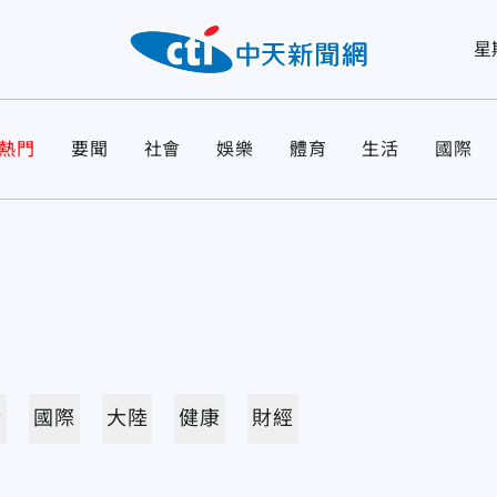
星
熱門
要聞
社會
娛樂
體育
生活
國際
活
國際
大陸
健康
財經