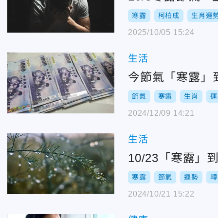
寒露
柯柏成
生肖運
2025/10/05 15:24
生活
今節氣「寒露」
節氣
寒露
生肖
運
2024/12/09 14:21
生活
10/23「寒露
寒露
節氣
運勢
轉
2024/10/21 15:22