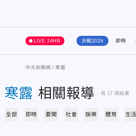
LIVE 24HR
決戰2026
即時
中天新聞網
寒露
寒露
相關報導
有
17
項結果
全部
即時
要聞
社會
娛樂
體育
生