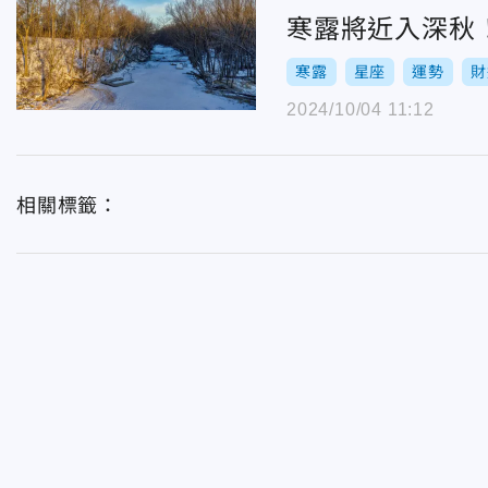
寒露將近入深秋
寒露
星座
運勢
財
2024/10/04 11:12
相關標籤：