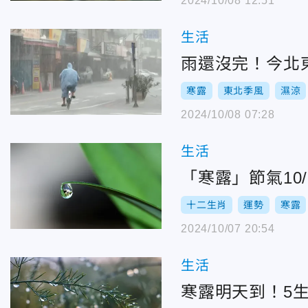
2024/10/08 12:51
生活
雨還沒完！今北
寒露
東北季風
濕涼
2024/10/08 07:28
生活
「寒露」節氣10
十二生肖
運勢
寒露
2024/10/07 20:54
生活
寒露明天到！5