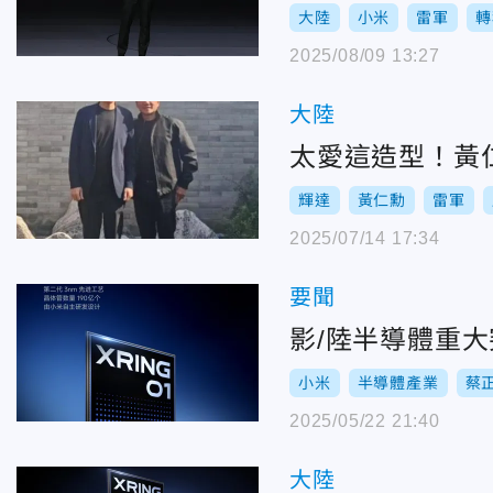
大陸
小米
雷軍
轉
2025/08/09 13:27
大陸
太愛這造型！黃
輝達
黃仁勳
雷軍
2025/07/14 17:34
要聞
小米
半導體產業
蔡
2025/05/22 21:40
大陸