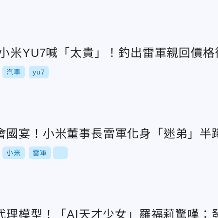
坐小米YU7喊「太貴」！釣出雷軍親回價格
汽車
yu7
會國宴！小米董事長雷軍化身「迷弟」半
小米
雷軍
...
I代理模型！「AI天才少女」羅福莉驚嘆：