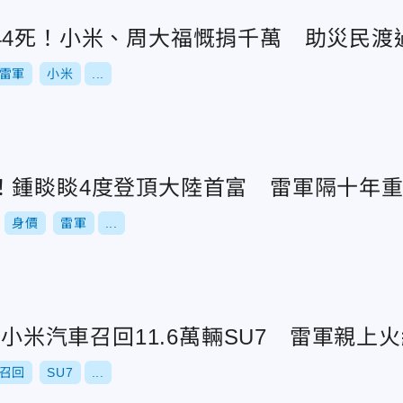
44死！小米、周大福慨捐千萬 助災民渡
雷軍
小米
...
！鍾睒睒4度登頂大陸首富 雷軍隔十年重
身價
雷軍
...
..小米汽車召回11.6萬輛SU7 雷軍親上
召回
SU7
...