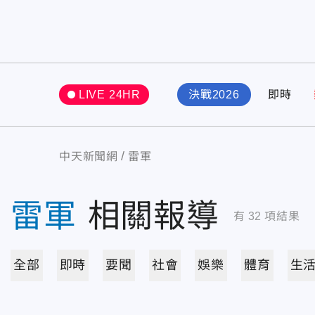
LIVE 24HR
決戰2026
即時
中天新聞網
雷軍
雷軍
相關報導
有
32
項結果
全部
即時
要聞
社會
娛樂
體育
生