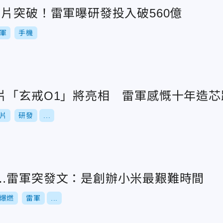
片突破！雷軍曝研發投入破560億
軍
手機
片「玄戒O1」將亮相 雷軍感慨十年造芯
片
研發
...
…雷軍突發文：是創辦小米最艱難時間
爆燃
雷軍
...