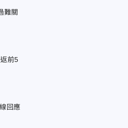
過難關
返前5
火線回應