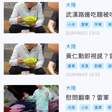
大陸
武漢路邊吃麵被
小米
雷軍
早餐
湖
2026/06/22 13:52
大陸
黃仁勳即視感？
雷軍
武漢
乾麵
湖
2026/06/15 16:33
大陸
慰問翻車？雷軍「
大陸
小米
雷軍
新