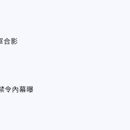
軍合影
！小米自研3奈米傳台積電代工 突破禁令內幕曝