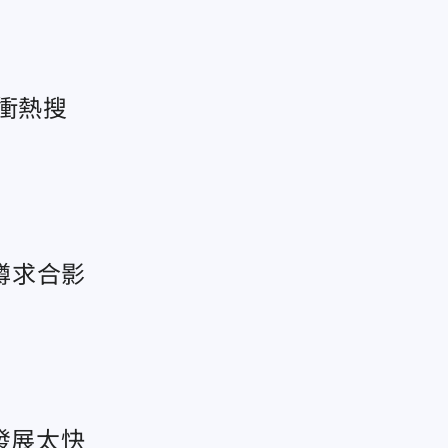
衝熱搜
蹲求合影
發展太快