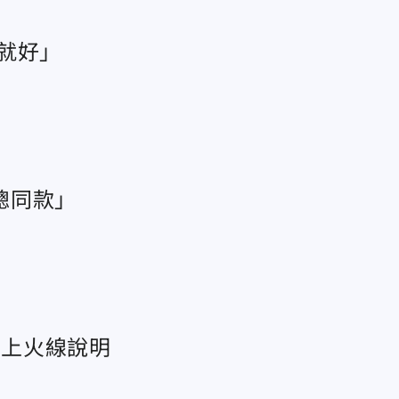
就好」
總同款」
親上火線說明