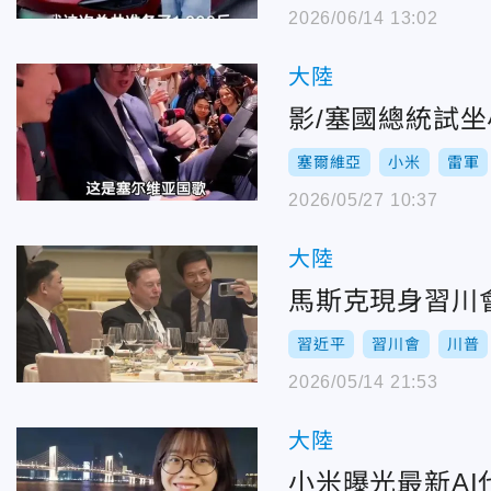
2026/06/14 13:02
大陸
影/塞國總統試
塞爾維亞
小米
雷軍
2026/05/27 10:37
大陸
馬斯克現身習川
習近平
習川會
川普
2026/05/14 21:53
大陸
小米曝光最新A