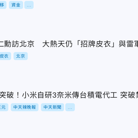
移
資金
...
仁勳訪北京 大熱天仍「招牌皮衣」與雷
皮衣
北京
影/陸半導體重大突破
正元
中天辣晚報
中天新聞
...