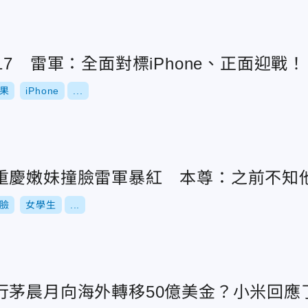
17 雷軍：全面對標iPhone、正面迎戰！
果
iPhone
...
重慶嫩妹撞臉雷軍暴紅 本尊：之前不知
臉
女學生
...
行茅晨月向海外轉移50億美金？小米回應