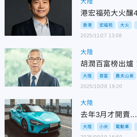
大陸
港宏福苑大火釀
香港
宏福苑
大火
2025/11/27 13:08
大陸
胡潤百富榜出爐
大陸
首富
農夫山泉
2025/10/28 19:20
大陸
去年3月才開賣.
大陸
小米
電動車