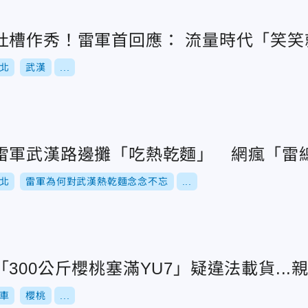
吐槽作秀！雷軍首回應： 流量時代「笑笑
北
武漢
...
雷軍武漢路邊攤「吃熱乾麵」 網瘋「雷
北
雷軍為何對武漢熱乾麵念念不忘
...
300公斤櫻桃塞滿YU7」疑違法載貨...
車
櫻桃
...