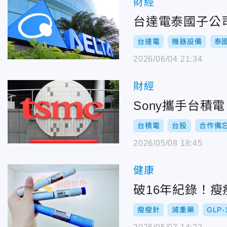
財經
台達電泰國子公司
台達電
機器設備
泰
2026/06/04 21:34
財經
Sony攜手台積
台積電
台股
合作備
2026/05/08 18:45
健康
破16年紀錄！
瘦瘦針
減重藥
GLP-