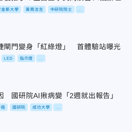
普金斯大學
黃周汝吉
中研院院士
...
捷閘門變身「紅綠燈」 首體驗站曝光
LED
指示燈
...
因 國研院AI揪病變「2週就出報告」
肝癌
國研院
成功大學
...