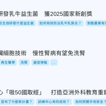
發乳牛益生菌 獲2025國家新創獎
合生技研發什麼益生菌
如何有效防治乳牛乳房炎？
對酪農業有
臟細胞技術 慢性腎病有望免洗腎
再生醫學
洗腎
器官移植
...
心「吸50國取經」 打造亞洲外科教育重
宣布了什麼新計畫？
訓練中心有何成效？
如何把關手術安全