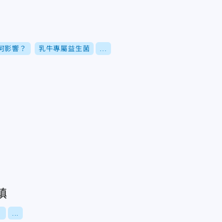
何影響？
乳牛專屬益生菌
...
鎮
？
...