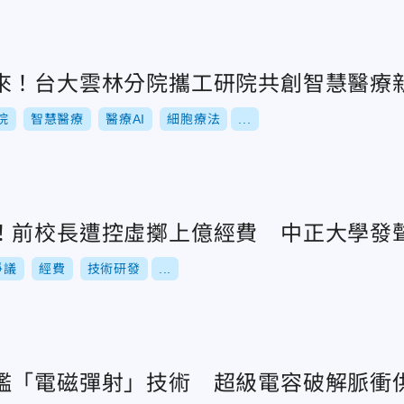
來！台大雲林分院攜工研院共創智慧醫療
院
智慧醫療
醫療AI
細胞療法
...
！前校長遭控虛擲上億經費 中正大學發
爭議
經費
技術研發
...
艦「電磁彈射」技術 超級電容破解脈衝