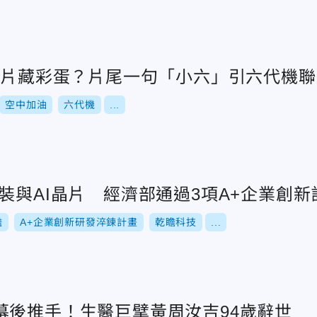
宣傳片藏彩蛋？片尾一句「小六」引六代機聯
空中加油
六代機
...
裝與AI晶片 經濟部通過3項A+企業創新
瞻
A+企業創新研發淬鍊計畫
乾瞻科技
...
幕後推手！生醫巨擘黃周汝吉94歲辭世