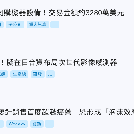
購機器設備！交易金額約3280萬美元
國
子公司
重大訊息
...
電！擬在日合資布局次世代影像感測器
忘錄
生產線
研發
...
瘦瘦針銷售首度超越癌藥 恐形成「泡沫效
1
Wegovy
德勤
...