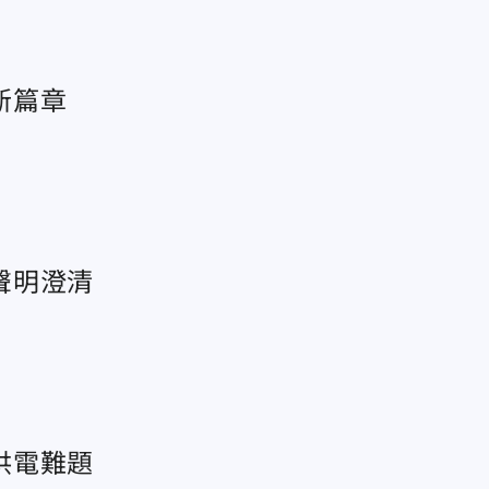
新篇章
聲明澄清
供電難題