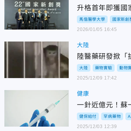
升格首年即獲國
馬偕醫學大學
國家新創
2026/01/05 16:45
大陸
陸醫藥研發掀「
大陸
藥物實驗
動物
2025/12/09 17:42
健康
一針近億元！蘇
健保給付
罕病藥物
A
2025/12/03 12:39