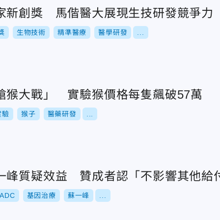
家新創獎 馬偕醫大展現生技研發競爭力
獎
生物技術
精準醫療
醫學研發
...
搶猴大戰」 實驗猴價格每隻飆破57萬
實驗
猴子
醫藥研發
...
一峰質疑效益 贊成者認「不影響其他給
ADC
基因治療
蘇一峰
...