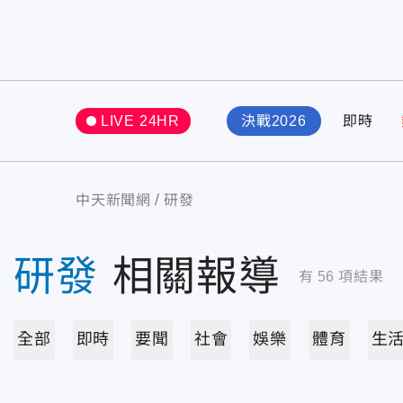
LIVE 24HR
決戰2026
即時
中天新聞網
研發
研發
相關報導
有
56
項結果
全部
即時
要聞
社會
娛樂
體育
生