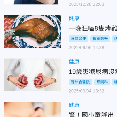
2025/12/28 22:03
健康
一晚狂嗑8隻烤雞
食慾過盛
體重飆升
2025/09/06 14:38
健康
19歲患糖尿病
阮綜合醫院
腎臟科
2025/09/04 13:32
健康
驚！國小童胖出