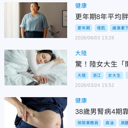
健康
更年期8年平均胖
更年期
增肌
雌激素
2026/06/03 13:28
大陸
驚！陸女大生「
大陸
浙江
女大生
2026/03/24 15:52
健康
38歲男腎病4期
保險業務員
高油
高