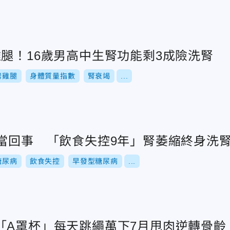
腿！16歲男高中生腎功能剩3成險洗腎
烤雞腿
身體質量指數
腎衰竭
...
沒當回事 「飲食失控9年」腎萎縮終身洗
糖尿病
飲食失控
早發型糖尿病
...
「A罩杯」每天跳繩萬下7月甩肉逆轉骨齡