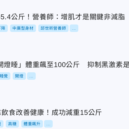
5.4公斤！營養師：增肌才是關鍵非減脂
下降
中廣型身材
邱世昕營養師
...
開燈睡」體重飆至100公斤 抑制黑激素
睡覺
開燈
...
靠飲食改善健康！成功減重15公斤
鹽
高糖
體重飆升
...