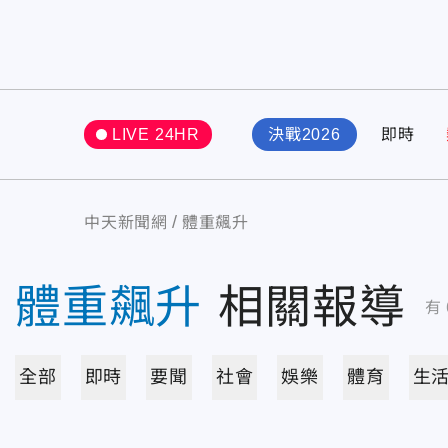
LIVE 24HR
決戰2026
即時
中天新聞網
體重飆升
體重飆升
相關報導
有
全部
即時
要聞
社會
娛樂
體育
生