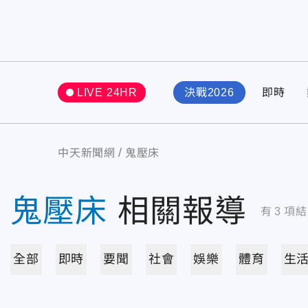
LIVE 24HR
決戰2026
即時
中天新聞網
鬼壓床
鬼壓床
相關報導
有
3
項結
全部
即時
要聞
社會
娛樂
體育
生