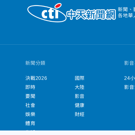
新聞、
各地華
新聞分類
影音
決戰2026
國際
24
即時
大陸
影音
要聞
影音
社會
健康
娛樂
財經
體育
生活