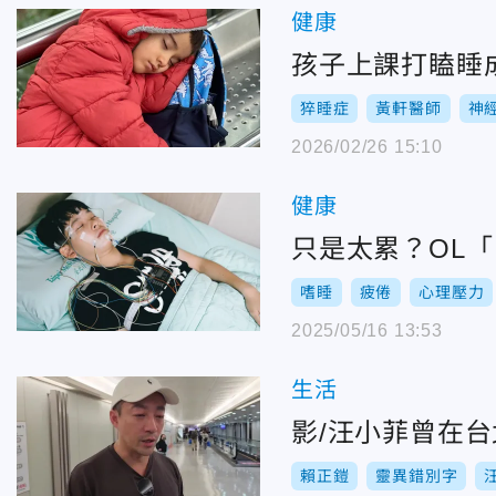
健康
孩子上課打瞌睡
猝睡症
黃軒醫師
神
2026/02/26 15:10
健康
只是太累？OL
嗜睡
疲倦
心理壓力
2025/05/16 13:53
生活
影/汪小菲曾在
賴正鎧
靈異錯別字