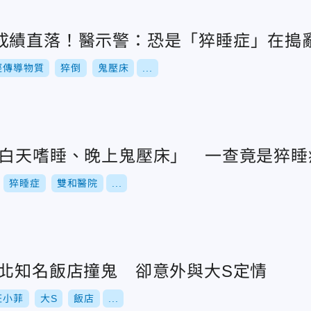
成績直落！醫示警：恐是「猝睡症」在搗
經傳導物質
猝倒
鬼壓床
...
「白天嗜睡、晚上鬼壓床」 一查竟是猝睡
猝睡症
雙和醫院
...
台北知名飯店撞鬼 卻意外與大S定情
汪小菲
大S
飯店
...