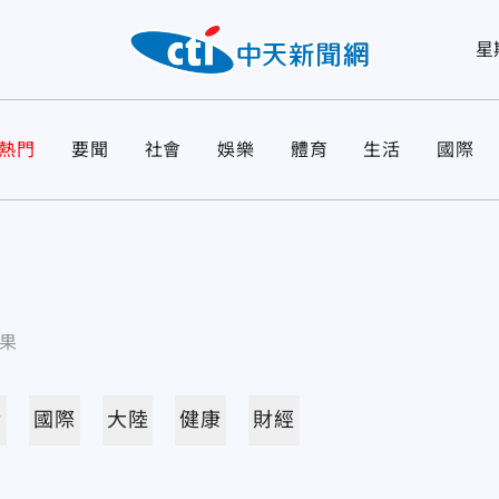
星
熱門
要聞
社會
娛樂
體育
生活
國際
果
活
國際
大陸
健康
財經