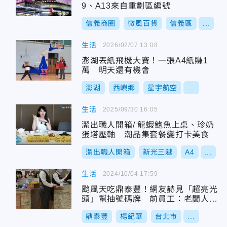
9、A13來自重劃區編號
信義商圈
微風百貨
信義區
...
生活
2026/02/07 13:08
澎湖丟紙飛機大賽！一張A4紙賺1
萬 明天還有機會
澎湖
西嶼鄉
星宇航空
...
生活
2025/09/30 16:05
潔出職人開箱/ 龍蝦鮑魚上桌、珍奶
蛋塔壓軸 潮品集套餐變打卡美食
潔出職人開箱
新光三越
A4
...
生活
2024/10/04 17:59
颱風天吃鼎泰豐！網友赫見「超亮光
頭」幫抽號碼牌 前員工：老闆人真
的很好
鼎泰豐
楊紀華
台北市
...