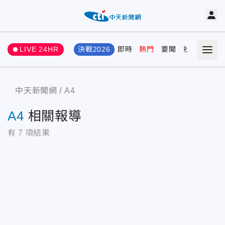
LIVE 24HR
決戰2026
即時
熱門
要聞
社會
娛樂
中天新聞網
A4
A4
相關報導
有
7
項結果