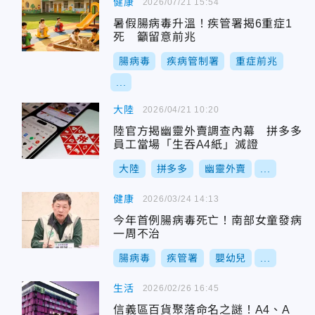
健康
2026/07/21 15:54
暑假腸病毒升溫！疾管署揭6重症1
死 籲留意前兆
腸病毒
疾病管制署
重症前兆
...
大陸
2026/04/21 10:20
陸官方揭幽靈外賣調查內幕 拼多多
員工當場「生吞A4紙」滅證
大陸
拼多多
幽靈外賣
...
健康
2026/03/24 14:13
今年首例腸病毒死亡！南部女童發病
一周不治
腸病毒
疾管署
嬰幼兒
...
生活
2026/02/26 16:45
信義區百貨聚落命名之謎！A4、A