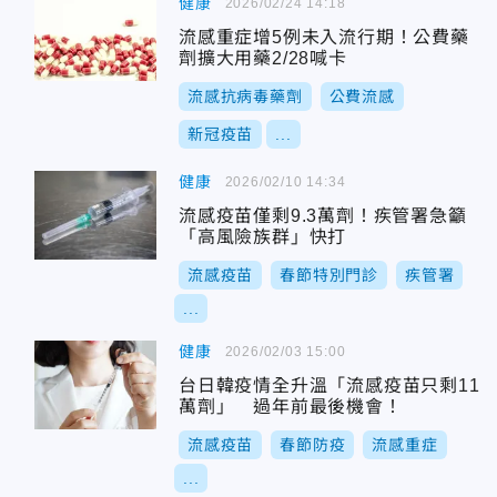
健康
2026/02/24 14:18
流感重症增5例未入流行期！公費藥
劑擴大用藥2/28喊卡
流感抗病毒藥劑
公費流感
新冠疫苗
...
健康
2026/02/10 14:34
流感疫苗僅剩9.3萬劑！疾管署急籲
「高風險族群」快打
流感疫苗
春節特別門診
疾管署
...
健康
2026/02/03 15:00
台日韓疫情全升溫「流感疫苗只剩11
萬劑」 過年前最後機會！
流感疫苗
春節防疫
流感重症
...