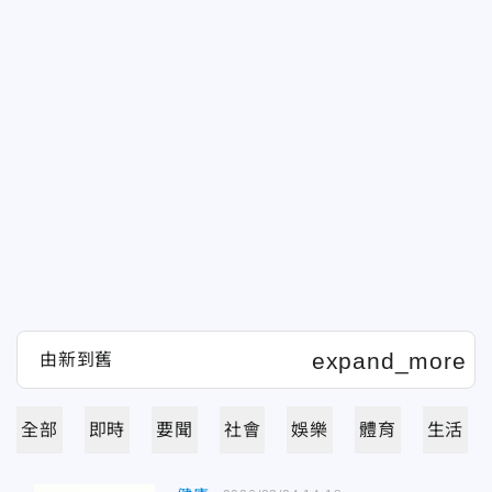
全部
即時
要聞
社會
娛樂
體育
生活