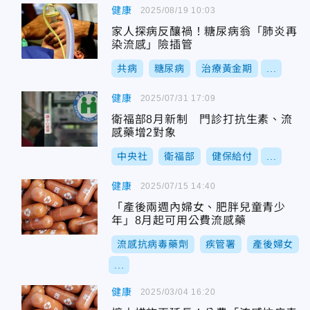
健康
2025/08/19 10:03
家人探病反釀禍！糖尿病翁「肺炎再
染流感」險插管
共病
糖尿病
治療黃金期
...
健康
2025/07/31 17:09
衛福部8月新制 門診打抗生素、流
感藥增2對象
中央社
衛福部
健保給付
...
健康
2025/07/15 14:40
「產後兩週內婦女、肥胖兒童青少
年」8月起可用公費流感藥
流感抗病毒藥劑
疾管署
產後婦女
...
健康
2025/03/04 16:20