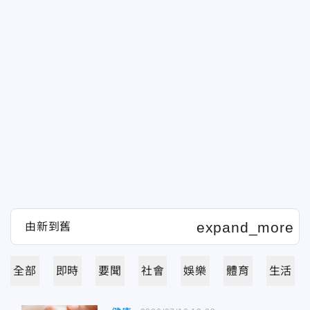
全部
即時
要聞
社會
娛樂
體育
生活