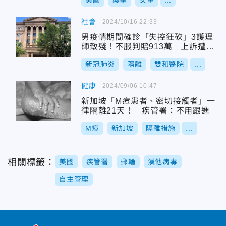
美國
襲擊
女童
...
社會
2024/10/16 22:33
男疫情期間確診「失控狂砍」3護理
師致殘！不服判賠913萬 上訴遭高
院駁回
新冠肺炎
隔離
雙和醫院
...
健康
2024/09/06 10:47
新加坡「M痘患者、密切接觸者」一
律隔離21天！ 疾管署：不用跟進
M痘
新加坡
隔離措施
...
相關標籤：
美國
疾管署
郵輪
漢他病毒
自主管理