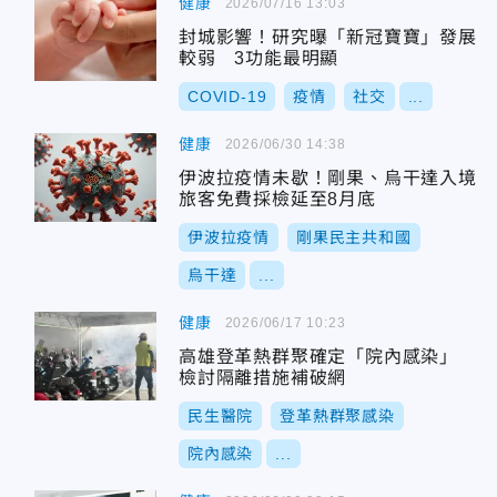
健康
2026/07/16 13:03
封城影響！研究曝「新冠寶寶」發展
較弱 3功能最明顯
COVID-19
疫情
社交
...
健康
2026/06/30 14:38
伊波拉疫情未歇！剛果、烏干達入境
旅客免費採檢延至8月底
伊波拉疫情
剛果民主共和國
烏干達
...
健康
2026/06/17 10:23
高雄登革熱群聚確定「院內感染」
檢討隔離措施補破網
民生醫院
登革熱群聚感染
院內感染
...