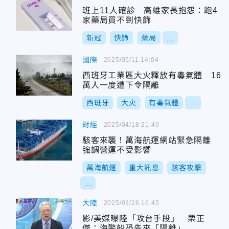
班上11人確診 高雄家長抱怨：跑4
家藥局買不到快篩
新冠
快篩
藥局
...
國際
2025/05/11 14:04
西班牙工業區大火釋放有毒氣體 16
萬人一度遭下令隔離
西班牙
大火
有毒氣體
...
財經
2025/04/18 21:49
駭客來襲！萬海航運網站緊急隔離
強調營運不受影響
萬海航運
重大訊息
駭客攻擊
...
大陸
2025/03/26 16:45
影/美媒曝陸「攻台手段」 栗正
傑：海警船恐先來「隔離」