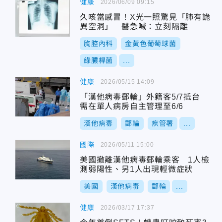
健康
2026/06/09 09:15
久咳當感冒！X光一照驚見「肺有詭
異空洞」 醫急喊：立刻隔離
胸腔內科
金黃色葡萄球菌
綠膿桿菌
...
健康
2026/05/15 14:09
「漢他病毒郵輪」外籍客5/7抵台
需在單人病房自主管理至6/6
漢他病毒
郵輪
疾管署
...
國際
2026/05/11 15:00
美國撤離漢他病毒郵輪乘客 1人檢
測弱陽性、另1人出現輕微症狀
美國
漢他病毒
郵輪
...
健康
2026/03/17 17:37