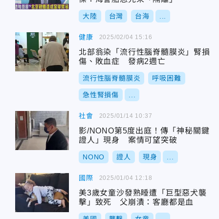
大陸
台灣
台海
...
健康
2025/02/04 15:16
北部翁染「流行性腦脊髓膜炎」腎損
傷、敗血症 發病2週亡
流行性腦脊髓膜炎
呼吸困難
急性腎損傷
...
社會
2025/01/14 10:37
影/NONO第5度出庭！傳「神秘關鍵
證人」現身 案情可望突破
NONO
證人
現身
...
國際
2025/01/04 12:18
美3歲女童沙發熟睡遭「巨型惡犬襲
擊」致死 父崩潰：客廳都是血