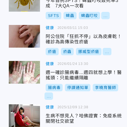
今年首例SFTS！蜱蟲叮咬致死率3
成 7大QA一次看
SFTS
蜱蟲
蜱蟲叮咬
...
健康
2026/03/11 15:03
阿公住院「狂抓不停」以為皮膚乾！
確診為高傳染性疥瘡
疥瘡
疥蟲
挪威型疥瘡
...
健康
2026/01/24 13:30
週一確診腸病毒…週四就想上學！醫
搖頭：只能繼續隔離
腸病毒
停課通知單
李曉育醫師
...
健康
2025/12/09 12:38
生病不想見人？哈佛證實：免疫系統
關閉社交欲望