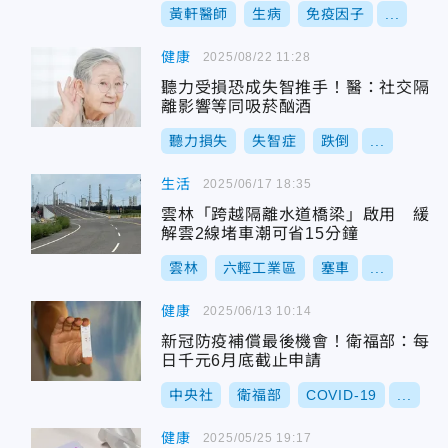
黃軒醫師
生病
免疫因子
...
健康
2025/08/22 11:28
聽力受損恐成失智推手！醫：社交隔
離影響等同吸菸酗酒
聽力損失
失智症
跌倒
...
生活
2025/06/17 18:35
雲林「跨越隔離水道橋梁」啟用 緩
解雲2線堵車潮可省15分鐘
雲林
六輕工業區
塞車
...
健康
2025/06/13 10:14
新冠防疫補償最後機會！衛福部：每
日千元6月底截止申請
中央社
衛福部
COVID-19
...
健康
2025/05/25 19:17