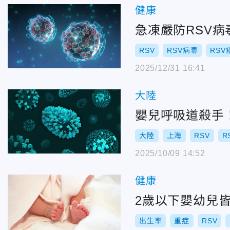
健康
急凍嚴防RSV
RSV
RSV病毒
RSV
2025/12/31 16:41
大陸
嬰兒呼吸道殺手
大陸
上海
RSV
R
2025/10/09 14:52
健康
2歲以下嬰幼兒
出生率
重症
RSV