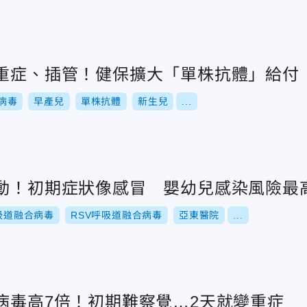
易重症、插管！健保擴大「單株抗體」給付
病毒
早產兒
單株抗體
新生兒
...
欲動！初期症狀像感冒 嬰幼兒感染風險最
吸道融合病毒
RSV呼吸道融合病毒
亞東醫院
...
病毒高7倍！初期難察覺…2天就變重症