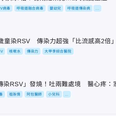
SV病毒
呼吸道融合病毒
嬰幼兒
呼吸道傳染病
...
歲童染RSV 傳染力超強「比流感高2倍
SV
咳嗽水
傳染力
大甲李綜合醫院
傳染RSV」發燒！吐兩難處境 醫心疼：
毒
祖孫情
阿包醫師
小兒科
...