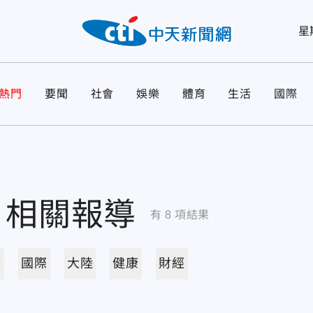
星
熱門
要聞
社會
娛樂
體育
生活
國際
相關報導
有
8
項結果
活
國際
大陸
健康
財經