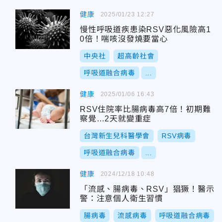
健康
2025/01/23 12:27
慢性呼吸道疾患染RSV惡化風險高1
0倍！喘咳沒發燒要當心
中央社
超高齡社會
呼吸道融合病毒
...
健康
2025/01/06 16:43
RSV住院率比腸病毒高7倍！初期難
察覺…2天就變重症
台灣新生兒科醫學會
RSV病毒
呼吸道融合病毒
...
健康
2024/12/18 10:48
「流感、腸病毒、RSV」猖獗！醫示
警：注意個人衛生習慣
腸病毒
流感病毒
呼吸道融合病毒