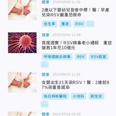
健康
2025/10/06 11:20
2歲以下嬰幼兒皆會中標！醫：早產
兒染RSV嚴重恐喪命
出生率
重症
RSV
...
健康
2025/10/02 12:48
首度證實！RSV病毒老小通殺 重症
搶救1年花10億元
呼吸道融合病毒
RSV
RSV疫苗
...
健康
2025/09/05 11:35
女嬰出生21天染RSV！醫：2歲前9
7%孩童曾感染
烏日林新醫院
小兒科
新生兒
...
健康
2025/07/26 09:59