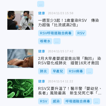
...
健康
2024/11/23 15:58
一週至少3起！1歲童染RSV 傳染
力超強「比流感高2倍」
RSV呼吸道融合病毒
RSV
咳嗽水
...
健康
2024/11/15 17:42
2月大早產嬰感冒竟出現「胸凹」 染
RSV惡化成肺炎 插管16天才救回
肺炎
早產兒
RSV病毒
...
健康
2024/11/14 11:22
RSV又要升溫了！醫示警「嬰幼兒、
長者」風險最高 新生兒死亡率「高
流感5倍」
RSV
感染
呼吸道融合病毒
...