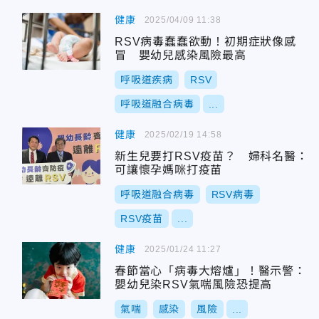
健康
2025/04/09 11:38
RSV病毒蠢蠢欲動！初期症狀像感
冒 嬰幼兒感染風險最高
呼吸道疾病
RSV
呼吸道融合病毒
...
健康
2025/02/19 14:58
新生兒要打RSV疫苗？ 婦科名醫：
可讓懷孕媽咪打疫苗
呼吸道融合病毒
RSV病毒
RSV疫苗
...
健康
2025/01/24 11:27
春節當心「病毒大熔爐」！醫示警：
嬰幼兒染RSV氣喘風險恐提高
氣喘
感染
風險
...