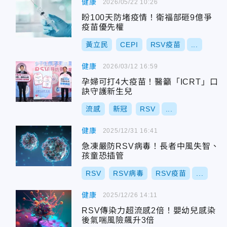
健康
2026/05/22 10:26
盼100天防堵疫情！衛福部砸9億爭
疫苗優先權
黃立民
CEPI
RSV疫苗
...
健康
2026/03/12 16:59
孕婦可打4大疫苗！醫籲「ICRT」口
訣守護新生兒
流感
新冠
RSV
...
健康
2025/12/31 16:41
急凍嚴防RSV病毒！長者中風失智、
孩童恐插管
RSV
RSV病毒
RSV疫苗
...
健康
2025/12/26 14:11
RSV傳染力超流感2倍！嬰幼兒感染
後氣喘風險飆升3倍