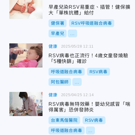
早產兒染RSV易重症、插管！健保擴
大「單株抗體」給付
健保署
RSV呼吸道融合病毒
早產兒
...
健康
2025/05/28 12:11
RSV病毒也正流行！4歲女童發燒驗
「5種快篩」確診
呼吸道融合病毒
RSV病毒
阿包醫師
...
健康
2025/04/25 12:14
RSV病毒無特效藥！嬰幼兒感冒「喘
得厲害」恐併發肺炎
台東馬偕醫院
RSV病毒
呼吸道融合病毒
...