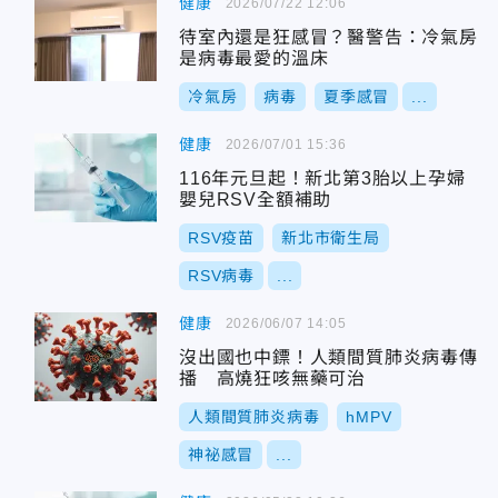
健康
2026/07/22 12:06
待室內還是狂感冒？醫警告：冷氣房
是病毒最愛的溫床
冷氣房
病毒
夏季感冒
...
健康
2026/07/01 15:36
116年元旦起！新北第3胎以上孕婦
嬰兒RSV全額補助
RSV疫苗
新北市衛生局
RSV病毒
...
健康
2026/06/07 14:05
沒出國也中鏢！人類間質肺炎病毒傳
播 高燒狂咳無藥可治
人類間質肺炎病毒
hMPV
神祕感冒
...