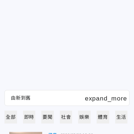
全部
即時
要聞
社會
娛樂
體育
生活