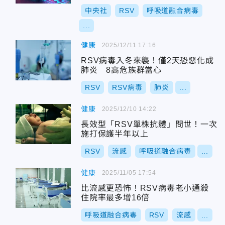
中央社
RSV
呼吸道融合病毒
...
健康
2025/12/11 17:16
RSV病毒入冬來襲！僅2天恐惡化成
肺炎 8高危族群當心
RSV
RSV病毒
肺炎
...
健康
2025/12/10 14:22
長效型「RSV單株抗體」問世！一次
施打保護半年以上
RSV
流感
呼吸道融合病毒
...
健康
2025/11/05 17:54
比流感更恐怖！RSV病毒老小通殺
住院率最多增16倍
呼吸道融合病毒
RSV
流感
...