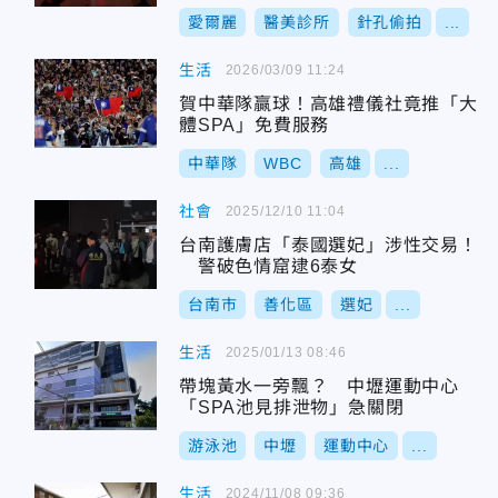
愛爾麗
醫美診所
針孔偷拍
...
生活
2026/03/09 11:24
賀中華隊贏球！高雄禮儀社竟推「大
體SPA」免費服務
中華隊
WBC
高雄
...
社會
2025/12/10 11:04
台南護膚店「泰國選妃」涉性交易！
警破色情窟逮6泰女
台南市
善化區
選妃
...
生活
2025/01/13 08:46
帶塊黃水一旁飄？ 中壢運動中心
「SPA池見排泄物」急關閉
游泳池
中壢
運動中心
...
生活
2024/11/08 09:36