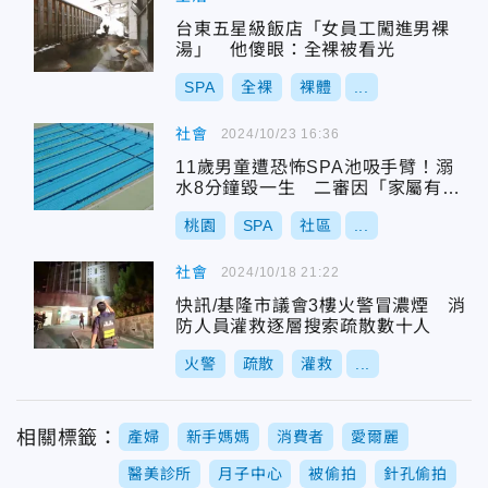
台東五星級飯店「女員工闖進男裸
湯」 他傻眼：全裸被看光
SPA
全裸
裸體
...
社會
2024/10/23 16:36
11歲男童遭恐怖SPA池吸手臂！溺
水8分鐘毀一生 二審因「家屬有
責」賠償金砍半
桃園
SPA
社區
...
社會
2024/10/18 21:22
快訊/基隆市議會3樓火警冒濃煙 消
防人員灌救逐層搜索疏散數十人
火警
疏散
灌救
...
相關標籤：
產婦
新手媽媽
消費者
愛爾麗
醫美診所
月子中心
被偷拍
針孔偷拍