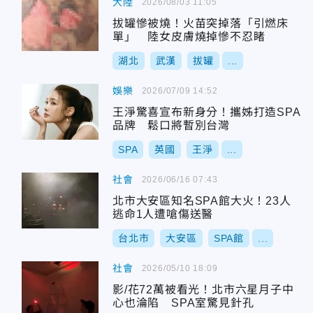
大陸
2026/08/03 11:05
拔罐慘被燒！火苗突掉落「引燃床
單」 陸女皮膚燒掉慘不忍睹
湖北
武漢
拔罐
...
娛樂
2026/07/09 14:52
王淨驚喜宣布新身分！攜姊打造SPA
品牌 鬆口將暫別台灣
SPA
英國
王淨
...
社會
2026/06/16 07:43
北市大安區知名SPA館大火！23人
逃命1人遭嗆傷送醫
台北市
大安區
SPA館
...
社會
2026/05/10 18:09
影/花72萬被看光！北市六星月子中
心也淪陷 SPA室驚見針孔