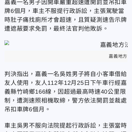
嘉義一名男子因開車嚴重超速遭開罰並吊扣車
牌6個月，車主不服提行政訴訟，主張駕駛當
時肚子痛找廁所才會超速，且質疑測速告示牌
遭遮蔽要求免罰，最終法官判他敗訴。
嘉義地方法
判決指出，嘉義一名吳姓男子將自小客車借給
友人使用，友人112年12月25日下午車行經嘉
義縣竹崎鄉166線，因超過最高時速40公里限
制，遭測速照相機取締，警方依法開罰並裁處
吊扣車牌6個月。
車主吳男不服向法院提起行政訴訟，主張當時