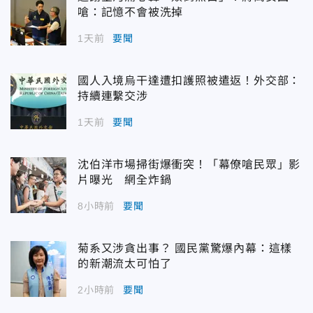
嗆：記憶不會被洗掉
1天前
要聞
國人入境烏干達遭扣護照被遣返！外交部：
持續連繫交涉
1天前
要聞
沈伯洋市場掃街爆衝突！「幕僚嗆民眾」影
片曝光 網全炸鍋
8小時前
要聞
菊系又涉貪出事？ 國民黨驚爆內幕：這樣
的新潮流太可怕了
2小時前
要聞