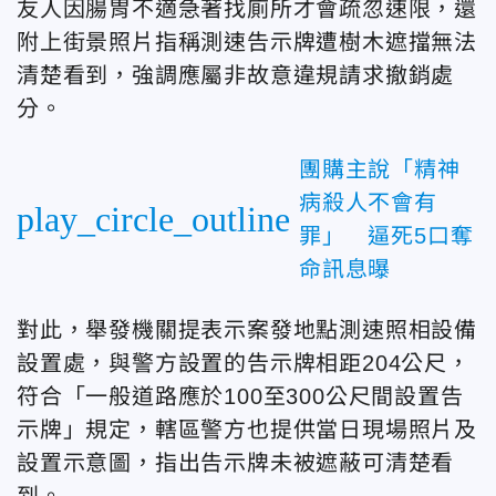
友人因腸胃不適急著找廁所才會疏忽速限，還
附上街景照片指稱測速告示牌遭樹木遮擋無法
清楚看到，強調應屬非故意違規請求撤銷處
分。
團購主說「精神
病殺人不會有
play_circle_outline
罪」 逼死5口奪
命訊息曝
對此，舉發機關提表示案發地點測速照相設備
設置處，與警方設置的告示牌相距204公尺，
符合「一般道路應於100至300公尺間設置告
示牌」規定，轄區警方也提供當日現場照片及
設置示意圖，指出告示牌未被遮蔽可清楚看
到。