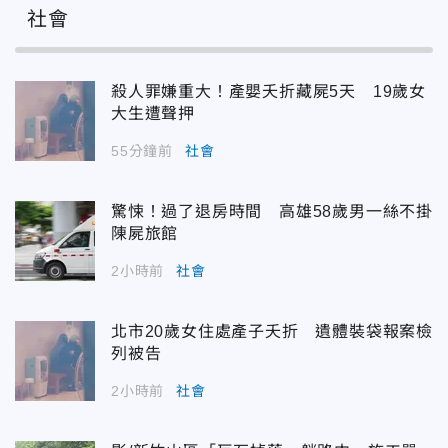
社會
殺人罪嫌重大！產嬰夭折藏屍5天 19歲女
大生遭聲押
55分鐘前
社會
驚悚！過了退房時間 高雄58歲男一絲不掛
陳屍旅館
2小時前
社會
北市20歲女住處產子夭折 遺體裝袋報案檢
列被告
2小時前
社會