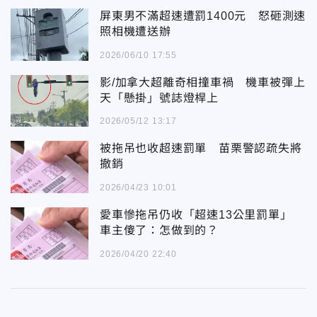
屏東男不滿超速遭罰1400元 怒砸測速
照相機遭送辦
2026/06/10 17:55
影/加拿大超離奇相撞車禍 機車被彈上
天「懸掛」號誌燈桿上
2026/05/12 13:17
被拖吊也收超速罰單 苗栗警認疏失將
撤銷
2026/04/23 10:01
愛車慘拖吊仍收「超速13公里罰單」
車主傻了：怎做到的？
2026/04/20 22:40