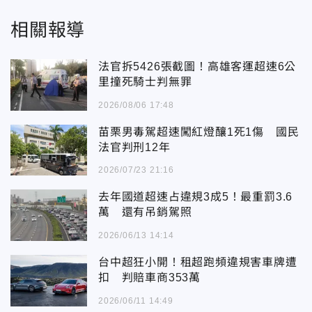
相關報導
法官拆5426張截圖！高雄客運超速6公
里撞死騎士判無罪
2026/08/06 17:48
苗栗男毒駕超速闖紅燈釀1死1傷 國民
法官判刑12年
2026/07/23 21:16
去年國道超速占違規3成5！最重罰3.6
萬 還有吊銷駕照
2026/06/13 14:14
台中超狂小開！租超跑頻違規害車牌遭
扣 判賠車商353萬
2026/06/11 14:49