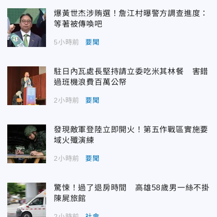
爆黃世杰涉賄選！詹江村曝警方調查進度：
等著被傳喚吧
5小時前
要聞
駐日內瓦處長堅持請立委吃米其林餐 害錯
過班機浪費百萬公帑
2小時前
要聞
發現敵軍登陸立即開火！第五作戰區實施要
域火殲演練
2小時前
要聞
驚悚！過了退房時間 高雄58歲男一絲不掛
陳屍旅館
2小時前
社會