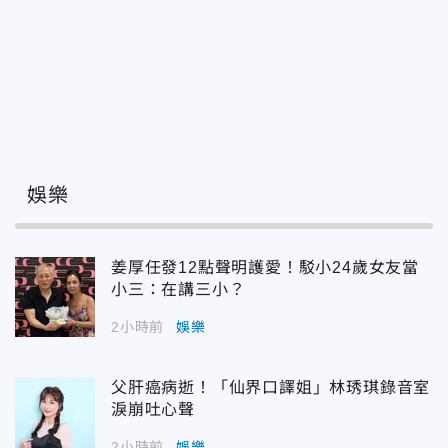
娛樂
姜厚任發12點聲明護愛！駁小24歲女友當
小三：在講三小？
2小時前
娛樂
父肝癌病逝！「仙界口譯姐」林琇琪錄音室
淚崩吐心聲
2小時前
娛樂