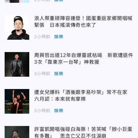
浪人祭重磅陣容連發！國蛋重返家鄉開唱喊
緊張 日本搖滾傳奇也來了
2小時前
娛樂
周興哲出道12年自爆靈感枯竭 新歌遭退件
3次「靠東京一台琴」神救援
3小時前
娛樂
遭女兒爆料「酒後跟李易吵架」常不在家
六月認：本來就有摩擦
3小時前
娛樂
許富凱開唱強碰白海豚！苦笑喊「辦小巨蛋
有多難」 思念亡父忍不住淚崩