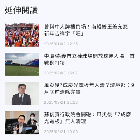
延伸閱讀
曾料中大牌樓倒塌！南鯤鯓王爺允筊
新年吉祥字「旺」
2026/01/02 12:25
中職/嘉義市立棒球場開放球迷入場 首
戰獅打猿
2025/09/03 15:07
風災後7成廢光電板無人清？環境部：9
月底前清除完畢
2025/08/21 21:22
蘇俊賓行政院會開砲：風災後「7成廢
光電板」無人清理
2025/08/21 19:08