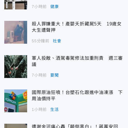
7小時前
健康
殺人罪嫌重大！產嬰夭折藏屍5天 19歲女
大生遭聲押
55分鐘前
社會
軍人投敵、酒駕毒駕修法加重刑責 週三審
議
7小時前
要聞
國際原油狂噴！台塑石化跟進中油凍漲 下
周油價持平
1小時前
生活
遭謝金河痛心轟「顛倒黑白」！蔣萬安回