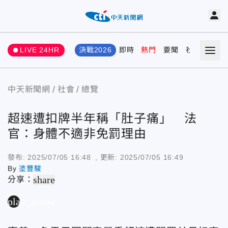
LIVE 24HR
決戰2026
即時
熱門
要聞
社會
娛樂
中天新聞網
社會
總覽
超速遭扣牌半年稱「肚子痛」 法
官：身體不適非免罰理由
發布:
2025/07/05 16:48
, 更新:
2025/07/05 16:49
By
塗豐駿
share
分享：
play_arrow