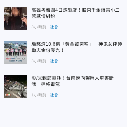
高雄粵湘園4日遭砸店！股東千金爆當小三
惹感情糾紛
3小時前
社會
騙慈濟10.6億「黃金藏豪宅」 神鬼女律師
勵志金句曝光！
3小時前
社會
影/父親節噩耗！台南逆向輾扁人車害斷
魂 運將毒駕
1小時前
社會