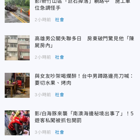
影/新竹山區「巨石掉落」躺路中 施工單
位急調怪手
2小時前
社會
高雄男公關失聯多日 房東破門驚見他「陳
屍房內」
2小時前
社會
與女友吵架喝爛醉！台中男蹲路邊亮刀喊：
要切水果、烤肉
3小時前
社會
影/白海豚來襲「南澳海邊秘境出事了」！5
遊客私闖被抓包開罰
3小時前
社會