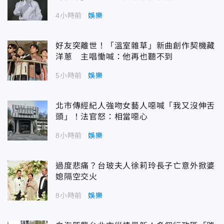
4小時前
娛樂
好友突離世！「溫室雜草」新曲創作契機藏
洋蔥 主唱慟喊：他再也聽不到
5小時前
娛樂
北市傳經紀人強吻女藝人噁喊「我又沒伸舌
頭」！法官怒：相當噁心
8小時前
娛樂
過度悲痛？台玻夫人徐莉玲長子亡意外掀婆
媳隔空交火
8小時前
娛樂