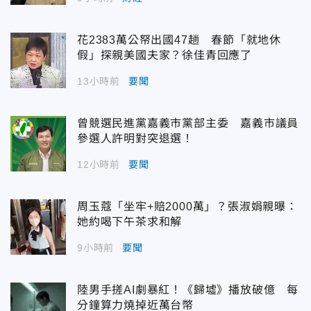
花2383萬公帑出國47趟 春節「就地休
假」探親美國夫家？徐佳青回應了
13小時前
要聞
曾競選民進黨嘉義市黨部主委 嘉義市議員
參選人許明對突退選！
12小時前
要聞
周玉蔻「坐牢+賠2000萬」？張淑娟親曝：
她約喝下午茶求和解
9小時前
要聞
陸男手搓AI劇暴紅！《歸墟》播放破億 每
分鐘算力燒掉近萬台幣