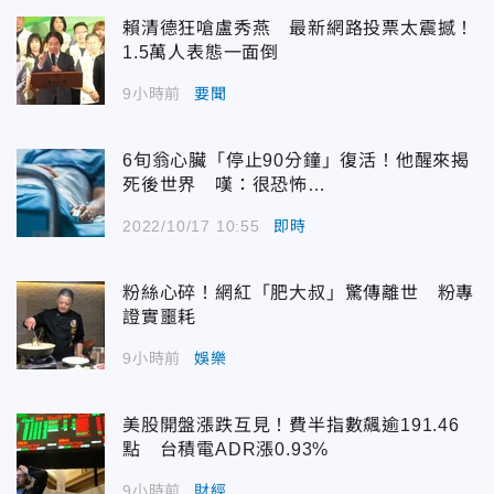
賴清德狂嗆盧秀燕 最新網路投票太震撼！
1.5萬人表態一面倒
9小時前
要聞
6旬翁心臟「停止90分鐘」復活！他醒來揭
死後世界 嘆：很恐怖…
2022/10/17 10:55
即時
粉絲心碎！網紅「肥大叔」驚傳離世 粉專
證實噩耗
9小時前
娛樂
美股開盤漲跌互見！費半指數飆逾191.46
點 台積電ADR漲0.93%
9小時前
財經