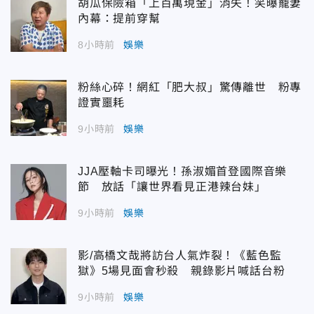
胡瓜保險箱「上百萬現金」消失！笑曝寵妻
內幕：提前穿幫
8小時前
娛樂
粉絲心碎！網紅「肥大叔」驚傳離世 粉專
證實噩耗
9小時前
娛樂
JJA壓軸卡司曝光！孫淑媚首登國際音樂
節 放話「讓世界看見正港辣台妹」
9小時前
娛樂
影/高橋文哉將訪台人氣炸裂！《藍色監
獄》5場見面會秒殺 親錄影片喊話台粉
9小時前
娛樂