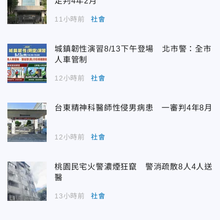
足判4年2月
11小時前
社會
城鎮韌性演習8/13下午登場 北市警：全市
人車管制
12小時前
社會
台東精神科醫師性侵男病患 一審判4年8月
12小時前
社會
桃園民宅火警濃煙狂竄 警消疏散8人4人送
醫
13小時前
社會