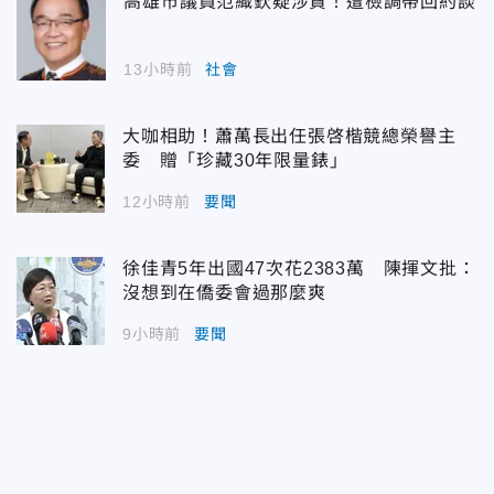
高雄市議員范織欽疑涉貪！遭檢調帶回約談
13小時前
社會
大咖相助！蕭萬長出任張啓楷競總榮譽主
委 贈「珍藏30年限量錶」
12小時前
要聞
徐佳青5年出國47次花2383萬 陳揮文批：
沒想到在僑委會過那麼爽
9小時前
要聞