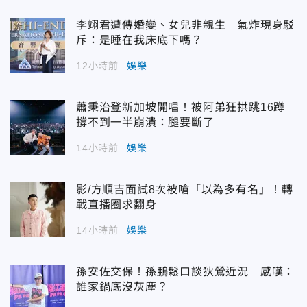
李翊君遭傳婚變、女兒非親生 氣炸現身駁
斥：是睡在我床底下嗎？
12小時前
娛樂
蕭秉治登新加坡開唱！被阿弟狂拱跳16蹲
撐不到一半崩潰：腿要斷了
14小時前
娛樂
影/方順吉面試8次被嗆「以為多有名」！轉
戰直播圈求翻身
14小時前
娛樂
孫安佐交保！孫鵬鬆口談狄鶯近況 感嘆：
誰家鍋底沒灰塵？