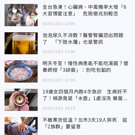
全台急凍！心臟病、中風機率大增「6
大習慣愛注意」 危險徵兆別輕忽
2023/12/22 10:00
泡泡尿久不消散？醫警腎臟恐出問題
了 「下肢水腫」也是警訊
2023/12/21 13:00
明天冬至！慢性病患能不能吃湯圓？營
養師授「3訣竅」：別吃包餡的
2023/12/21 12:30
19歲女四個月內跑4次急診 生病好不
了！禍源竟是「水壺」1處沒洗 黴菌全
下肚
2023/12/21 10:23
不敵寒流低溫？北市3天19人猝死 這
「2族群」要留意