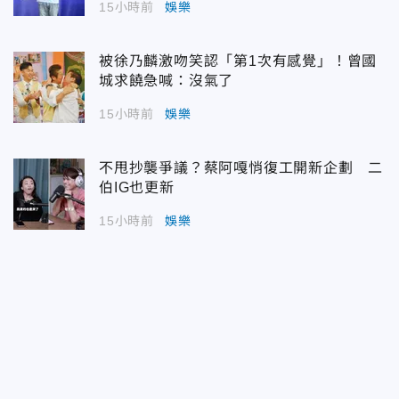
15小時前
娛樂
被徐乃麟激吻笑認「第1次有感覺」！曾國
城求饒急喊：沒氣了
15小時前
娛樂
不甩抄襲爭議？蔡阿嘎悄復工開新企劃 二
伯IG也更新
15小時前
娛樂