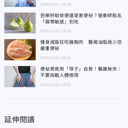
2026/02/27 10:28
芭樂籽助排便還是害便祕？營養師點名
「腸胃敏感」別吃
2025/12/17 13:53
健身減脂狂吃雞胸肉 醫揭油脂過少恐
嚴重便祕
2025/11/24 10:42
便祕男竟用「筷子」自救！醫護無奈：
不要挑戰人體極限
2025/11/19 16:52
延伸閱讀