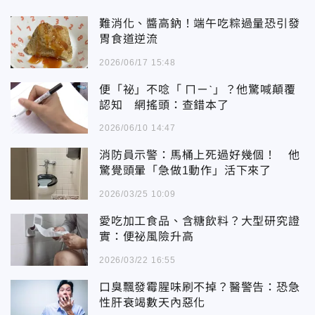
難消化、醬高鈉！端午吃粽過量恐引發
胃食道逆流
2026/06/17 15:48
便「祕」不唸「 ㄇㄧˋ」？他驚喊顛覆
認知 網搖頭：查錯本了
2026/06/10 14:47
消防員示警：馬桶上死過好幾個！ 他
驚覺頭暈「急做1動作」活下來了
2026/03/25 10:09
愛吃加工食品、含糖飲料？大型研究證
實：便祕風險升高
2026/03/22 16:55
口臭飄發霉腥味刷不掉？醫警告：恐急
性肝衰竭數天內惡化