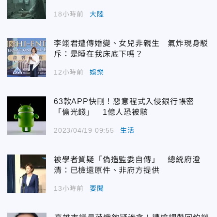
18小時前
大陸
李翊君遭傳婚變、女兒非親生 氣炸現身駁
斥：是睡在我床底下嗎？
12小時前
娛樂
63款APP快刪！惡意程式入侵銀行帳密
「偷光錢」 1億人恐被駭
2023/04/19 09:55
生活
被學者質疑「偽造監委自傳」 總統府澄
清：已檢還原件、非府方提供
13小時前
要聞