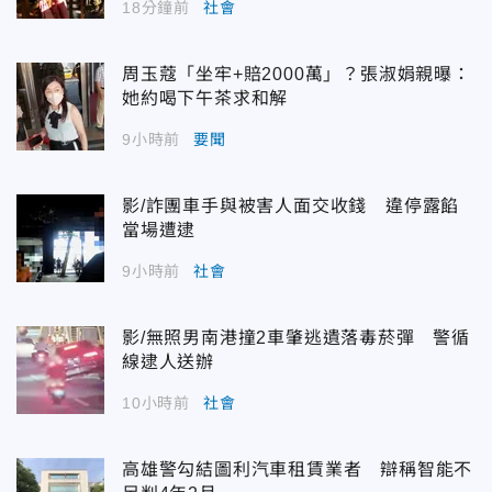
18分鐘前
社會
周玉蔻「坐牢+賠2000萬」？張淑娟親曝：
她約喝下午茶求和解
9小時前
要聞
影/詐團車手與被害人面交收錢 違停露餡
當場遭逮
9小時前
社會
影/無照男南港撞2車肇逃遺落毒菸彈 警循
線逮人送辦
10小時前
社會
高雄警勾結圖利汽車租賃業者 辯稱智能不