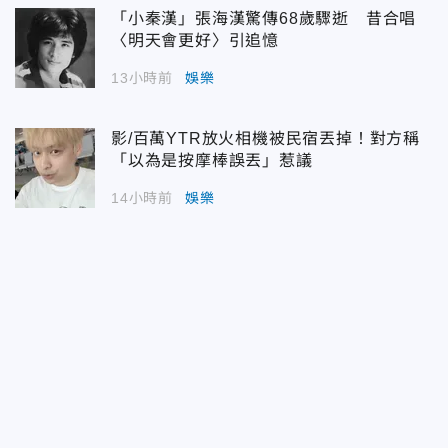
「小秦漢」張海漢驚傳68歲驟逝 昔合唱
〈明天會更好〉引追憶
13小時前
娛樂
影/百萬YTR放火相機被民宿丟掉！對方稱
「以為是按摩棒誤丟」惹議
14小時前
娛樂