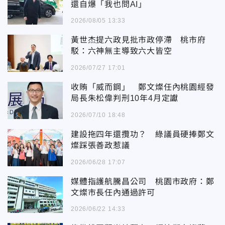
還自爆「我也問AI」
2026/08/05 13:33
黃世杰提六政見批市政停滯 桃市府
駁：六神無主導致六大皆空
2026/07/27 17:01
收賄「威而鋼」 鄭文燦任內桃園經發
局長朱松偉判刑10年4月定讞
2026/07/10 18:48
建設拖四年還攬功？ 綠議員硬捧鄭文
燦踩張善政惹議
2026/06/28 17:07
媒體指護航騰昌公司 桃園市政府：鄭
文燦市長任內通過許可
2026/06/22 14:33