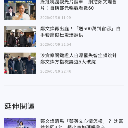
綠批桃園觀光片翻車 網挖鄭文燦舊
片：自稱鄭元暢觀看數60
2026/06/16 11:09
鄭文燦再出庭！「送500萬到官邸」白
手套廖俊松驚爆翻供
2026/06/09 21:54
涉貪案關鍵證人自曝罹失智症頻跳針
鄭文燦方指檢論述5大破綻
2026/05/19 22:46
延伸閱讀
鄭文燦落馬「蔡英文心情怎樣」？ 沈富
雄秒回3字…趙少康加碼曝秘辛