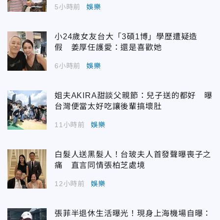
5小時前
娛樂
小24歲女友台大「3碩1博」學歷遭疑造
假 姜厚任護愛：還是喜歡她
6小時前
娛樂
姐夫AKIRA甜談父親節：兒子送的都好 曝
台灣便當太好吃讓後輩搞壞肚
11小時前
娛樂
白髮人送黑髮人！台玻夫人首發聲曝喪子之
痛 直言同情張柏芝處境
12小時前
娛樂
張菲半退休生活曝光！現身上海機場自曝：