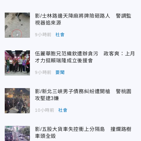
影/士林路邊天降麻將牌險砸路人 警調監
視器追來源
9小時前
社會
伍麗華胞兄范織欽遭辦貪污 政客爽：上月
才力挺賴瑞隆成立後援會
9小時前
要聞
影/新北三峽男子債務糾紛遭開槍 警桃園
攻堅逮3嫌
10小時前
社會
影/五股大貨車失控衝上分隔島 撞爛路樹
車頭全毀