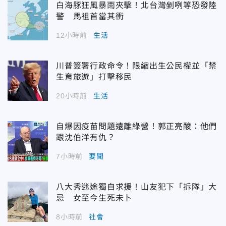
白海豚狂風暴雨夾擊！北台灣剉咧等恐發陸
警 馬祖首當其衝
12小時前
生活
川普簽署行政命令！限縮出生公民權並「禁
生育旅遊」打擊移民
20小時前
生活
自爆因疫苗問題遠離綠營！郭正亮酸：他們
跟沈伯洋有仇？
7小時前
要聞
八大秀迷途獨自求援！山友犯下「拆隊」大
忌 女至今生死未卜
8小時前
社會