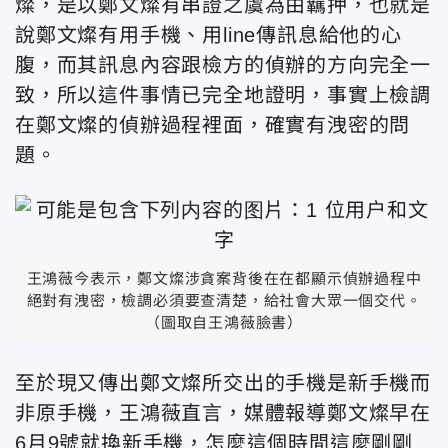
燦，是以鄭文燦有串證之虞為由羈押，也就是
說鄭文燦有用手機、用line傳訊息給他的心
腹，而其訊息內容跟檢方的偵辦的方向完全一
致，所以這件事情已完全地證明，事實上檢調
在鄭文燦的偵辦過程裡面，確實有洩密的問
題。
王鴻薇今表示，鄭文燦涉貪案背後在在都顯示偵辦過程中
絕對有洩密，檢調必須要查清楚，給社會大眾一個交代。
（圖取自王鴻薇臉書）
至於現又傳出鄭文燦所交出的手機是新手機而
非原手機，王鴻薇直言，媒體報導鄭文燦早在
6月9號就換新手機，怎麼這個時間這麼剛剛