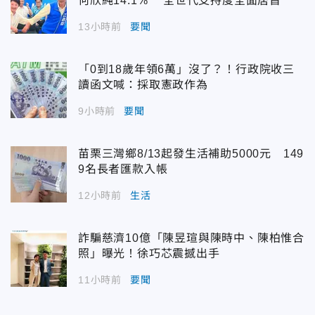
何欣純14.1% 全世代支持度全面居首
13小時前
要聞
「0到18歲年領6萬」沒了？！行政院收三
讀函文喊：採取憲政作為
9小時前
要聞
苗栗三灣鄉8/13起發生活補助5000元 149
9名長者匯款入帳
12小時前
生活
詐騙慈濟10億「陳昱瑄與陳時中、陳柏惟合
照」曝光！徐巧芯震撼出手
11小時前
要聞