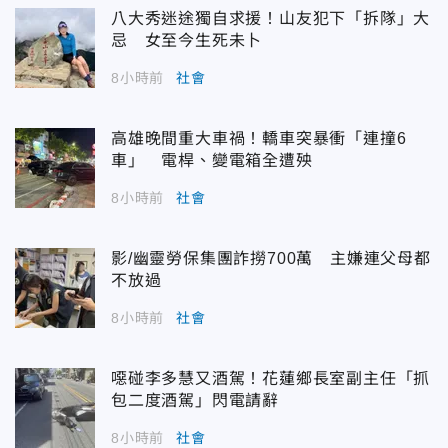
八大秀迷途獨自求援！山友犯下「拆隊」大
忌 女至今生死未卜
8小時前
社會
高雄晚間重大車禍！轎車突暴衝「連撞6
車」 電桿、變電箱全遭殃
8小時前
社會
影/幽靈勞保集團詐撈700萬 主嫌連父母都
不放過
8小時前
社會
噁碰李多慧又酒駕！花蓮鄉長室副主任「抓
包二度酒駕」閃電請辭
8小時前
社會