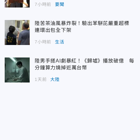
7小時前
要聞
陸苦茶油風暴炸裂！驗出苯駢芘嚴重超標
連環出包全下架
7小時前
生活
陸男手搓AI劇暴紅！《歸墟》播放破億 每
分鐘算力燒掉近萬台幣
1天前
大陸