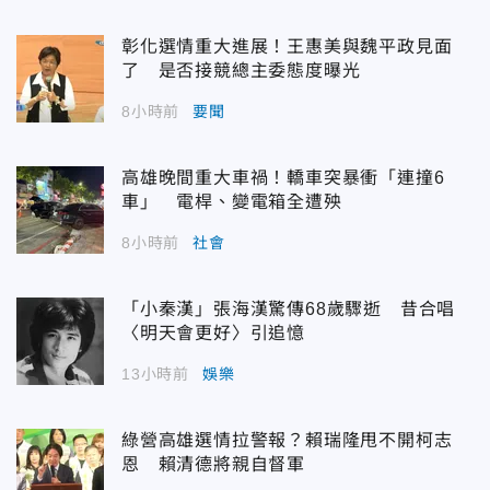
彰化選情重大進展！王惠美與魏平政見面
了 是否接競總主委態度曝光
8小時前
要聞
高雄晚間重大車禍！轎車突暴衝「連撞6
車」 電桿、變電箱全遭殃
8小時前
社會
「小秦漢」張海漢驚傳68歲驟逝 昔合唱
〈明天會更好〉引追憶
13小時前
娛樂
綠營高雄選情拉警報？賴瑞隆甩不開柯志
恩 賴清德將親自督軍