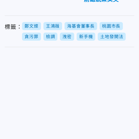
鄭文燦
王鴻薇
海基會董事長
桃園市長
標籤：
貪污罪
檢調
洩密
新手機
土地發開法