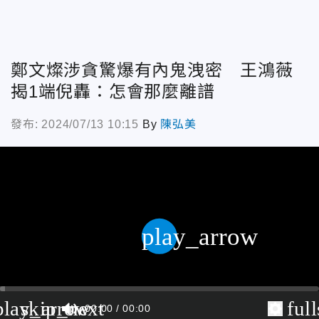
鄭文燦涉貪驚爆有內鬼洩密 王鴻薇
揭1端倪轟：怎會那麼離譜
發布: 2024/07/13 10:15
By
陳弘美
play_arrow
play_arrow
skip_next
ful
00:00
00:00