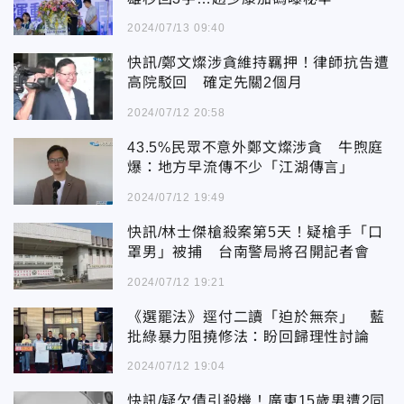
2024/07/13 09:40
快訊/鄭文燦涉貪維持羈押！律師抗告遭
高院駁回 確定先關2個月
2024/07/12 20:58
43.5%民眾不意外鄭文燦涉貪 牛煦庭
爆：地方早流傳不少「江湖傳言」
2024/07/12 19:49
快訊/林士傑槍殺案第5天！疑槍手「口
罩男」被捕 台南警局將召開記者會
2024/07/12 19:21
《選罷法》逕付二讀「迫於無奈」 藍
批綠暴力阻撓修法：盼回歸理性討論
2024/07/12 19:04
快訊/疑欠債引殺機！廣東15歲男遭2同