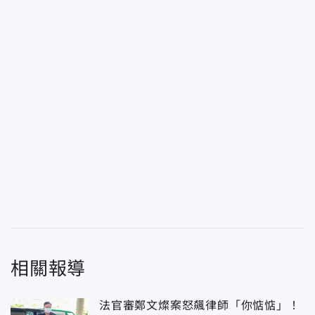
相關報導
法官審鄭文燦案怒飆律師「你惦惦」！