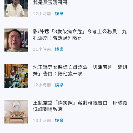
我是費玉清哥哥
12小時前
娛樂
影/外甥「3歲染病命危」今考上公務員 九
孔淚崩：曾想過別救他
11小時前
娛樂
沈玉琳穿女裝憶亡母泛淚 與潘若迪「變姐
妹」告白：陪他瘋一次
12小時前
娛樂
王凱靈堂「燦笑照」藏對母親告白 邱瓈寬
低調到場致哀
13小時前
娛樂