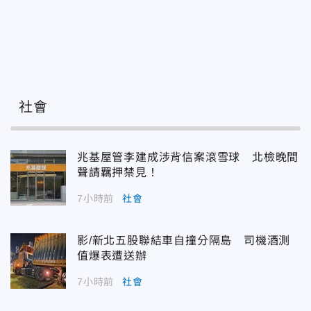
社會
兆基屋管李建成涉背信案滾雪球 北檢晚間
聲請羈押禁見！
7小時前
社會
影/新北五股聯結車自撞分隔島 司機酒測
值爆表遭送辦
7小時前
社會