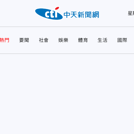
星
熱門
要聞
社會
娛樂
體育
生活
國際