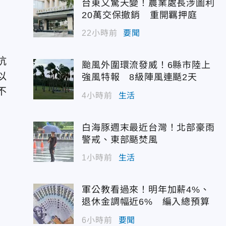
台東又驚天變！農業處長涉圖利
20萬交保撤銷 重開羈押庭
22小時前
要聞
抗
颱風外圍環流發威！6縣市陸上
以
強風特報 8級陣風連颳2天
不
4小時前
生活
白海豚週末最近台灣！北部豪雨
警戒、東部颳焚風
1小時前
生活
軍公教看過來！明年加薪4%、
退休金調幅近6% 編入總預算
6小時前
要聞