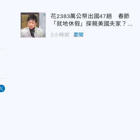
花2383萬公帑出國47趟 春節
「就地休假」探親美國夫家？徐
佳青回應了
2小時前
要聞