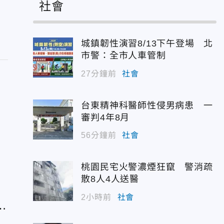
社會
城鎮韌性演習8/13下午登場 北
市警：全市人車管制
27分鐘前
社會
台東精神科醫師性侵男病患 一
審判4年8月
56分鐘前
社會
責
桃園民宅火警濃煙狂竄 警消疏
散8人4人送醫
2小時前
社會
該