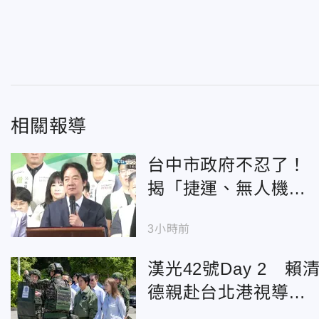
相關報導
台中市政府不忍了！
揭「捷運、無人機、
食安」中央雙標真相
3小時前
漢光42號Day 2 賴
德親赴台北港視導飛
彈、水雷裝載