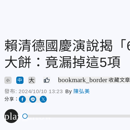
賴清德國慶演說揭「
大餅：竟漏掉這5項
bookmark_border
大
收藏文
中
小
發布:
2024/10/10 13:23
By
陳弘美
分享：
play_arrow