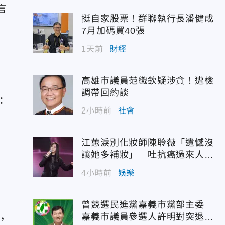
言
挺自家股票！群聯執行長潘健成
7月加碼買40張
1天前
財經
高雄市議員范織欽疑涉貪！遭檢
調帶回約談
：
2小時前
社會
江蕙淚別化妝師陳聆薇「遺憾沒
讓她多補妝」 吐抗癌過來人心
聲
4小時前
娛樂
曾競選民進黨嘉義市黨部主委
嘉義市議員參選人許明對突退
，