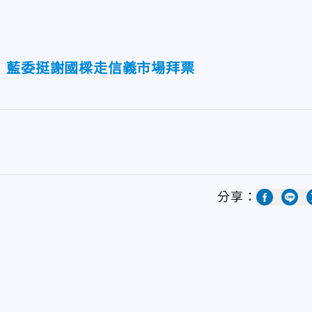
 藍委挺謝國樑走信義市場拜票
分享：