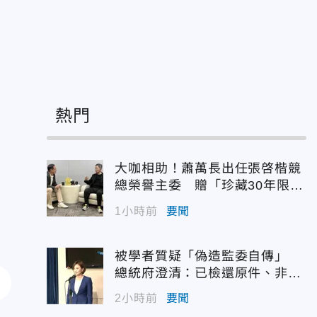
畫
熱門
大咖相助！蕭萬長出任張啓楷競
總榮譽主委 贈「珍藏30年限量
錶」
1小時前
要聞
被學者質疑「偽造監委自傳」
總統府澄清：已檢還原件、非府
方提供
2小時前
要聞