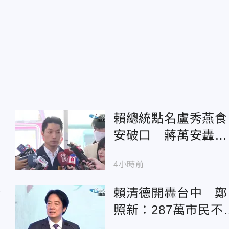
賴總統點名盧秀燕食
安破口 蔣萬安轟：
神隱1個月開口就卸
4小時前
清
賴清德開轟台中 鄭
照新：287萬市民不
被貼上食安破口