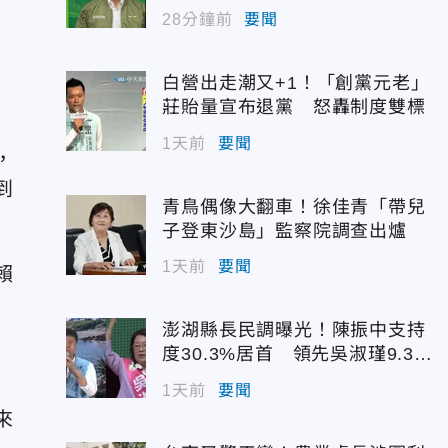
選！
28分鐘前
要聞
道
白營出走潮又+1！「創黨元老」
莊貽量宣布退黨 怒轟制度雙標
1天前
要聞
，
到
青鳥偶像大翻車！徐佳青「帶兒
子登東沙島」監察院調查出爐
1天前
要聞
賴
澎湖縣長民調曝光！陳振中支持
度30.3%居首 領先吳淑瑾9.3個
百分點
1天前
要聞
來