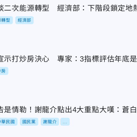
談二次能源轉型 經濟部：下階段鎖定地
源轉型
經濟部
宣示打炒房決心 專家：3指標評估年底
炒房
告是情勒！謝龍介點出4大重點大嘆：蒼
中華民國
國民黨
謝龍介
...