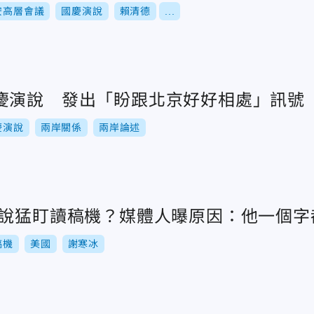
安高層會議
國慶演說
賴清德
...
慶演說 發出「盼跟北京好好相處」訊號
慶演說
兩岸關係
兩岸論述
演說猛盯讀稿機？媒體人曝原因：他一個字
稿機
美國
謝寒冰