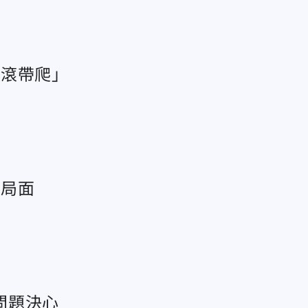
連滾帶爬」
敗局面
問題決心