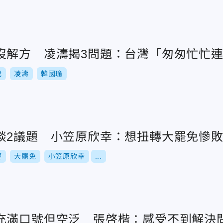
沒解方 凌濤揭3問題：台灣「匆匆忙忙
說
凌濤
韓國瑜
談2議題 小笠原欣幸：想扭轉大罷免慘
慶
大罷免
小笠原欣幸
...
充滿口號但空泛 張啓楷：感受不到解決