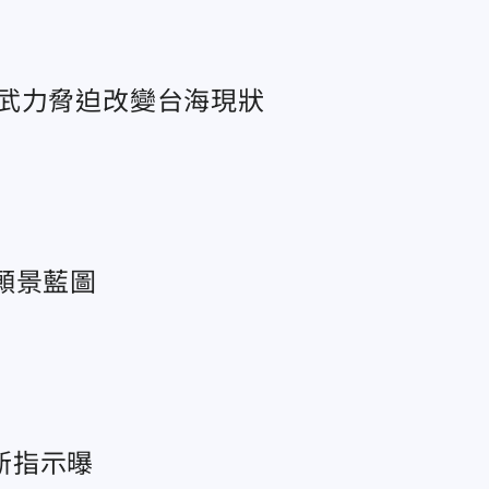
武力脅迫改變台海現狀
願景藍圖
新指示曝