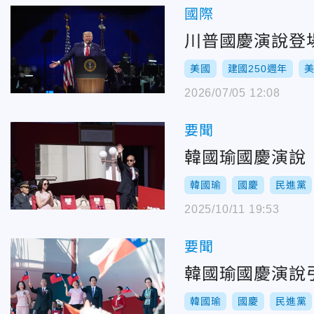
國際
川普國慶演說登
美國
建國250週年
2026/07/05 12:08
要聞
韓國瑜國慶演說
韓國瑜
國慶
民進黨
2025/10/11 19:53
要聞
韓國瑜國慶演說
韓國瑜
國慶
民進黨