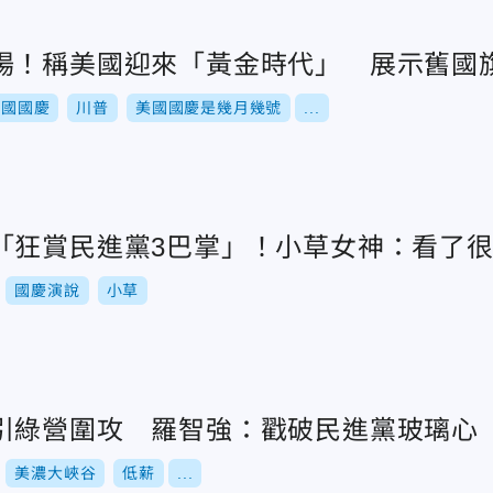
場！稱美國迎來「黃金時代」 展示舊國
美國國慶
川普
美國國慶是幾月幾號
...
「狂賞民進黨3巴掌」！小草女神：看了
國慶演說
小草
引綠營圍攻 羅智強：戳破民進黨玻璃心
美濃大峽谷
低薪
...