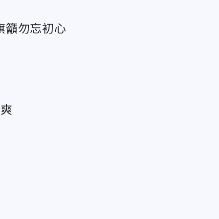
旗籲勿忘初心
很爽