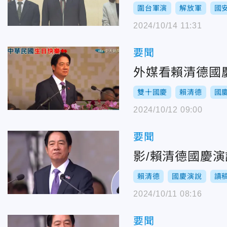
圍台軍演
解放軍
國
2024/10/14 11:31
要聞
外媒看賴清德國
雙十國慶
賴清德
國
2024/10/12 09:00
要聞
影/賴清德國慶
賴清德
國慶演說
讀
2024/10/11 08:16
要聞