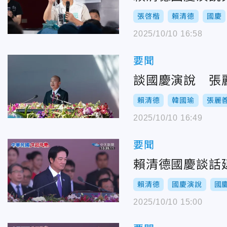
張啓楷
賴清德
國慶
2025/10/10 16:58
要聞
談國慶演說 張
賴清德
韓國瑜
張麗
2025/10/10 16:49
要聞
賴清德國慶談話
賴清德
國慶演說
國
2025/10/10 15:00