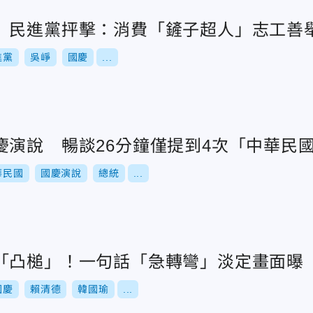
 民進黨抨擊：消費「鏟子超人」志工善
進黨
吳崢
國慶
...
慶演說 暢談26分鐘僅提到4次「中華民
華民國
國慶演說
總統
...
「凸槌」！一句話「急轉彎」淡定畫面曝
國慶
賴清德
韓國瑜
...