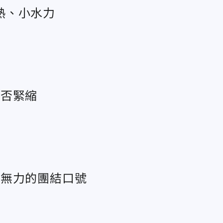
熱、小水力
是否緊縮
白無力的團結口號