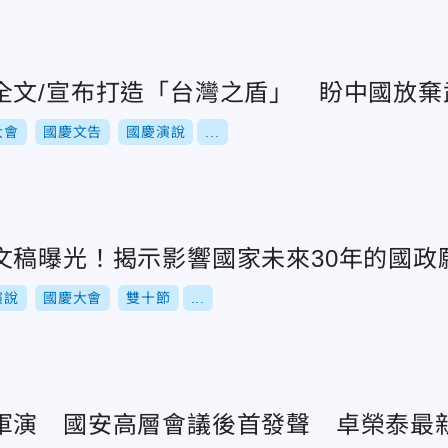
全文/宣布打造「台灣之盾」 盼中國放棄
大會
國慶文告
國慶演說
...
文稿曝光！揭示影響國家未來30年的國政
演說
國慶大會
雙十節
...
軍演 國安高層會議後首發聲 卓榮泰最