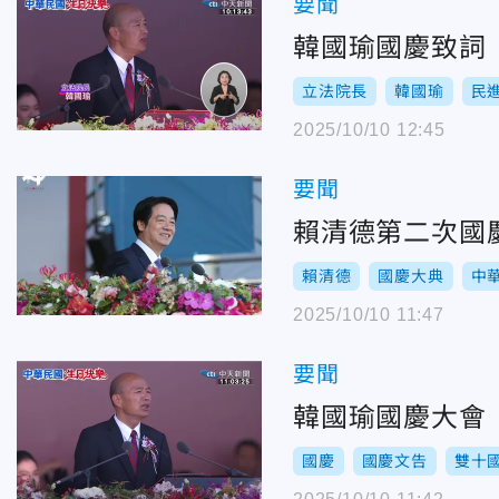
要聞
韓國瑜國慶致詞
立法院長
韓國瑜
民
2025/10/10 12:45
要聞
賴清德第二次國
賴清德
國慶大典
中
2025/10/10 11:47
要聞
韓國瑜國慶大會
國慶
國慶文告
雙十