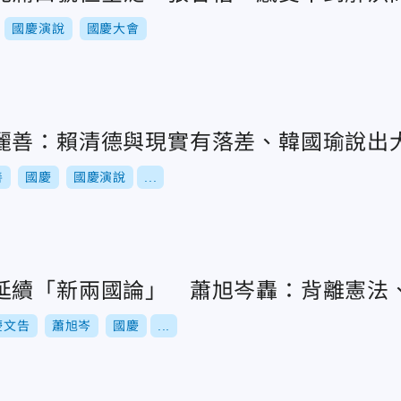
國慶演說
國慶大會
麗善：賴清德與現實有落差、韓國瑜說出
善
國慶
國慶演說
...
延續「新兩國論」 蕭旭岑轟：背離憲法
慶文告
蕭旭岑
國慶
...