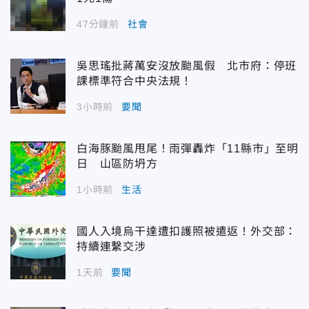
47分鐘前
社會
吳思瑤批蔣萬安沒放颱風假 北市府：停班
課標準符合中央法規！
3小時前
要聞
白海豚颱風甩尾！雨彈轟炸「11縣市」至明
日 山區防坍方
1小時前
生活
國人入境烏干達遭扣護照被遣返！外交部：
持續連繫交涉
1天前
要聞