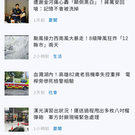
遭謝金河痛心轟「顛倒黑白」！蔣萬安回
嗆：記憶不會被洗掉
1天前
要聞
颱風接力西南風大暴走！8級陣風狂炸「12
縣市」兩天
2小時前
生活
血濺湖內！高雄82歲老翁機車失控重摔 電
桿旁慘死檢警相驗
2天前
社會
漢光演習出狀況！運送過程甩出多枚八吋榴
彈砲 軍方封鎖現場緊急處理
1小時前
要聞