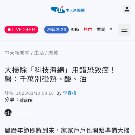
LIVE 24HR
決戰2026
即時
熱門
要聞
社會
娛樂
中天新聞網
生活
總覽
大掃除「科技海綿」用錯恐致癌！
醫：千萬別碰熱、酸、油
發布:
2025/01/13 08:16
By
李春棉
share
分享：
play_arrow
農曆年節即將到來，家家戶戶也開始準備大掃