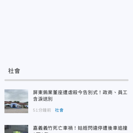
社會
屏東鎢業董座遭虐殺今告別式！政商、員工
含淚送別
51分鐘前
社會
嘉義義竹死亡車禍！姑姪閃違停遭後車追撞