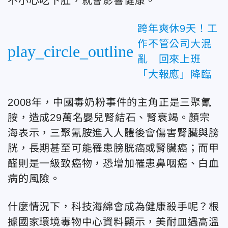
不小心吃下肚，就會影響健康。
跨年爽休9天！工
作不管公司大混
play_circle_outline
亂 回來上班
「大報應」降臨
2008年，中國毒奶粉事件的主角正是三聚氰
胺，造成29萬名嬰兒腎結石、腎衰竭。顏宗
海表示，三聚氰胺進入人體後會傷害腎臟與膀
胱，長期甚至可能罹患膀胱癌或腎臟癌；而甲
醛則是一級致癌物，恐增加罹患鼻咽癌、白血
病的風險。
什麼情況下，科技海綿會成為健康殺手呢？根
據國家環境毒物中心資料顯示，美耐皿遇高溫