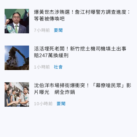
爆黃世杰涉賄選！詹江村曝警方調查進度：
等著被傳喚吧
7小時前
要聞
活活埋死老闆！新竹挖土機司機填土出事
賠247萬換緩刑
1小時前
社會
沈伯洋市場掃街爆衝突！「幕僚嗆民眾」影
片曝光 網全炸鍋
10小時前
要聞