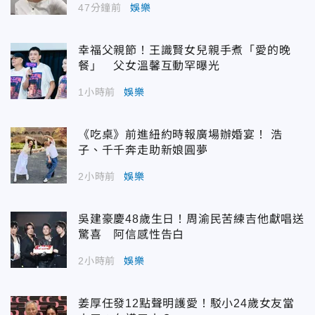
47分鐘前
娛樂
幸福父親節！王識賢女兒親手煮「愛的晚
餐」 父女溫馨互動罕曝光
1小時前
娛樂
《吃桌》前進紐約時報廣場辦婚宴！ 浩
子、千千奔走助新娘圓夢
2小時前
娛樂
吳建豪慶48歲生日！周渝民苦練吉他獻唱送
驚喜 阿信感性告白
2小時前
娛樂
姜厚任發12點聲明護愛！駁小24歲女友當