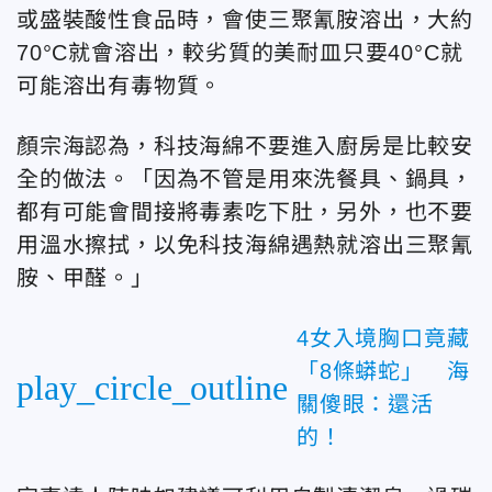
或盛裝酸性食品時，會使三聚氰胺溶出，大約
70°C就會溶出，較劣質的美耐皿只要40°C就
可能溶出有毒物質。
顏宗海認為，科技海綿不要進入廚房是比較安
全的做法。「因為不管是用來洗餐具、鍋具，
都有可能會間接將毒素吃下肚，另外，也不要
用溫水擦拭，以免科技海綿遇熱就溶出三聚氰
胺、甲醛。」
4女入境胸口竟藏
「8條蟒蛇」 海
play_circle_outline
關傻眼：還活
的！