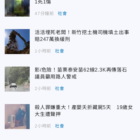
1死1傷
47分鐘前
社會
活活埋死老闆！新竹挖土機司機填土出事
賠247萬換緩刑
1小時前
社會
影/危險！苗栗泰安苗62線2.3K再傳落石
議員籲用路人警戒
2小時前
社會
殺人罪嫌重大！產嬰夭折藏屍5天 19歲女
大生遭聲押
2小時前
社會