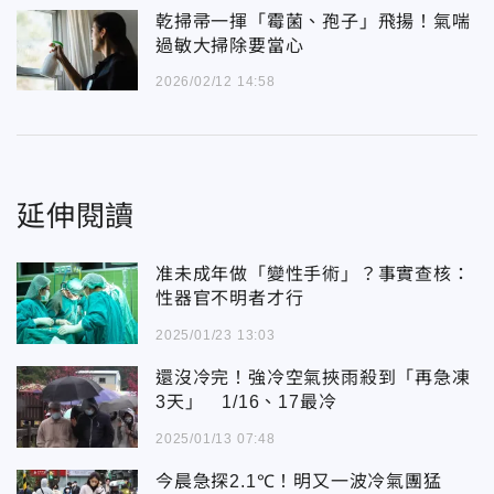
乾掃帚一揮「霉菌、孢子」飛揚！氣喘
過敏大掃除要當心
2026/02/12 14:58
延伸閱讀
准未成年做「變性手術」？事實查核：
性器官不明者才行
2025/01/23 13:03
還沒冷完！強冷空氣挾雨殺到「再急凍
3天」 1/16、17最冷
2025/01/13 07:48
今晨急探2.1℃！明又一波冷氣團猛