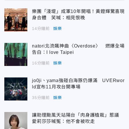
樂團「淺堤」成軍10年開唱！黃鐙輝驚喜現
身合體 笑喊：相見恨晚
14分鐘前
娛樂
natori北流飆神曲〈Overdose〉 燃爆全場
告白：I love Taipei
16分鐘前
娛樂
jo0ji、yama強碰白海豚仍爆滿 UVERwor
ld宣布11月攻台開專場
35分鐘前
娛樂
讓助理颱風天站陽台「肉身護植栽」惹議
愛莉莎莎喊冤：他不會被吹走