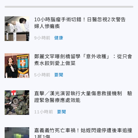
10小時腦瘤手術切錯！日醫忽視2次警告
婦人慘癱瘓
9小時前
健康
鄭麗文罕曝劍橋留學「意外收穫」：從只會
煮水餃到愛上做菜
5小時前
要聞
直擊／漢光演習執行大量傷患救援機制 驗
證緊急醫療應處效能
11小時前
要聞
嘉義義竹死亡車禍！姑姪閃違停遭後車追撞
1死1傷