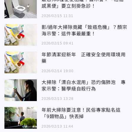
感黑便」要立刻掛急診！
2026/02/15 11:31
影/過年大掃除竟藏「致癌危機」？顏宗
海示警：這件事最嚴重！
2026/02/15 09:41
年節清潔迎新年 正確安全使用環境用
藥
2026/02/14 19:00
大掃除「漂白水混用」恐灼傷肺泡 專
家示警：醫學級自殺行為
2026/02/13 13:28
年前大掃除要注意！民俗專家點名這
「9類物品」快丟掉
2026/02/13 11:44