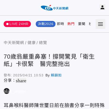
LIVE 24HR
決戰2026
即時
熱門
要聞
社會
娛樂
中天新聞網
健康
總覽
70歲翁嚴重鼻塞！撐開驚見「衛生
紙」卡很緊 醫完整拖出
發布:
2025/04/21 10:53
By
賴韻如
share
分享：
play_arrow
耳鼻喉科醫師陳世璽日前在臉書分享一則特殊