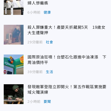
婦人慘癱瘓
6小時前
健康
殺人罪嫌重大！產嬰夭折藏屍5天 19歲女
大生遭聲押
29分鐘前
社會
國際原油狂噴！台塑石化跟進中油凍漲 下
周油價持平
39分鐘前
生活
發現敵軍登陸立即開火！第五作戰區實施要
域火殲演練
2小時前
要聞