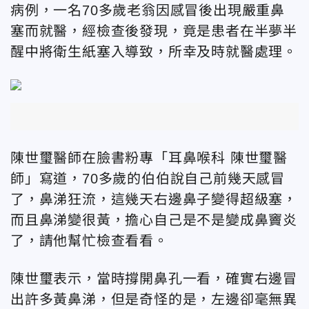
病例，一名70多歲老翁因感冒後出現嚴重鼻
塞而就醫，經檢查後發現，竟是患者在半夢半
醒中將衛生紙塞入導致，所幸及時就醫處理。
陳世璽醫師在臉書粉專「
耳鼻喉科 陳世璽醫
師
」寫道，70多歲的伯伯說自己前幾天感冒
了，鼻涕狂流，這幾天右邊鼻子變得超級塞，
而且鼻涕變很黃，擔心自己是不是變成鼻竇炎
了，請他幫忙檢查看看。
陳世璽表示，當時撐開鼻孔一看，確實右邊冒
出許多黃鼻涕，但是奇怪的是，左邊卻毫無異