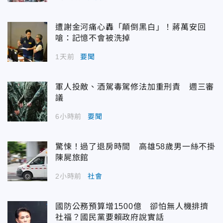
遭謝金河痛心轟「顛倒黑白」！蔣萬安回
嗆：記憶不會被洗掉
1天前
要聞
軍人投敵、酒駕毒駕修法加重刑責 週三審
議
6小時前
要聞
驚悚！過了退房時間 高雄58歲男一絲不掛
陳屍旅館
2小時前
社會
國防公務預算增1500億 卻怕無人機排擠
社福？國民黨要賴政府說實話