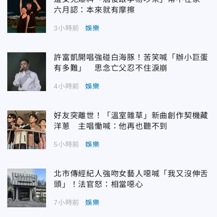
六月認：本來就有摩擦
3小時前
娛樂
許富凱開唱強碰白海豚！苦笑喊「辦小巨蛋
有多難」 思念亡父忍不住淚崩
4小時前
娛樂
好友突離世！「溫室雜草」新曲創作契機藏
洋蔥 主唱慟喊：他再也聽不到
5小時前
娛樂
北市傳經紀人強吻女藝人噁喊「我又沒伸舌
頭」！法官怒：相當噁心
7小時前
娛樂