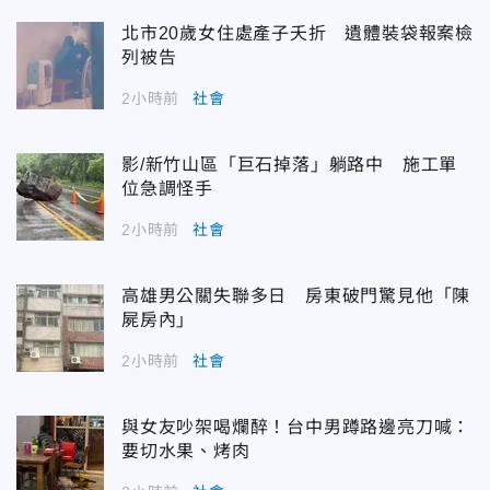
北市20歲女住處產子夭折 遺體裝袋報案檢
列被告
2小時前
社會
影/新竹山區「巨石掉落」躺路中 施工單
位急調怪手
2小時前
社會
高雄男公關失聯多日 房東破門驚見他「陳
屍房內」
2小時前
社會
與女友吵架喝爛醉！台中男蹲路邊亮刀喊：
要切水果、烤肉