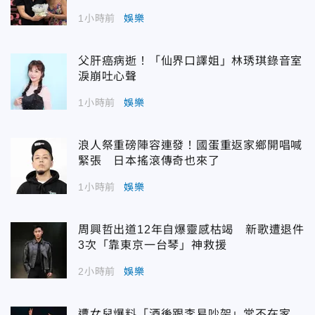
1小時前
娛樂
父肝癌病逝！「仙界口譯姐」林琇琪錄音室
淚崩吐心聲
1小時前
娛樂
浪人祭重磅陣容連發！國蛋重返家鄉開唱喊
緊張 日本搖滾傳奇也來了
1小時前
娛樂
周興哲出道12年自爆靈感枯竭 新歌遭退件
3次「靠東京一台琴」神救援
2小時前
娛樂
遭女兒爆料「酒後跟李易吵架」常不在家