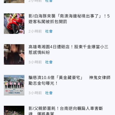
2小時前
社會
影/白海豚來襲「南澳海邊秘境出事了」！5
遊客私闖被抓包開罰
2小時前
社會
高雄粵湘園4日遭砸店！股東千金爆當小三
惹感情糾紛
3小時前
社會
騙慈濟10.6億「黃金藏豪宅」 神鬼女律師
勵志金句曝光！
3小時前
社會
影/父親節噩耗！台南逆向輾扁人車害斷
魂 運將毒駕