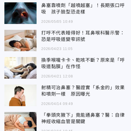
鼻塞靠噴劑「越噴越塞」！長期張口呼
吸 孩子臉型恐走樣
2026/05/05 10:49
打呼不代表睡得好！耳鼻喉科醫示警：
恐是呼吸道變窄訊號
2026/04/23 11:05
換季喉嚨卡卡、乾咳不斷？原來是「呼
吸道黏膜」在作怪
2026/04/21 12:08
射精可治鼻塞？醫證實「系金的」效果
和噴劑一樣 原因曝光
2026/04/14 09:49
「拳頭夾腋下」竟能通鼻塞？醫：自律
神經收縮血管是關鍵