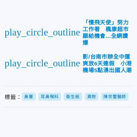
「慢飛天使」努力
工作著 楓康超市
play_circle_outline
願給機會...全網讚
爆
影/台南市辦全中運
play_circle_outline
爽放6天連假 小港
機場5點湧出國人潮
標籤：
鼻塞
耳鼻喉科
衛生紙
異物
陳世璽醫師