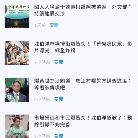
國人入境烏干達遭扣護照被遣返！外交部：
持續連繫交涉
1天前
要聞
沈伯洋市場掃街爆衝突！「幕僚嗆民眾」影
片曝光 網全炸鍋
7小時前
要聞
爆黃世杰涉賄選！詹江村曝警方調查進度：
等著被傳喚吧
4小時前
要聞
市場掃街和市民爆衝突！沈伯洋道歉了：動
線引導不夠完善
3小時前
要聞