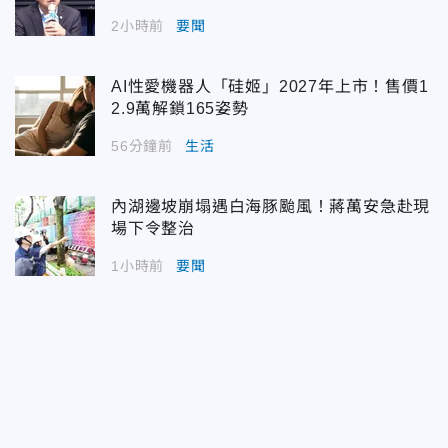
2小時前
要聞
AI性愛機器人「硅姬」2027年上市！售價1
2.9萬解鎖165姿勢
56分鐘前
生活
內湖邊坡崩塌遇白海豚颱風！蔣萬安急赴現
場下令整治
1小時前
要聞