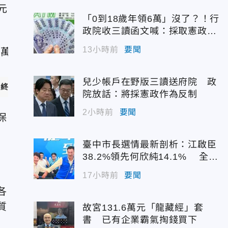
元
「0到18歲年領6萬」沒了？！行
政院收三讀函文喊：採取憲政作
為
13小時前
要聞
兒少帳戶在野版三讀送府院 政
額逾44.22億元。（示意圖／pixabay）
院放話：將採憲政作為反制
2小時前
要聞
保
臺中市長選情最新剖析：江啟臣
38.2%領先何欣純14.1% 全世
代支持度全面居首
17小時前
要聞
各
質
故宮131.6萬元「龍藏經」套
書 已有企業霸氣掏錢買下