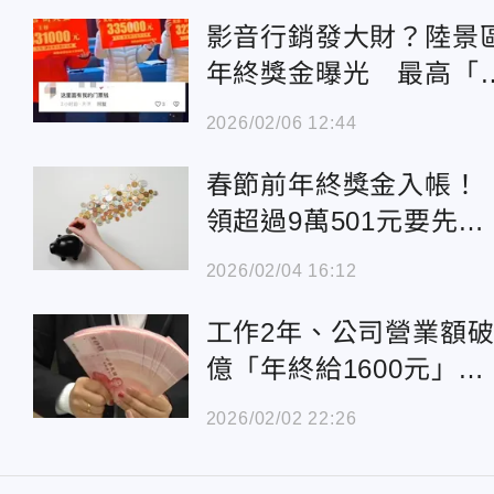
影音行銷發大財？陸景
%
年終獎金曝光 最高「
2百萬」網咋舌
2026/02/06 12:44
春節前年終獎金入帳
領超過9萬501元要先扣
稅
2026/02/04 16:12
工作2年、公司營業額
薪
億「年終給1600元」
網嘆：有就不錯了
2026/02/02 22:26