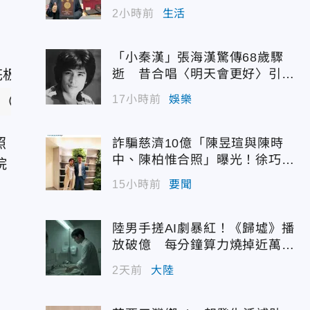
2小時前
生活
「小秦漢」張海漢驚傳68歲驟
逝 昔合唱〈明天會更好〉引追
憶
17小時前
娛樂
。（圖／長庚醫院提供）
照
詐騙慈濟10億「陳昱瑄與陳時
中、陳柏惟合照」曝光！徐巧芯
院
震撼出手
15小時前
要聞
陸男手搓AI劇暴紅！《歸墟》播
放破億 每分鐘算力燒掉近萬台
幣
2天前
大陸