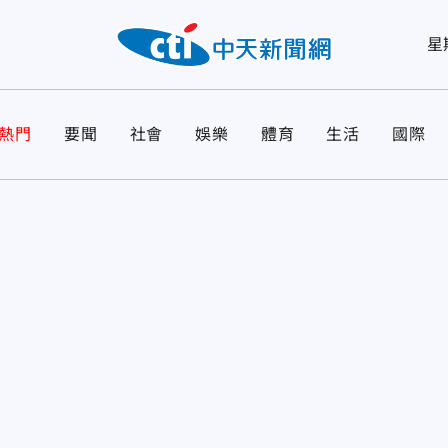
星
熱門
要聞
社會
娛樂
體育
生活
國際