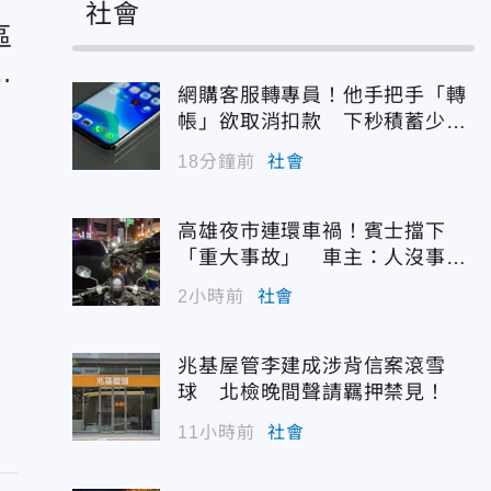
社會
區
破
網購客服轉專員！他手把手「轉
帳」欲取消扣款 下秒積蓄少一
半
18分鐘前
社會
！
高雄夜市連環車禍！賓士擋下
「重大事故」 車主：人沒事最
重要
2小時前
社會
破
兆基屋管李建成涉背信案滾雪
球 北檢晚間聲請羈押禁見！
11小時前
社會