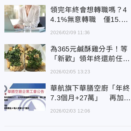
領完年終會想轉職嗎？4
4.1%無意轉職 僅15.5
考慮換跑道
2026/02/09 11:36
為365元鹹酥雞分手！等
「新歡」領年終還前任
錢 當事男被轟爆
2026/02/05 13:23
華航旗下華膳空廚「年終
7.3個月+27萬」 再加
1600
2026/02/03 12:06