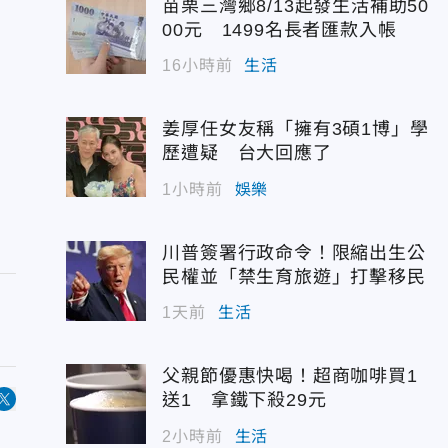
苗栗三灣鄉8/13起發生活補助50
00元 1499名長者匯款入帳
16小時前
生活
姜厚任女友稱「擁有3碩1博」學
歷遭疑 台大回應了
1小時前
娛樂
川普簽署行政命令！限縮出生公
民權並「禁生育旅遊」打擊移民
1天前
生活
父親節優惠快喝！超商咖啡買1
送1 拿鐵下殺29元
2小時前
生活