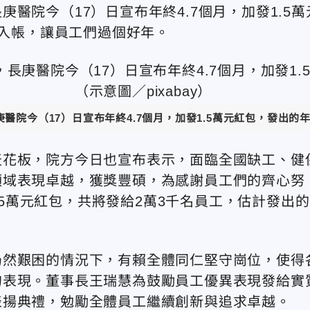
醫院今（17）日宣布年終4.7個月，加發1.5萬
周入帳，讓員工們過個好年。
今（17）日宣布年終4.7個月，加發1.5萬元紅包，發出的年終總
天花板，院方今日也宣布表示，面臨全國缺工、健
領域表現卓越，獲獎豐碩，為感謝員工們的齊心努
1.5萬元紅包，共將發給2萬3千名員工，估計發出的
仍然艱困的情況下，有賴全體同仁堅守崗位，使得
的表現。董事長王瑞慧為鼓勵員工優異表現發給實
表揚典禮，勉勵全體員工繼續創新與追求卓越。