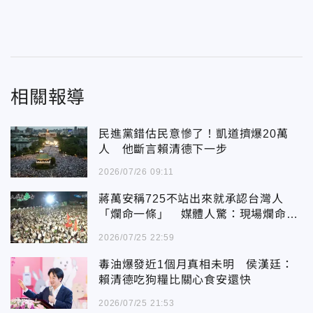
相關報導
民進黨錯估民意慘了！凱道擠爆20萬
人 他斷言賴清德下一步
2026/07/26 09:11
蔣萬安稱725不站出來就承認台灣人
「爛命一條」 媒體人驚：現場爛命有
夠多條
2026/07/25 22:59
毒油爆發近1個月真相未明 侯漢廷：
賴清德吃狗糧比關心食安還快
2026/07/25 21:53