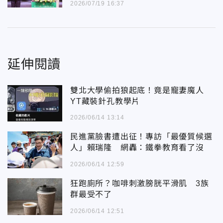
2026/07/19 16:37
延伸閱讀
雙北大學偷拍狼起底！竟是寵妻魔人
YT藏裝針孔教學片
2026/06/14 13:14
民進黨臉書遭出征！專訪「最優質候選
人」賴瑞隆 網轟：鐵拳教育看了沒
2026/06/14 12:59
狂跑廁所？咖啡刺激膀胱平滑肌 3族
群最受不了
2026/06/14 12:51