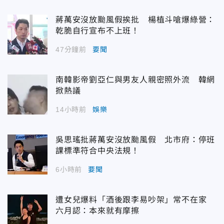
蔣萬安沒放颱風假挨批 楊植斗嗆爆綠營：
乾脆自行宣布不上班！
47分鐘前
要聞
南韓影帝劉亞仁與男友人親密照外流 韓網
掀熱議
14小時前
娛樂
吳思瑤批蔣萬安沒放颱風假 北市府：停班
課標準符合中央法規！
6小時前
要聞
遭女兒爆料「酒後跟李易吵架」常不在家
六月認：本來就有摩擦