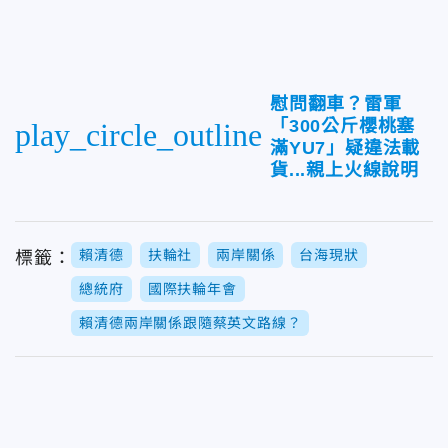
慰問翻車？雷軍
「300公斤櫻桃塞
play_circle_outline
滿YU7」疑違法載
貨...親上火線說明
賴清德
扶輪社
兩岸關係
台海現狀
標籤：
總統府
國際扶輪年會
賴清德兩岸關係跟隨蔡英文路線？