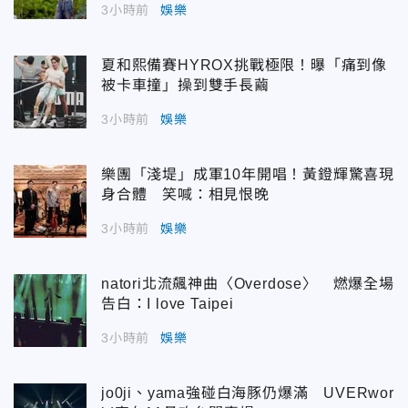
3小時前
娛樂
夏和熙備賽HYROX挑戰極限！曝「痛到像
被卡車撞」操到雙手長繭
3小時前
娛樂
樂團「淺堤」成軍10年開唱！黃鐙輝驚喜現
身合體 笑喊：相見恨晚
3小時前
娛樂
natori北流飆神曲〈Overdose〉 燃爆全場
告白：I love Taipei
3小時前
娛樂
jo0ji、yama強碰白海豚仍爆滿 UVERwor