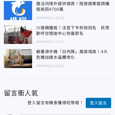
違法向境外提供個資！陸旅遊業龍頭攜
程挨罰4700萬
2026/06/14 12:34
川普踢鐵板！法官下令拆除冠名 民眾
歡呼甘迺迪中心恢復原名
2026/06/14 12:21
躺著滑手機「白內障」風險增高！4大
危機加速水晶體老化
2026/06/14 09:21
留言衝人氣
登入留言有機會獲得旺幣哦！
登入留言