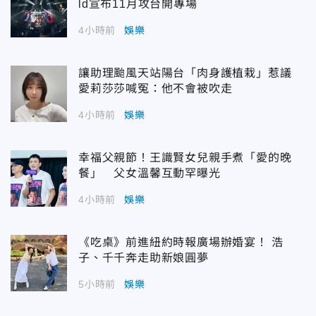
ld宣布11月攻台開專場
4小時前
娛樂
讓助理颱風天站陽台「肉身護植栽」惹議
愛莉莎莎喊冤：他不會被吹走
4小時前
娛樂
幸福父親節！王識賢女兒親手煮「愛的晚
餐」 父女溫馨互動罕曝光
4小時前
娛樂
《吃桌》前進紐約時報廣場辦婚宴！ 浩
子、千千奔走助新娘圓夢
5小時前
娛樂