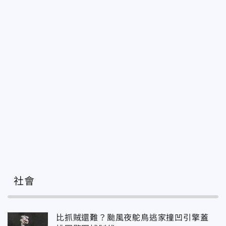
社會
比抓賊還難？颱風夜鴕鳥逃家撞凹引擎蓋