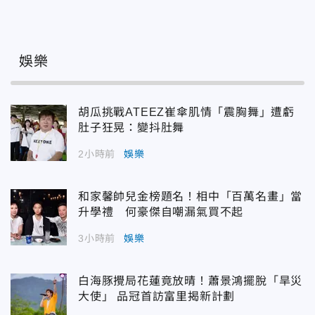
娛樂
胡瓜挑戰ATEEZ崔傘肌情「震胸舞」遭虧
肚子狂晃：變抖肚舞
2小時前
娛樂
和家馨帥兒金榜題名！相中「百萬名畫」當
升學禮 何豪傑自嘲漏氣買不起
3小時前
娛樂
白海豚攪局花蓮竟放晴！蕭景鴻擺脫「旱災
大使」 品冠首訪富里揭新計劃