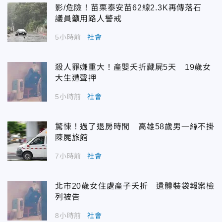
影/危險！苗栗泰安苗62線2.3K再傳落石
議員籲用路人警戒
5小時前
社會
殺人罪嫌重大！產嬰夭折藏屍5天 19歲女
大生遭聲押
5小時前
社會
驚悚！過了退房時間 高雄58歲男一絲不掛
陳屍旅館
7小時前
社會
北市20歲女住處產子夭折 遺體裝袋報案檢
列被告
8小時前
社會