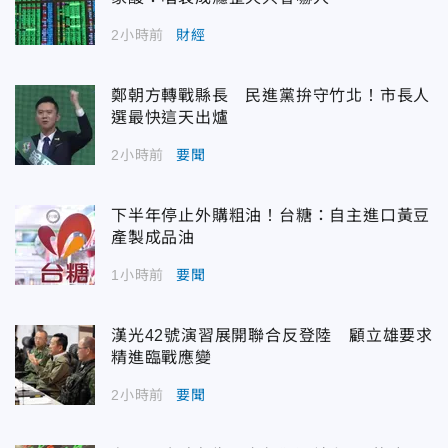
2小時前
財經
鄭朝方轉戰縣長 民進黨拚守竹北！市長人
選最快這天出爐
2小時前
要聞
下半年停止外購粗油！台糖：自主進口黃豆
產製成品油
1小時前
要聞
漢光42號演習展開聯合反登陸 顧立雄要求
精進臨戰應變
2小時前
要聞