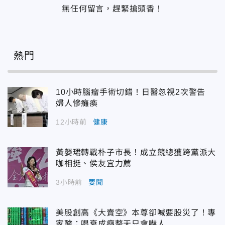
無任何留言，趕緊搶頭香！
熱門
10小時腦瘤手術切錯！日醫忽視2次警告
婦人慘癱瘓
12小時前
健康
黃嫈珺轉戰朴子市長！成立競總獲跨黨派大
咖相挺、侯友宜力薦
3小時前
要聞
美股創高《大賣空》本尊卻喊要股災了！專
家酸：唱衰成癮整天只會嚇人