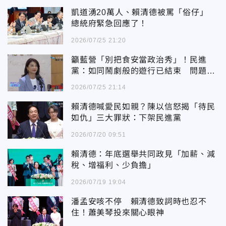
凱道湧20萬人、賴清德被罵「俗仔」
總統府緊急回應了！
2026/07/25 21:20
籲藍營「別把食安當政治秀」！民進
黨：如同鬧劇般的遊行已結束 問題仍
需解決
2026/07/25 21:14
賴清德喊愛民如親？陳以信怒揭「待民
如仇」三大罪狀：下架民進黨
2026/07/20 09:51
賴清德：年底選舉共同政見「加薪、減
稅、增福利、少負擔」
2026/07/19 19:04
潘孟安咳不停 賴清德致詞時也忍不
住！蕭美琴投來關心眼神