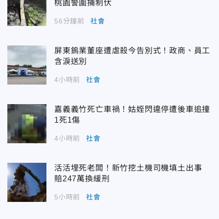
桃園警圍捕制伏
56分鐘前
社會
屏東鎢業董座遭虐殺今告別式！政商、員工
含淚送別
4小時前
社會
嘉義義竹死亡車禍！姑姪閃違停遭後車追撞
1死1傷
4小時前
社會
活活埋死老闆！新竹挖土機司機填土出事
賠247萬換緩刑
5小時前
社會