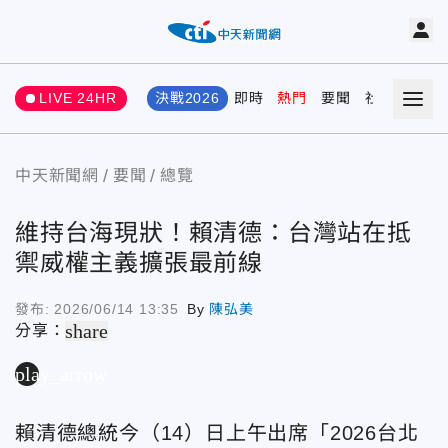
LIVE 24HR
決戰2026
即時
熱門
要聞
社會
娛樂
中天新聞網
要聞
總覽
維持台海現狀！賴清德：台灣站在抵
禦威權主義擴張最前線
發布:
2026/06/14 13:35
By
陳弘美
share
分享：
play_arrow
賴清德總統今（14）日上午出席「2026台北