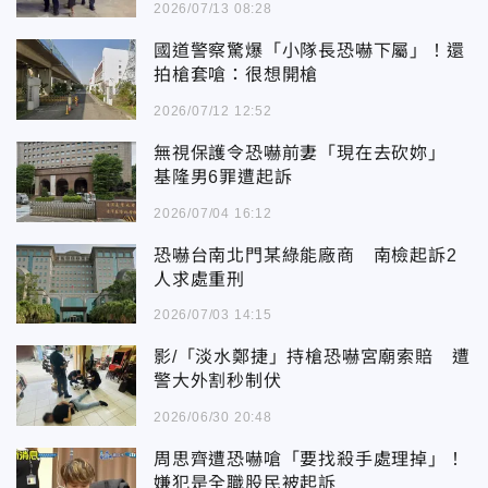
2026/07/13 08:28
國道警察驚爆「小隊長恐嚇下屬」！還
拍槍套嗆：很想開槍
2026/07/12 12:52
無視保護令恐嚇前妻「現在去砍妳」
基隆男6罪遭起訴
2026/07/04 16:12
恐嚇台南北門某綠能廠商 南檢起訴2
人求處重刑
2026/07/03 14:15
影/「淡水鄭捷」持槍恐嚇宮廟索賠 遭
警大外割秒制伏
2026/06/30 20:48
周思齊遭恐嚇嗆「要找殺手處理掉」！
嫌犯是全職股民被起訴