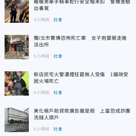
暖暖男單手騎車蛇行安全帽未扣 警攔查驗
出毒駕
3小時前
社會
獨/北市驚傳恐怖死亡案 女子抱嬰屍走進
派出所
5小時前
社會
新店民宅火警濃煙狂竄無人受傷 1貓咪受
困火場死亡
5小時前
社會
美化帳戶助貸款廣告攏是假 上當恐成詐團
洗錢人頭戶
6小時前
社會