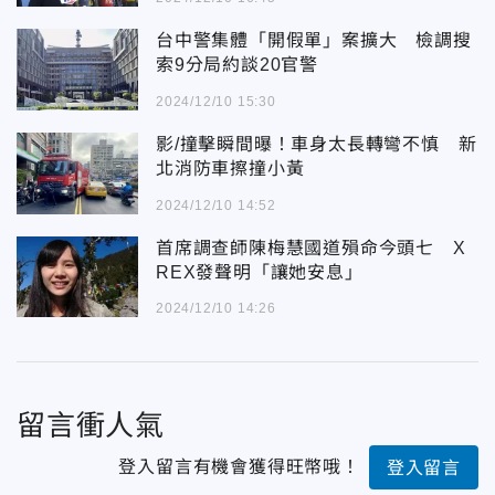
台中警集體「開假單」案擴大 檢調搜
索9分局約談20官警
2024/12/10 15:30
影/撞擊瞬間曝！車身太長轉彎不慎 新
北消防車擦撞小黃
2024/12/10 14:52
首席調查師陳梅慧國道殞命今頭七 X
REX發聲明「讓她安息」
2024/12/10 14:26
留言衝人氣
登入留言有機會獲得旺幣哦！
登入留言