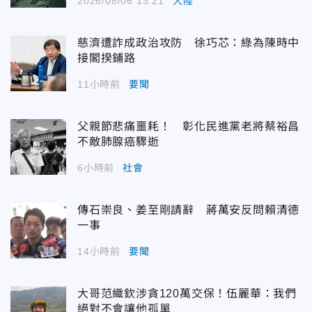
2026/08/06 13:21
大陸
慈濟遭詐成政治攻防 徐巧芯：綠為陳時中
接閣揆鋪路
11小時前
要聞
父親節悲痛噩耗！ 彰化民進黨老將蔡裕昌
不敵肺腺癌驟逝
6小時前
社會
傳石崇良、姜至剛請辭 蔣萬安反問賴清德
一事
14小時前
要聞
大哥范織欽涉貪120萬交保！伍麗華：我們
絕對不會讓他孤單