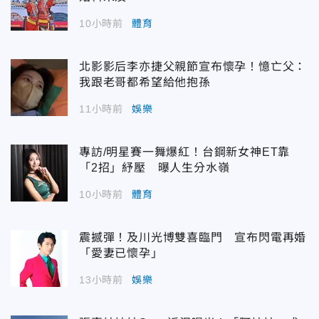
10小時前
體育
北影影后李亦捷父親節宣布懷孕！憶亡父：
我跟老哥都希望給他抱孫
11小時前
娛樂
專訪/明星賽一舞爆紅！台鋼新女神ET靠
「2招」紓壓 曝人生分水嶺
10小時前
體育
震撼彈！及川光博雙喜臨門 宣布閃電再婚
「愛妻已懷孕」
13小時前
娛樂