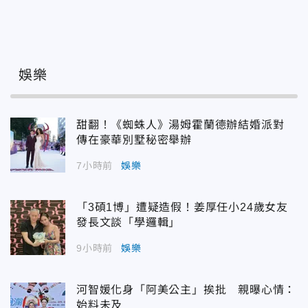
娛樂
甜翻！《蜘蛛人》湯姆霍蘭德辦結婚派對
傳在豪華別墅秘密舉辦
7小時前
娛樂
「3碩1博」遭疑造假！姜厚任小24歲女友
發長文談「學邏輯」
9小時前
娛樂
河智媛化身「阿美公主」挨批 親曝心情：
始料未及