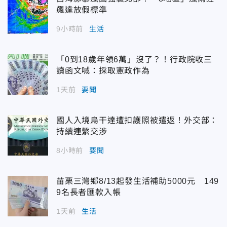
飆達放假標準
9小時前
生活
「0到18歲年領6萬」沒了？！行政院收三
讀函文喊：採取憲政作為
1天前
要聞
國人入境烏干達遭扣護照被遣返！外交部：
持續連繫交涉
8小時前
要聞
苗栗三灣鄉8/13起發生活補助5000元 149
9名長者匯款入帳
1天前
生活