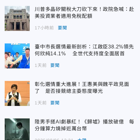
川普多晶矽關稅大刀砍下來！政院急喊：赴
美投資業者適用免稅配額
17小時前
要聞
臺中市長選情最新剖析：江啟臣38.2%領先
何欣純14.1% 全世代支持度全面居首
1天前
要聞
彰化選情重大進展！王惠美與魏平政見面
了 是否接競總主委態度曝光
1天前
要聞
陸男手搓AI劇暴紅！《歸墟》播放破億 每
分鐘算力燒掉近萬台幣