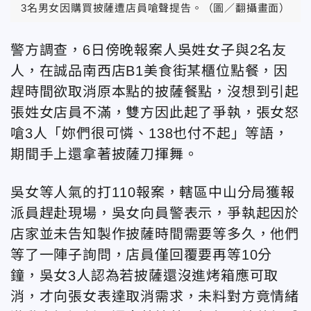
3名男女因購買披薩遭店員嗆聲提告。（圖／翻攝畫面）
警方調查，6日傍晚報案人吳姓女子與2名友
人，在誠品南西店B1美食街某櫃位點餐，因
趕時間欲取消原本點的披薩餐點，沒想到引起
張姓女店員不滿，雙方因此起了爭執，張女怒
嗆3人「妳們很可憐、138也付不起」等語，
期間手上還拿著披薩刀揮舞。
吳女等人氣的打110報案，轄區中山分局獲報
派員趕赴現場，吳女向員警表示，爭執起因於
店家並未告知製作披薩時間需要等多久，他們
等了一陣子詢問，店員僅回覆要再等10分
鐘，吳女3人認為若披薩還沒進烤箱應可取
消，才向張女表達取消需求，未料對方竟情緒