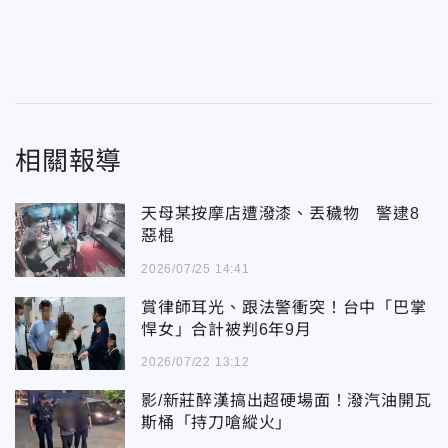
相關報導
天母某按摩店遭潑漆、丟穢物 警逮8
惡棍
2026/07/25 14:41
賞律師耳光、跟法警衝突！台中「巴掌
悍女」合計被判6年9月
2026/07/22 13:12
影/新莊醉漢搞出超硬場面！潑汽油開瓦
斯桶「持刀嗆縱火」