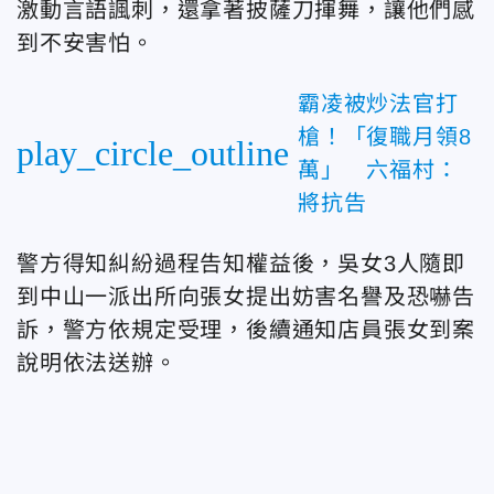
激動言語諷刺，還拿著披薩刀揮舞，讓他們感
到不安害怕。
霸凌被炒法官打
槍！「復職月領8
play_circle_outline
萬」 六福村：
將抗告
警方得知糾紛過程告知權益後，吳女3人隨即
到中山一派出所向張女提出妨害名譽及恐嚇告
訴，警方依規定受理，後續通知店員張女到案
說明依法送辦。