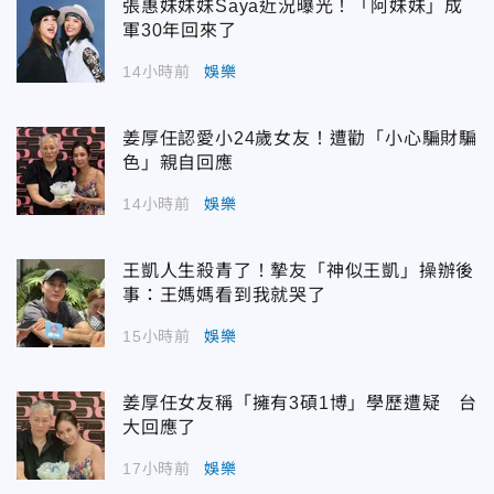
張惠妹妹妹Saya近況曝光！「阿妹妹」成
軍30年回來了
14小時前
娛樂
姜厚任認愛小24歲女友！遭勸「小心騙財騙
色」親自回應
14小時前
娛樂
王凱人生殺青了！摯友「神似王凱」操辦後
事：王媽媽看到我就哭了
15小時前
娛樂
姜厚任女友稱「擁有3碩1博」學歷遭疑 台
大回應了
17小時前
娛樂