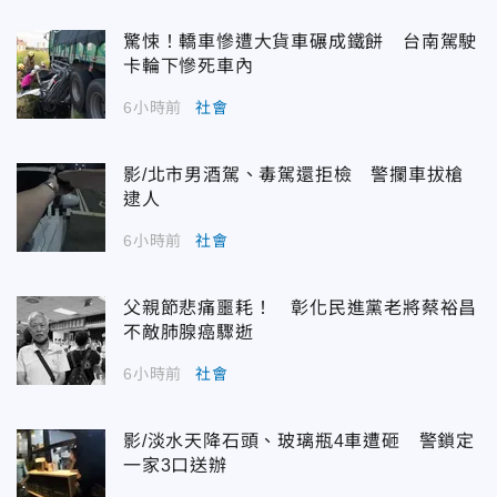
驚悚！轎車慘遭大貨車碾成鐵餅 台南駕駛
卡輪下慘死車內
6小時前
社會
影/北市男酒駕、毒駕還拒檢 警攔車拔槍
逮人
6小時前
社會
父親節悲痛噩耗！ 彰化民進黨老將蔡裕昌
不敵肺腺癌驟逝
6小時前
社會
影/淡水天降石頭、玻璃瓶4車遭砸 警鎖定
一家3口送辦