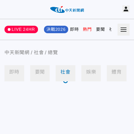
LIVE 24HR
決戰2026
即時
熱門
要聞
社會
娛樂
中天新聞網
社會
總覽
即時
要聞
社會
娛樂
體育