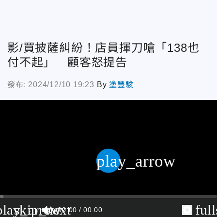
影/買披薩糾紛！店員揮刀嗆「138也
付不起」 顧客怒提告
發布: 2024/12/10 19:23
By
塗豐駿
play_arrow
play_arrow
skip_next
ful
00:00
00:00