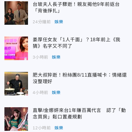
台玻夫人長子驟逝！親友揭他9年前返台
「背後掙扎」
24分鐘前
娛樂
姜厚任女友「1人千面」？18年前上《我
猜》名字又不同了
3小時前
娛樂
肥大叔猝逝！粉絲團8/11直播喊卡：情緒還
沒整理好
4小時前
娛樂
直擊/金娜妍來台1年賺百萬代言 認了「動
念買房」鬆口置產規劃
12小時前
娛樂