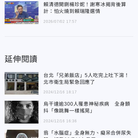
賴清德開鍘楊珍妮！謝寒冰揭背後算
計：怕火燒到賴瑞隆選情
2026/07/02 17:57
延伸閱讀
台北「兄弟飯店」5人吃完上吐下瀉！
北市衛生局緊急回應了
2024/12/16 18:17
烏干達逾300人罹患神秘疾病 全身顫
抖「像跳舞一樣搖晃」
2024/12/16 16:36
翁「水腦症」全身無力、癡呆合併尿失