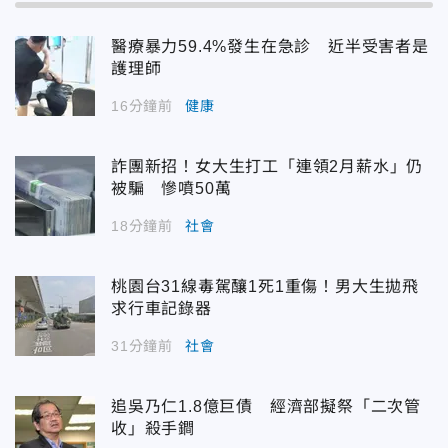
醫療暴力59.4%發生在急診 近半受害者是
護理師
16分鐘前
健康
詐團新招！女大生打工「連領2月薪水」仍
被騙 慘噴50萬
18分鐘前
社會
桃園台31線毒駕釀1死1重傷！男大生拋飛
求行車記錄器
31分鐘前
社會
追吳乃仁1.8億巨債 經濟部擬祭「二次管
收」殺手鐧