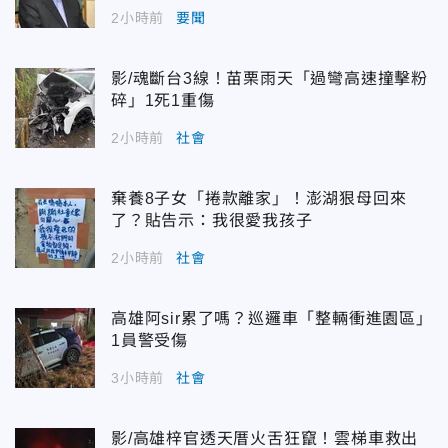
2小時前
要聞
影/魂斷台3線！苗栗雨天「過彎高速撞擊粉
碎」1死1重傷
2小時前
社會
棄養8子女「捲款離家」！澎湖狠母回來
了？貼告示：我很愛我孩子
2小時前
社會
高雄阿sir累了嗎？巡邏車「整輛衝進園區」
1員警受傷
3小時前
社會
影/高雄梓官透天厝火舌狂竄！雲梯車救出