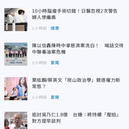
10小時腦瘤手術切錯！日醫忽視2次警告
婦人慘癱瘓
1小時前
健康
陳以信轟陳時中拿慈濟案洗白！ 喊話交待
中聯毒油案危機
1小時前
要聞
葉紘麟/蔡英文「爬山政治學」競逐權力新
常態？
1小時前
要聞
追討吳乃仁1.8億 台糖：將持續「壓迫」
對方提早談判