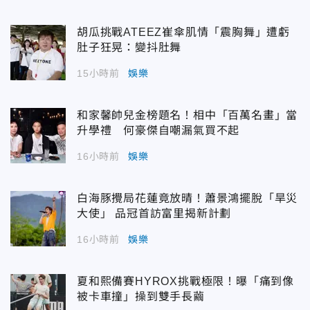
胡瓜挑戰ATEEZ崔傘肌情「震胸舞」遭虧
肚子狂晃：變抖肚舞
15小時前
娛樂
和家馨帥兒金榜題名！相中「百萬名畫」當
升學禮 何豪傑自嘲漏氣買不起
16小時前
娛樂
白海豚攪局花蓮竟放晴！蕭景鴻擺脫「旱災
大使」 品冠首訪富里揭新計劃
16小時前
娛樂
夏和熙備賽HYROX挑戰極限！曝「痛到像
被卡車撞」操到雙手長繭