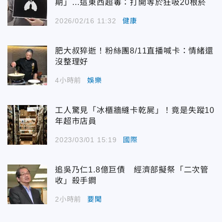
期」…這東西超毒：打開等於狂吸20根菸
2026/02/16 11:32
健康
肥大叔猝逝！粉絲團8/11直播喊卡：情緒還
沒整理好
4小時前
娛樂
工人驚見「冰櫃牆縫卡乾屍」！竟是失蹤10
年超市店員
2023/03/01 15:19
國際
追吳乃仁1.8億巨債 經濟部擬祭「二次管
收」殺手鐧
2小時前
要聞