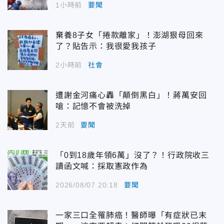
1小時前
要聞
棄養8子女「捲款離家」！澎湖狠母回來
了？貼告示：我很愛我孩子
2小時前
社會
遭謝金河痛心轟「顛倒黑白」！蔣萬安回
嗆：記憶不會被洗掉
2天前
要聞
「0到18歲年領6萬」沒了？！行政院收三
讀函文喊：採取憲政作為
2026/08/07 20:18
要聞
一家三口全罹肺癌！醫師曝「有症狀已末