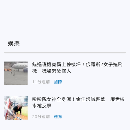
娛樂
錯過班機竟衝上停機坪！俄羅斯2女子追飛
機 機場緊急攔人
11分鐘前
國際
啦啦隊女神全身濕！金佳垠喊害羞 廉世彬
水槍反擊
20分鐘前
體育