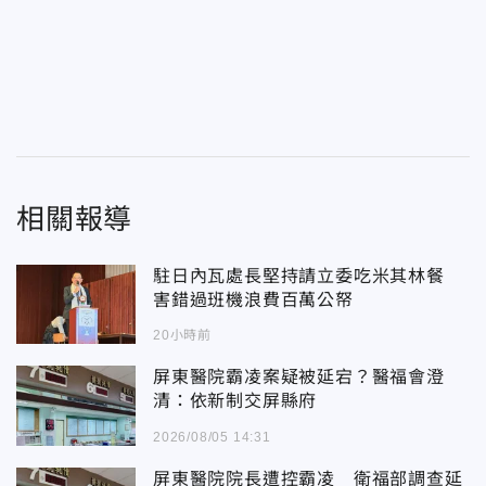
相關報導
駐日內瓦處長堅持請立委吃米其林餐
害錯過班機浪費百萬公帑
20小時前
屏東醫院霸凌案疑被延宕？醫福會澄
清：依新制交屏縣府
2026/08/05 14:31
屏東醫院院長遭控霸凌 衛福部調查延