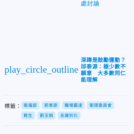
處討論
深蹲是鼓勵運動？
邱泰源：極少數不
play_circle_outline
願意 大多數同仁
能理解
衛福部
郭泰源
職場霸凌
衛環委員會
標籤：
輕生
劉玉娟
去識別化