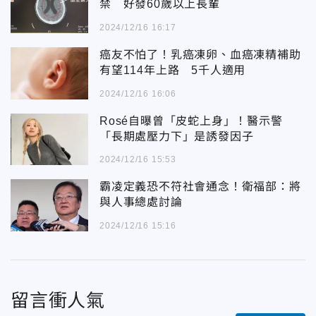
禁 好發60歲以上長輩
2024/12/16 16:17
癌友不怕了！乳癌凍卵、血癌凍精補助
有望114年上路 5千人適用
2024/12/16 16:06
Rosé自曝曾「皮蛇上身」！醫示警
「長期處壓力下」是誘發因子
2024/12/16 15:53
霸凌定義恐不符社會通念！衛福部：將
與人事總處討論
2024/12/16 15:16
留言衝人氣