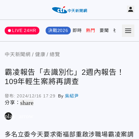
LIVE 24HR
決戰2026
即時
熱門
要聞
社會
娛樂
中天新聞網
健康
總覽
霸凌報告「去識別化」2週內報告！
109年輕生案將再調查
發布:
2024/12/16 17:29
By
吳紹尹
share
分享：
play_arrow
多名立委今天要求衛福部重啟涉職場霸凌案調