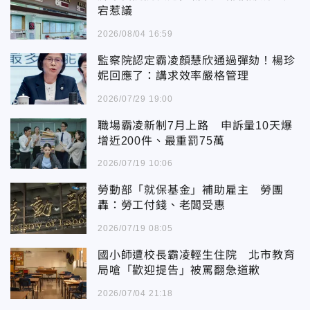
宕惹議
2026/08/04 16:59
監察院認定霸凌顏慧欣通過彈劾！楊珍
妮回應了：講求效率嚴格管理
2026/07/29 19:00
職場霸凌新制7月上路 申訴量10天爆
增近200件、最重罰75萬
2026/07/19 10:06
勞動部「就保基金」補助雇主 勞團
轟：勞工付錢、老闆受惠
2026/07/19 08:05
國小師遭校長霸凌輕生住院 北市教育
局嗆「歡迎提告」被罵翻急道歉
2026/07/04 21:18