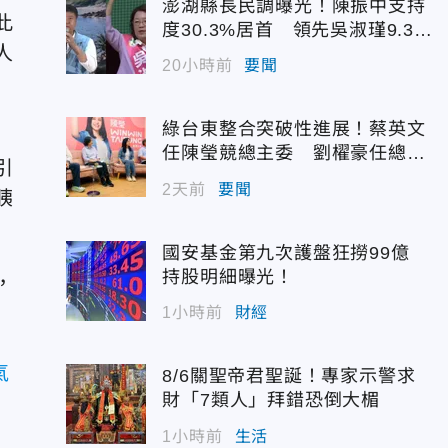
澎湖縣長民調曝光！陳振中支持
此
度30.3%居首 領先吳淑瑾9.3個
人
百分點
20小時前
要聞
綠台東整合突破性進展！蔡英文
任陳瑩競總主委 劉櫂豪任總幹
引
事
2天前
要聞
胰
國安基金第九次護盤狂撈99億
持股明細曝光！
，
1小時前
財經
氣
8/6關聖帝君聖誕！專家示警求
財「7類人」拜錯恐倒大楣
1小時前
生活