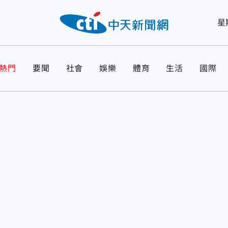
星
熱門
要聞
社會
娛樂
體育
生活
國際