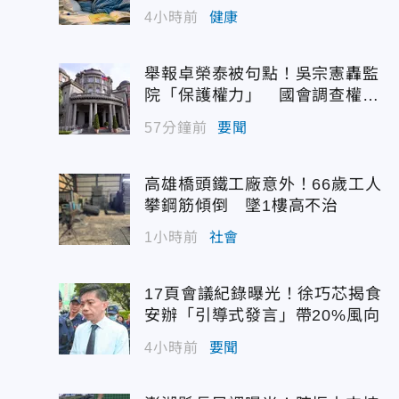
4小時前
健康
舉報卓榮泰被句點！吳宗憲轟監
院「保護權力」 國會調查權遭
閹割
57分鐘前
要聞
高雄橋頭鐵工廠意外！66歲工人
攀鋼筋傾倒 墜1樓高不治
1小時前
社會
17頁會議紀錄曝光！徐巧芯揭食
安辦「引導式發言」帶20%風向
4小時前
要聞