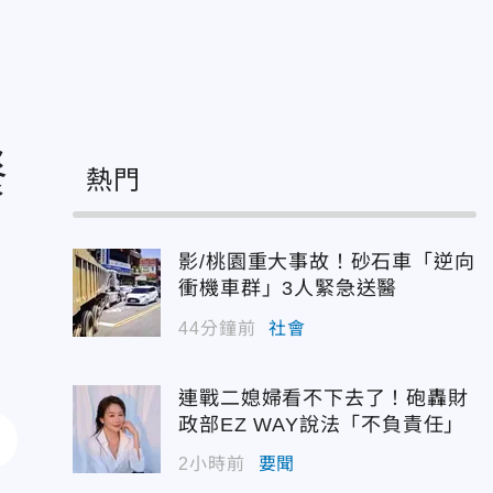
餐
熱門
影/桃園重大事故！砂石車「逆向
衝機車群」3人緊急送醫
44分鐘前
社會
連戰二媳婦看不下去了！砲轟財
政部EZ WAY說法「不負責任」
2小時前
要聞