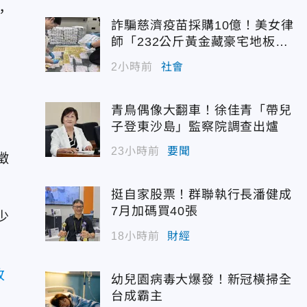
，
詐騙慈濟疫苗採購10億！美女律
師「232公斤黃金藏豪宅地板
下」
2小時前
社會
青鳥偶像大翻車！徐佳青「帶兒
子登東沙島」監察院調查出爐
23小時前
要聞
徵
挺自家股票！群聯執行長潘健成
7月加碼買40張
少
18小時前
財經
改
幼兒園病毒大爆發！新冠橫掃全
台成霸主