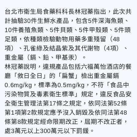
台北市衛生局食藥科科長林冠蓁指出，此次共
計抽驗30件生鮮水產品，包含5件深海魚類、
10件養殖魚類、5件貝類、5件甲殼類、5件頭
足類，依種類檢驗動物用藥多重殘留（48
項）、孔雀綠及結晶紫及其代謝物（4項）、
重金屬（鎘、鉛、甲基汞）。
林冠蓁說明，違規產品包括六福萬怡酒店的餐
廳「敘日全日」的「扁蟹」檢出重金屬鎘
0.6mg/kg，標準為0.5mg/kg，不符「食品中
污染物質及毒素衛生標準」規定，違反食品安
全衛生管理法第17條之規定，依同法第52條
第1項第2款規定應予沒入銷毀及依同法第48
條第8款規定經命限期改正，屆期不改正者，
處3萬元以上300萬元以下罰鍰。