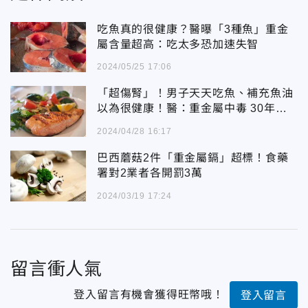
吃魚真的很健康？醫曝「3種魚」重金
屬含量超高：吃太多恐加速失智
2024/05/25 17:06
「超傷腎」！男子天天吃魚、補充魚油
以為很健康！醫：重金屬中毒 30年都
還存在
2024/04/28 16:17
巴西蘑菇2件「重金屬鎘」超標！食藥
署對2業者各開罰3萬
2024/03/19 17:24
留言衝人氣
登入留言有機會獲得旺幣哦！
登入留言