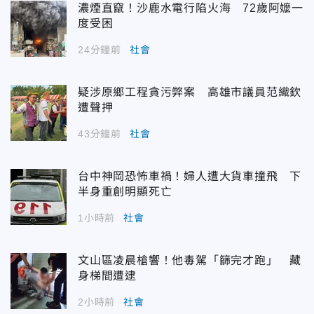
濃煙直竄！沙鹿水電行陷火海 72歲阿嬤一
度受困
24分鐘前
社會
疑涉原鄉工程貪污弊案 高雄市議員范織欽
遭聲押
43分鐘前
社會
台中神岡恐怖車禍！婦人遭大貨車撞飛 下
半身重創明顯死亡
1小時前
社會
文山區凌晨槍響！他毒駕「篩完才跑」 藏
身梯間遭逮
2小時前
社會