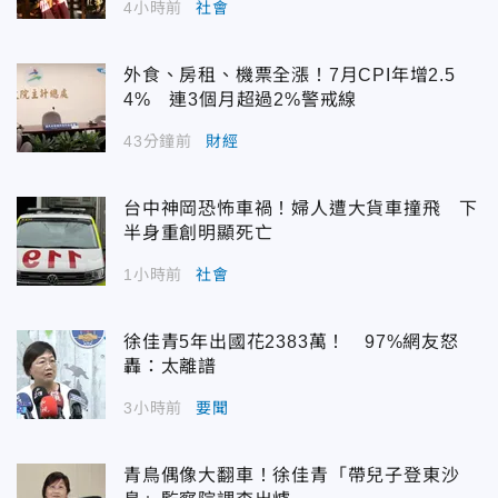
4小時前
社會
外食、房租、機票全漲！7月CPI年增2.5
4% 連3個月超過2%警戒線
43分鐘前
財經
台中神岡恐怖車禍！婦人遭大貨車撞飛 下
半身重創明顯死亡
1小時前
社會
徐佳青5年出國花2383萬！ 97%網友怒
轟：太離譜
3小時前
要聞
青鳥偶像大翻車！徐佳青「帶兒子登東沙