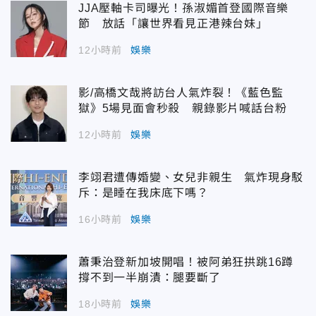
JJA壓軸卡司曝光！孫淑媚首登國際音樂
節 放話「讓世界看見正港辣台妹」
12小時前
娛樂
影/高橋文哉將訪台人氣炸裂！《藍色監
獄》5場見面會秒殺 親錄影片喊話台粉
12小時前
娛樂
李翊君遭傳婚變、女兒非親生 氣炸現身駁
斥：是睡在我床底下嗎？
16小時前
娛樂
蕭秉治登新加坡開唱！被阿弟狂拱跳16蹲
撐不到一半崩潰：腿要斷了
18小時前
娛樂