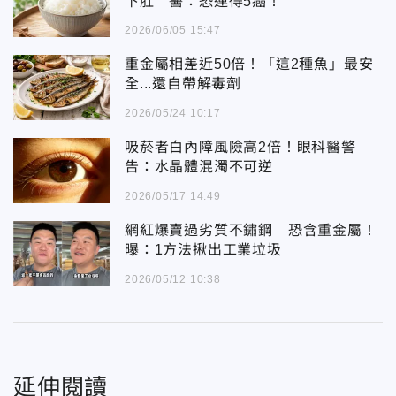
下肚 醫：恐連得5癌！
2026/06/05 15:47
重金屬相差近50倍！「這2種魚」最安
全...還自帶解毒劑
2026/05/24 10:17
吸菸者白內障風險高2倍！眼科醫警
告：水晶體混濁不可逆
2026/05/17 14:49
網紅爆賣過劣質不鏽鋼 恐含重金屬！
曝：1方法揪出工業垃圾
2026/05/12 10:38
延伸閱讀