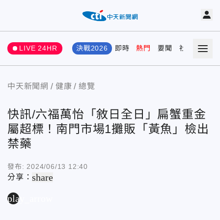
LIVE 24HR
決戰2026
即時
熱門
要聞
社會
娛樂
中天新聞網
健康
總覽
快訊/六福萬怡「敘日全日」扁蟹重金
屬超標！南門市場1攤販「黃魚」檢出
禁藥
發布:
2024/06/13 12:40
share
分享：
play_arrow