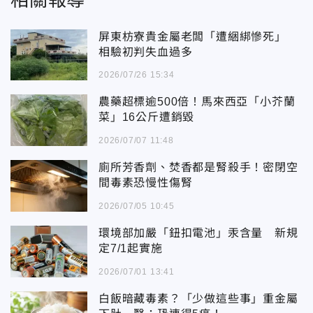
屏東枋寮貴金屬老闆「遭綑綁慘死」
相驗初判失血過多
2026/07/26 15:34
農藥超標逾500倍！馬來西亞「小芥蘭
菜」16公斤遭銷毀
2026/07/07 11:48
廁所芳香劑、焚香都是腎殺手！密閉空
間毒素恐慢性傷腎
2026/07/05 10:45
環境部加嚴「鈕扣電池」汞含量 新規
定7/1起實施
2026/07/01 13:41
白飯暗藏毒素？「少做這些事」重金屬