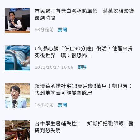
市民緊盯有無白海豚颱風假 蔣萬安曝影響
最劇時間
56分鐘前
要聞
6旬翁心臟「停止90分鐘」復活！他醒來揭
死後世界 嘆：很恐怖…
2022/10/17 10:55
即時
賴清德承諾社宅13萬戶變3萬戶！劉世芳：
找到地就蓋可能變空餘屋
15小時前
要聞
台中學生暑輔失控！ 折斷掃把戳師眼...醫
研判恐失明