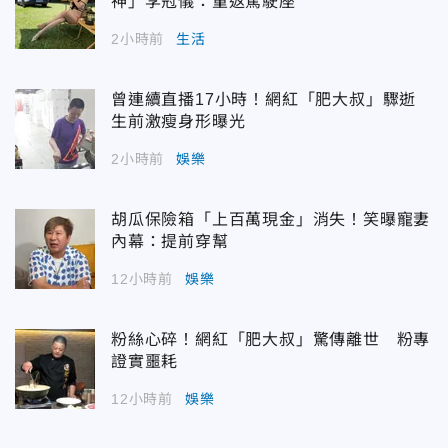
神」李冠儀：重返駕駛座
2小時前
生活
曾連續直播17小時！網紅「肥大叔」驟逝
生前激瘦身形曝光
2小時前
娛樂
胡瓜保險箱「上百萬現金」消失！笑曝寵妻
內幕：提前穿幫
12小時前
娛樂
粉絲心碎！網紅「肥大叔」驚傳離世 粉專
證實噩耗
12小時前
娛樂