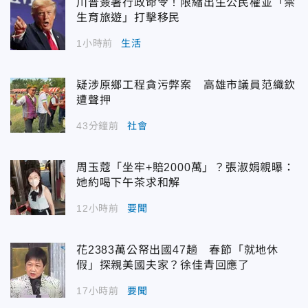
川普簽署行政命令！限縮出生公民權並「禁
生育旅遊」打擊移民
1小時前
生活
疑涉原鄉工程貪污弊案 高雄市議員范織欽
遭聲押
43分鐘前
社會
周玉蔻「坐牢+賠2000萬」？張淑娟親曝：
她約喝下午茶求和解
12小時前
要聞
花2383萬公帑出國47趟 春節「就地休
假」探親美國夫家？徐佳青回應了
17小時前
要聞