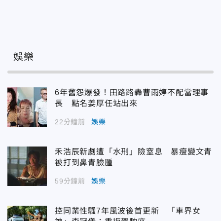
娛樂
6年舊怨爆發！田路路轟曹雨婷不配當理事
長 點名姜厚任站出來
22分鐘前
娛樂
禾浩辰新劇遭「水刑」險窒息 暴瘦變文青
被打到鼻青臉腫
59分鐘前
娛樂
控同業性騷7年風波後首更新 「車界女