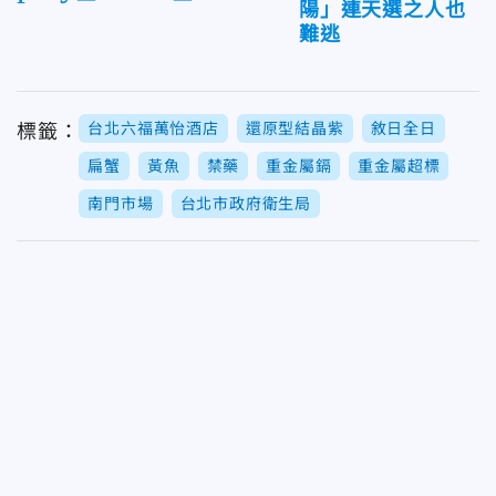
陽」連天選之人也
難逃
台北六福萬怡酒店
還原型結晶紫
敘日全日
標籤：
扁蟹
黃魚
禁藥
重金屬鎘
重金屬超標
南門市場
台北市政府衛生局