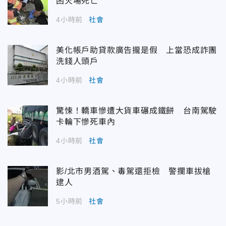
困火場死亡
4小時前
社會
美化帳戶助貸款廣告攏是假 上當恐成詐團
洗錢人頭戶
4小時前
社會
驚悚！轎車慘遭大貨車碾成鐵餅 台南駕駛
卡輪下慘死車內
4小時前
社會
影/北市男酒駕、毒駕還拒檢 警攔車拔槍
逮人
5小時前
社會