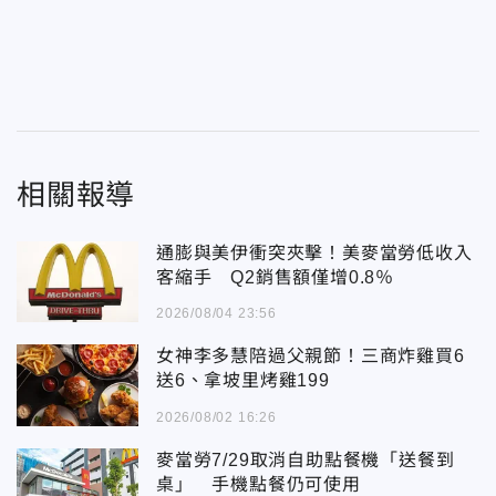
相關報導
通膨與美伊衝突夾擊！美麥當勞低收入
客縮手 Q2銷售額僅增0.8％
2026/08/04 23:56
女神李多慧陪過父親節！三商炸雞買6
送6、拿坡里烤雞199
2026/08/02 16:26
麥當勞7/29取消自助點餐機「送餐到
桌」 手機點餐仍可使用