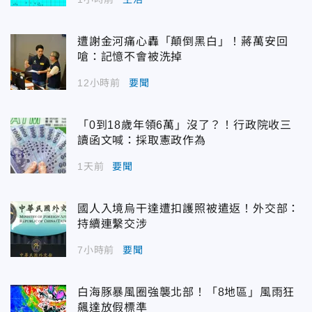
遭謝金河痛心轟「顛倒黑白」！蔣萬安回
嗆：記憶不會被洗掉
12小時前
要聞
「0到18歲年領6萬」沒了？！行政院收三
讀函文喊：採取憲政作為
1天前
要聞
國人入境烏干達遭扣護照被遣返！外交部：
持續連繫交涉
7小時前
要聞
白海豚暴風圈強襲北部！「8地區」風雨狂
飆達放假標準