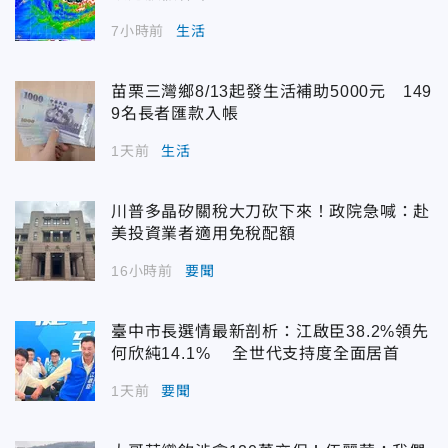
7小時前
生活
苗栗三灣鄉8/13起發生活補助5000元 149
9名長者匯款入帳
1天前
生活
川普多晶矽關稅大刀砍下來！政院急喊：赴
美投資業者適用免稅配額
16小時前
要聞
臺中市長選情最新剖析：江啟臣38.2%領先
何欣純14.1% 全世代支持度全面居首
1天前
要聞