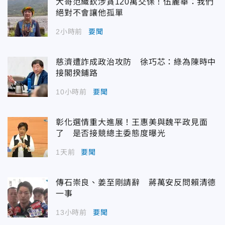
大哥范織欽涉貪120萬交保！伍麗華：我們
絕對不會讓他孤單
2小時前
要聞
慈濟遭詐成政治攻防 徐巧芯：綠為陳時中
接閣揆鋪路
10小時前
要聞
彰化選情重大進展！王惠美與魏平政見面
了 是否接競總主委態度曝光
1天前
要聞
傳石崇良、姜至剛請辭 蔣萬安反問賴清德
一事
13小時前
要聞