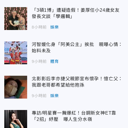
「3碩1博」遭疑造假！姜厚任小24歲女友
發長文談「學邏輯」
8小時前
娛樂
河智媛化身「阿美公主」挨批 親曝心情：
始料未及
9小時前
體育
北影影后李亦捷父親節宣布懷孕！憶亡父：
我跟老哥都希望給他抱孫
9小時前
娛樂
專訪/明星賽一舞爆紅！台鋼新女神ET靠
「2招」紓壓 曝人生分水嶺