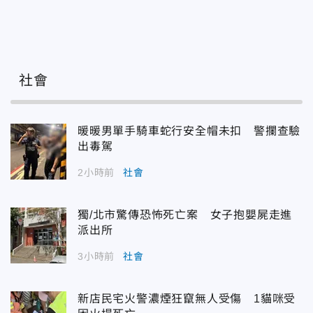
社會
暖暖男單手騎車蛇行安全帽未扣 警攔查驗
出毒駕
2小時前
社會
獨/北市驚傳恐怖死亡案 女子抱嬰屍走進
派出所
3小時前
社會
新店民宅火警濃煙狂竄無人受傷 1貓咪受