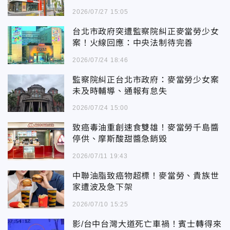
2026/07/27 15:05
台北市政府突遭監察院糾正麥當勞少女
案！火線回應：中央法制待完善
2026/07/24 18:46
監察院糾正台北市政府：麥當勞少女案
未及時輔導、通報有怠失
2026/07/24 15:00
致癌毒油重創速食雙雄！麥當勞千島醬
停供、摩斯酸甜醬急銷毀
2026/07/11 19:43
中聯油脂致癌物超標！麥當勞、貴族世
家遭波及急下架
2026/07/10 15:25
影/台中台灣大道死亡車禍！賓士轉得來