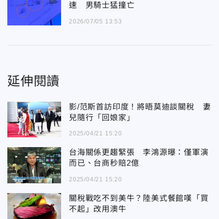
速 男騎士猛撞亡
2026/07/05 13:53
延伸閱讀
影/范斯首訪印度！將晤莫迪談關稅 妻
兒隨行「回娘家」
2025/04/21 15:20
台海關係更趨緊張 李鴻源曝：僅軍演
而已、台商秒賠2億
2025/04/21 15:20
關稅戰吃不到美牛？陸美式餐館嘆「買
不起」改用澳牛