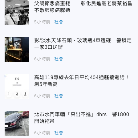
父親節悲痛噩耗！ 彰化民進黨老將蔡裕昌
不敵肺腺癌驟逝
5小時前
社會
影/淡水天降石頭、玻璃瓶4車遭砸 警鎖定
一家3口送辦
6小時前
社會
高雄119專線去年日平均404通騷擾電話！
創5年新高
6小時前
社會
北市水門車輛「只出不進」4hrs 警1800
開始拖吊
6小時前
社會