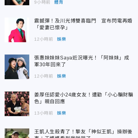
9小時前
體育
震撼彈！及川光博雙喜臨門 宣布閃電再婚
「愛妻已懷孕」
12小時前
娛樂
張惠妹妹妹Saya近況曝光！「阿妹妹」成
軍30年回來了
12小時前
娛樂
姜厚任認愛小24歲女友！遭勸「小心騙財騙
色」親自回應
13小時前
娛樂
王凱人生殺青了！摯友「神似王凱」操辦後