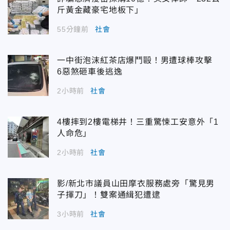
斤黃金藏豪宅地板下」
55分鐘前
社會
一中街泡沫紅茶店爆鬥毆！男遭球棒攻擊
6惡煞砸車後逃逸
2小時前
社會
4樓摔到2樓電梯井！三重驚悚工安意外「1
人命危」
2小時前
社會
影/新北市議員山田摩衣服務處旁「驚見男
子揮刀」！雙案通緝犯遭逮
3小時前
社會