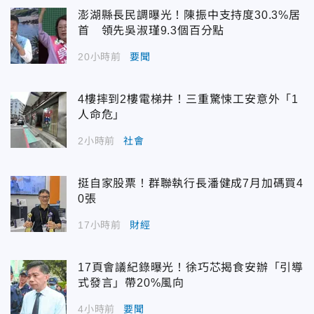
澎湖縣長民調曝光！陳振中支持度30.3%居
首 領先吳淑瑾9.3個百分點
20小時前
要聞
4樓摔到2樓電梯井！三重驚悚工安意外「1
人命危」
2小時前
社會
挺自家股票！群聯執行長潘健成7月加碼買4
0張
17小時前
財經
17頁會議紀錄曝光！徐巧芯揭食安辦「引導
式發言」帶20%風向
4小時前
要聞