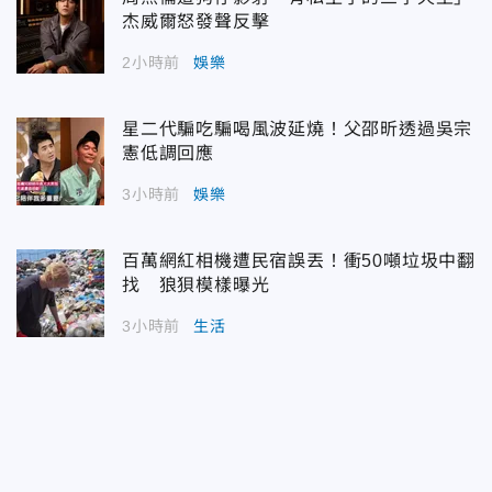
杰威爾怒發聲反擊
2小時前
娛樂
星二代騙吃騙喝風波延燒！父邵昕透過吳宗
憲低調回應
3小時前
娛樂
百萬網紅相機遭民宿誤丟！衝50噸垃圾中翻
找 狼狽模樣曝光
3小時前
生活