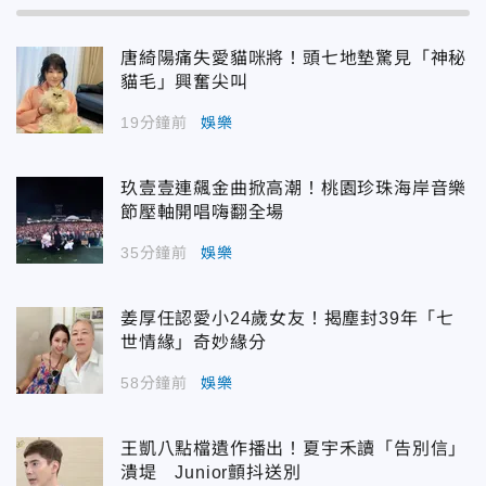
唐綺陽痛失愛貓咪將！頭七地墊驚見「神秘
貓毛」興奮尖叫
19分鐘前
娛樂
玖壹壹連飆金曲掀高潮！桃園珍珠海岸音樂
節壓軸開唱嗨翻全場
35分鐘前
娛樂
姜厚任認愛小24歲女友！揭塵封39年「七
世情緣」奇妙緣分
58分鐘前
娛樂
王凱八點檔遺作播出！夏宇禾讀「告別信」
潰堤 Junior顫抖送別