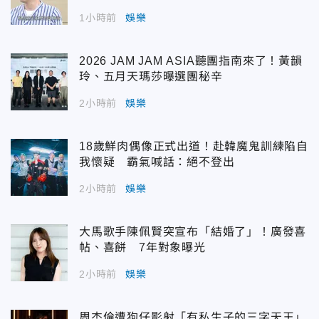
1小時前
娛樂
2026 JAM JAM ASIA聽團指南來了！黃韻
玲、五月天瑪莎曝選團秘辛
2小時前
娛樂
18歲鮮肉偶像正式出道！赴韓魔鬼訓練陷自
我懷疑 霸氣喊話：絕不登出
2小時前
娛樂
大馬歌手陳佩賢突宣布「結婚了」！廣發喜
帖、喜餅 7年對象曝光
2小時前
娛樂
周杰倫遭狗仔影射「有私生子的三字天王」