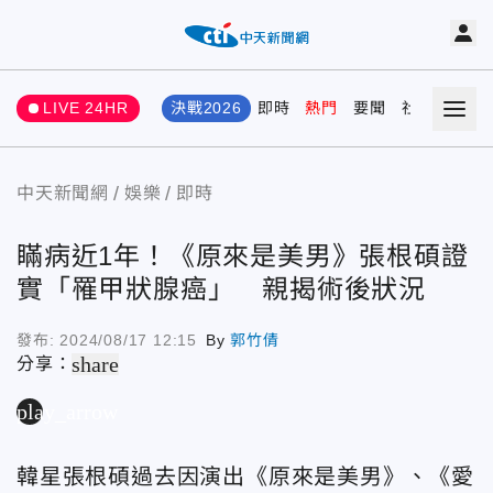
LIVE 24HR
決戰2026
即時
熱門
要聞
社會
娛樂
中天新聞網
娛樂
即時
瞞病近1年！《原來是美男》張根碩證
實「罹甲狀腺癌」 親揭術後狀況
發布:
2024/08/17 12:15
By
郭竹倩
share
分享：
play_arrow
韓星張根碩過去因演出《原來是美男》、《愛