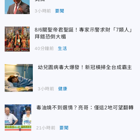
3小時前
要聞
8/6關聖帝君聖誕！專家示警求財「7類人」
拜錯恐倒大楣
40分鐘前
生活
幼兒園病毒大爆發！新冠橫掃全台成霸主
3小時前
健康
毒油燒不到選情？亮哥：僅這2地可望翻轉
21小時前
要聞