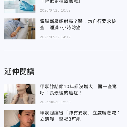
「降低多種癌風險」
2026/07/25 10:59
電腦斷層輻射高？醫：勿自行要求檢
查 睡滿7小時防癌
2026/07/22 14:12
延伸閱讀
甲狀腺結節10年都沒增大 醫一查驚
呼：長最慢的癌症！
2026/06/30 15:23
甲狀腺癌後「肺有異狀」立威廉悲喊：
立遺囑 醫揭3可能