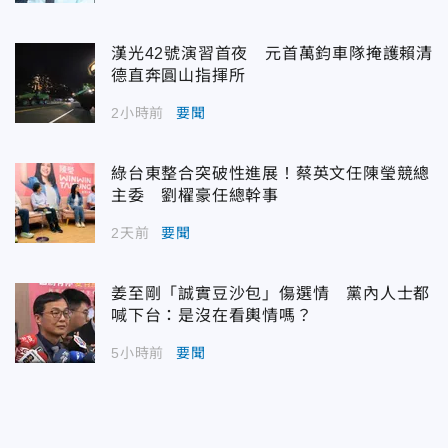
漢光42號演習首夜 元首萬鈞車隊掩護賴清
德直奔圓山指揮所
2小時前
要聞
綠台東整合突破性進展！蔡英文任陳瑩競總
主委 劉櫂豪任總幹事
2天前
要聞
姜至剛「誠實豆沙包」傷選情 黨內人士都
喊下台：是沒在看輿情嗎？
5小時前
要聞