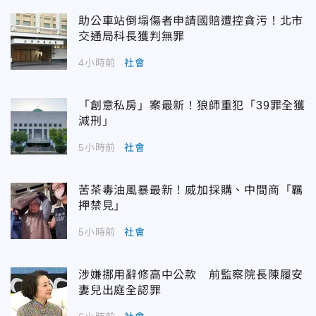
助公車站倒塌傷者申請國賠遭控貪污！北市
交通局科長獲判無罪
4小時前
社會
「創意私房」案最新！狼師重犯「39罪全獲
減刑」
5小時前
社會
苦茶毒油風暴最新！威加採購、中間商「羈
押禁見」
5小時前
社會
涉嫌挪用辭修高中公款 前監察院長陳履安
妻兒出庭全認罪