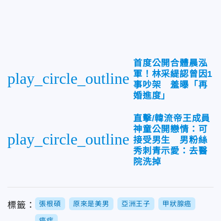
首度公開合體晨泓
軍！林采緹認曾因1
play_circle_outline
事吵架 羞曝「再
婚進度」
直擊/韓流帝王成員
神童公開戀情：可
play_circle_outline
接受男生 男粉絲
秀刺青示愛：去醫
院洗掉
張根碩
原來是美男
亞洲王子
甲狀腺癌
標籤：
癌症