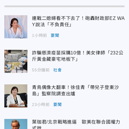
連戰二媳婦看不下去了！砲轟財政部EZ WA
Y說法「不負責任」
1小時前
要聞
詐騙慈濟疫苗採購10億！美女律師「232公
斤黃金藏豪宅地板下」
55分鐘前
社會
青鳥偶像大翻車！徐佳青「帶兒子登東沙
島」監察院調查出爐
23小時前
要聞
葉珈君/北京戰略進逼 歐美在聯合國權力
式微