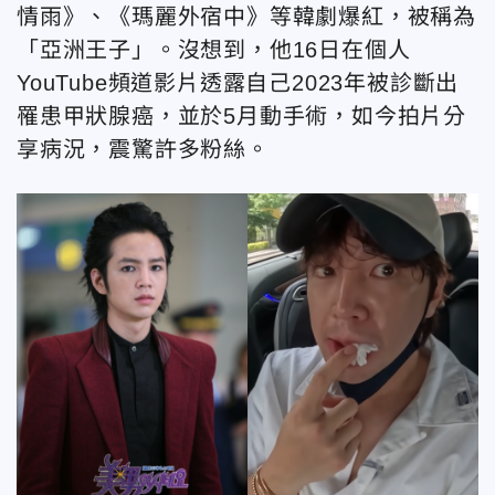
情雨》、《瑪麗外宿中》等韓劇爆紅，被稱為
「亞洲王子」。沒想到，他16日在個人
YouTube頻道影片透露自己2023年被診斷出
罹患甲狀腺癌，並於5月動手術，如今拍片分
享病況，震驚許多粉絲。