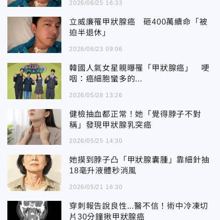
2026/06/25 16:33
立威廉罹甲狀腺癌 砸400萬續命「被
迫半退休」
2026/06/23 09:06
韓國人氣女星親曝罹「甲狀腺癌」 哽
咽：癌細胞蠻多的...
2026/05/28 13:26
健檢抽血都正常！她「覺得脖子不對
稱」發現甲狀腺乳突癌
2026/05/25 14:30
她摸到脖子凸「甲狀腺囊腫」靠細針抽
18毫升液體秒消風
2026/05/21 16:30
穿刺報告說良性...醫不信！術中冷凍切
片30分鐘揪甲狀腺癌