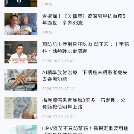
1天前
震撼彈！《Ｘ檔案》資深男星抗血癌5
年過世 享壽83歲
2天前
預防肌少症別只狂吃肉 邱正宏：十字花
科、菇類護肌更關鍵
2026/08/03 15:48
AI精準放射治療 下咽癌末期患者免失
去吞嚥功能
2026/07/30 17:19
攝護腺癌患者暴增3倍多 石崇良：公
費篩檢估明年上路
2026/07/30 16:32
HPV疫苗不只防菜花！醫揭更重要用途