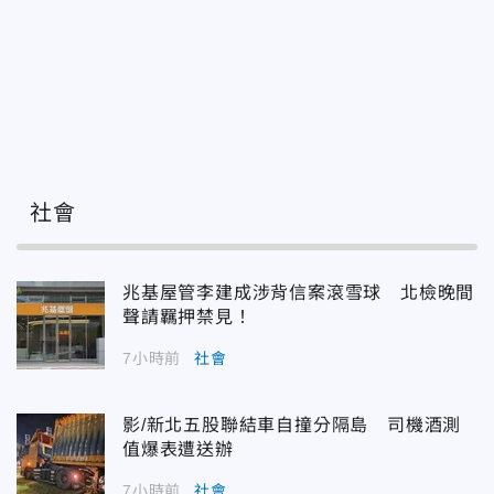
社會
兆基屋管李建成涉背信案滾雪球 北檢晚間
聲請羈押禁見！
7小時前
社會
影/新北五股聯結車自撞分隔島 司機酒測
值爆表遭送辦
7小時前
社會