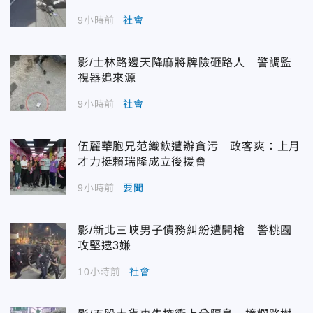
9小時前
社會
影/士林路邊天降麻將牌險砸路人 警調監
視器追來源
9小時前
社會
伍麗華胞兄范織欽遭辦貪污 政客爽：上月
才力挺賴瑞隆成立後援會
9小時前
要聞
影/新北三峽男子債務糾紛遭開槍 警桃園
攻堅逮3嫌
10小時前
社會