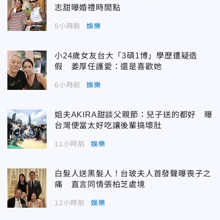
志甜曝婚禮時間點
5小時前
娛樂
小24歲女友台大「3碩1博」學歷遭疑造
假 姜厚任護愛：還是喜歡她
6小時前
娛樂
姐夫AKIRA甜談父親節：兒子送的都好 曝
台灣便當太好吃讓後輩搞壞肚
11小時前
娛樂
白髮人送黑髮人！台玻夫人首發聲曝喪子之
痛 直言同情張柏芝處境
12小時前
娛樂