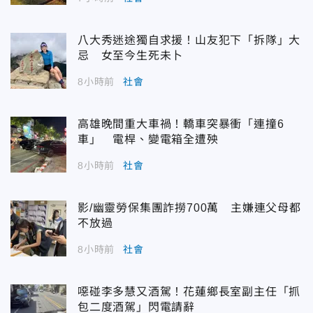
八大秀迷途獨自求援！山友犯下「拆隊」大
忌 女至今生死未卜
8小時前
社會
高雄晚間重大車禍！轎車突暴衝「連撞6
車」 電桿、變電箱全遭殃
8小時前
社會
影/幽靈勞保集團詐撈700萬 主嫌連父母都
不放過
8小時前
社會
噁碰李多慧又酒駕！花蓮鄉長室副主任「抓
包二度酒駕」閃電請辭