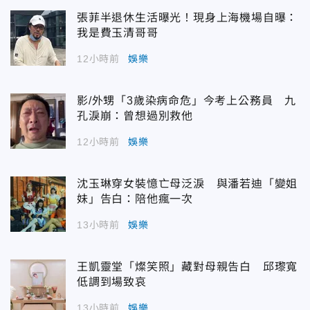
張菲半退休生活曝光！現身上海機場自曝：
我是費玉清哥哥
12小時前
娛樂
影/外甥「3歲染病命危」今考上公務員 九
孔淚崩：曾想過別救他
12小時前
娛樂
沈玉琳穿女裝憶亡母泛淚 與潘若迪「變姐
妹」告白：陪他瘋一次
13小時前
娛樂
王凱靈堂「燦笑照」藏對母親告白 邱瓈寬
低調到場致哀
13小時前
娛樂