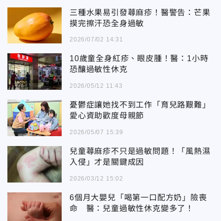
三種水果易引發蕁麻疹！醫警告：芒果
摸完擦汗恐全身過敏
2026/07/02 14:31
10歲童全身紅疹、眼皮腫！醫：1小時
恐釀過敏性休克
2026/05/12 11:43
憂鬱症讓她找不到工作「育兒路艱難」
愛心資助歡度母親節
2026/05/07 15:39
兒童蕁麻疹不只是過敏問題！「風熱濕
入侵」才是關鍵成因
2026/03/12 15:02
6個月大嬰兒「喝第一口配方奶」險喪
命 醫：兒童過敏性休克變多了！