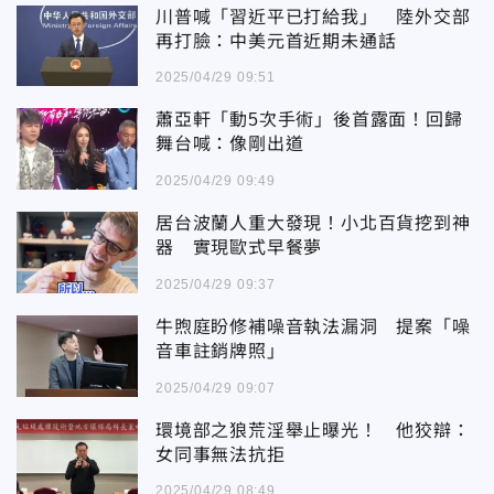
川普喊「習近平已打給我」 陸外交部
再打臉：中美元首近期未通話
2025/04/29 09:51
蕭亞軒「動5次手術」後首露面！回歸
舞台喊：像剛出道
2025/04/29 09:49
居台波蘭人重大發現！小北百貨挖到神
器 實現歐式早餐夢
2025/04/29 09:37
牛煦庭盼修補噪音執法漏洞 提案「噪
音車註銷牌照」
2025/04/29 09:07
環境部之狼荒淫舉止曝光！ 他狡辯：
女同事無法抗拒
2025/04/29 08:49