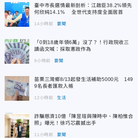
臺中市長選情最新剖析：江啟臣38.2%領先
何欣純14.1% 全世代支持度全面居首
14小時前
要聞
「0到18歲年領6萬」沒了？！行政院收三
讀函文喊：採取憲政作為
9小時前
要聞
苗栗三灣鄉8/13起發生活補助5000元 149
9名長者匯款入帳
12小時前
生活
詐騙慈濟10億「陳昱瑄與陳時中、陳柏惟合
照」曝光！徐巧芯震撼出手
11小時前
要聞