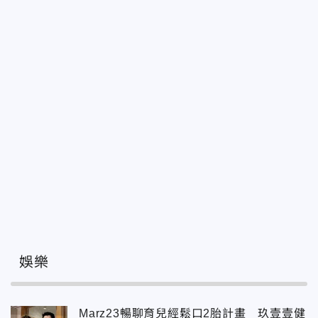
娛樂
Marz23暢聊育兒經鬆口2胎計畫 玖壹壹健