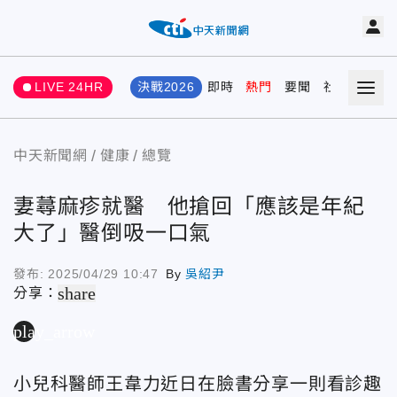
LIVE 24HR
決戰2026
即時
熱門
要聞
社會
娛樂
中天新聞網
健康
總覽
妻蕁麻疹就醫 他搶回「應該是年紀
大了」醫倒吸一口氣
發布:
2025/04/29 10:47
By
吳紹尹
share
分享：
play_arrow
小兒科醫師王韋力近日在臉書分享一則看診趣