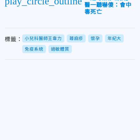
play_circle_outline
醫一聽嚇傻：會中
毒死亡
小兒科醫師王韋力
蕁麻疹
懷孕
年紀大
標籤：
免疫系統
過敏體質