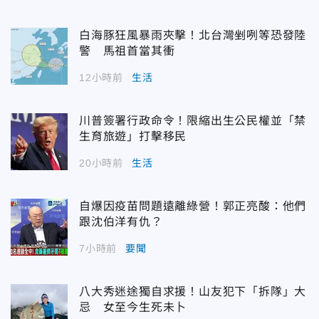
白海豚狂風暴雨夾擊！北台灣剉咧等恐發陸
警 馬祖首當其衝
12小時前
生活
川普簽署行政命令！限縮出生公民權並「禁
生育旅遊」打擊移民
20小時前
生活
自爆因疫苗問題遠離綠營！郭正亮酸：他們
跟沈伯洋有仇？
7小時前
要聞
八大秀迷途獨自求援！山友犯下「拆隊」大
忌 女至今生死未卜