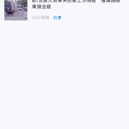
影/五股大貨車失控衝上分隔島 撞爛路樹
車頭全毀
10小時前
社會