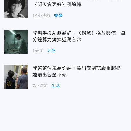
〈明天會更好〉引追憶
14小時前
娛樂
陸男手搓AI劇暴紅！《歸墟》播放破億 每
分鐘算力燒掉近萬台幣
1天前
大陸
陸苦茶油風暴炸裂！驗出苯駢芘嚴重超標
連環出包全下架
7小時前
生活