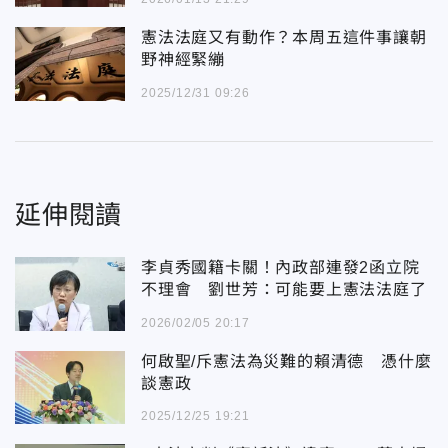
憲法法庭又有動作？本周五這件事讓朝
野神經緊繃
2025/12/31 09:26
延伸閱讀
李貞秀國籍卡關！內政部連發2函立院
不理會 劉世芳：可能要上憲法法庭了
2026/02/05 20:17
何啟聖/斥憲法為災難的賴清德 憑什麼
談憲政
2025/12/25 19:21