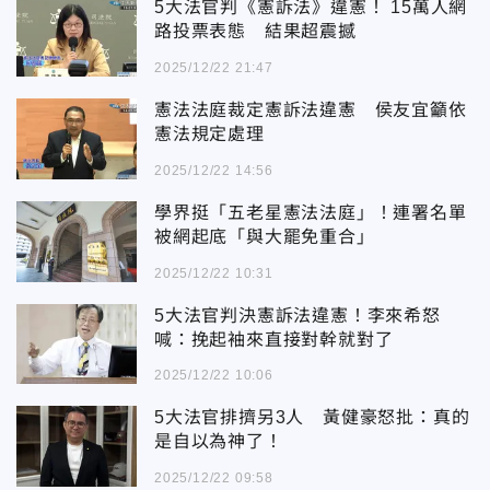
5大法官判《憲訴法》違憲！ 15萬人網
路投票表態 結果超震撼
2025/12/22 21:47
憲法法庭裁定憲訴法違憲 侯友宜籲依
憲法規定處理
2025/12/22 14:56
學界挺「五老星憲法法庭」！連署名單
被網起底「與大罷免重合」
2025/12/22 10:31
5大法官判決憲訴法違憲！李來希怒
喊：挽起袖來直接對幹就對了
2025/12/22 10:06
5大法官排擠另3人 黃健豪怒批：真的
是自以為神了！
2025/12/22 09:58