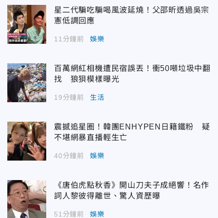
星二代騙吃騙喝風波延燒！父邵昕透過吳宗
憲低調回應
11分鐘前
娛樂
百萬網紅相機遭民宿誤丟！衝50噸垃圾中翻
找 狼狽模樣曝光
19分鐘前
生活
震撼追星圈！韓團ENHYPEN日籍鐵粉 疑
不堪網暴直播輕生亡
40分鐘前
娛樂
《唐伯虎點秋香》開山刀夫子成絕響！名作
詞人黎彼得離世、驚人資歷曝
51分鐘前
娛樂