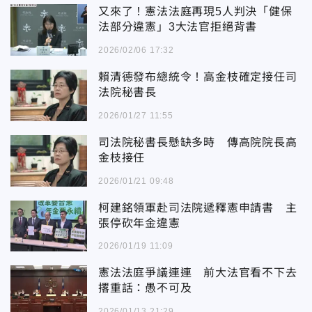
又來了！憲法法庭再現5人判決「健保
法部分違憲」3大法官拒絕背書
2026/02/06 17:32
賴清德發布總統令！高金枝確定接任司
法院秘書長
2026/01/27 11:55
司法院秘書長懸缺多時 傳高院院長高
金枝接任
2026/01/21 09:48
柯建銘領軍赴司法院遞釋憲申請書 主
張停砍年金違憲
2026/01/19 11:09
憲法法庭爭議連連 前大法官看不下去
撂重話：愚不可及
2026/01/13 21:29