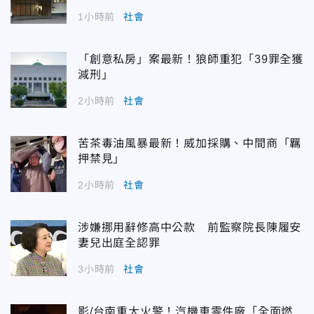
1小時前
社會
「創意私房」案最新！狼師重犯「39罪全獲
減刑」
2小時前
社會
苦茶毒油風暴最新！威加採購、中間商「羈
押禁見」
2小時前
社會
涉嫌挪用辭修高中公款 前監察院長陳履安
妻兒出庭全認罪
3小時前
社會
影/台南重大火警！汽機車零件廠「全面燃