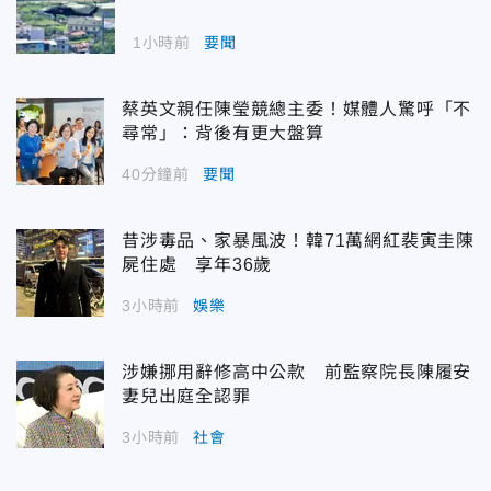
1小時前
要聞
蔡英文親任陳瑩競總主委！媒體人驚呼「不
尋常」：背後有更大盤算
40分鐘前
要聞
昔涉毒品、家暴風波！韓71萬網紅裴寅圭陳
屍住處 享年36歲
3小時前
娛樂
涉嫌挪用辭修高中公款 前監察院長陳履安
妻兒出庭全認罪
3小時前
社會