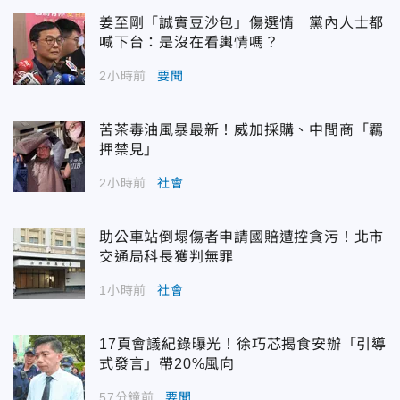
姜至剛「誠實豆沙包」傷選情 黨內人士都
喊下台：是沒在看輿情嗎？
2小時前
要聞
苦茶毒油風暴最新！威加採購、中間商「羈
押禁見」
2小時前
社會
助公車站倒塌傷者申請國賠遭控貪污！北市
交通局科長獲判無罪
1小時前
社會
17頁會議紀錄曝光！徐巧芯揭食安辦「引導
式發言」帶20%風向
57分鐘前
要聞