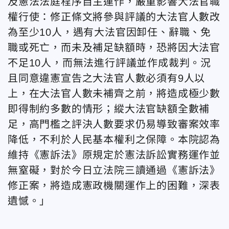
及憲法法庭程序自主運作，嚴重影響大法官職
權行使：修正條文將參與評議的大法官人數改
為至少10人，遇有大法官因卸任、辭職、免
職或死亡，而未及補足缺額時，恐將因大法官
不足10人，而無法進行評議並作成裁判。況
且同意違憲宣告之大法官人數必須有9人以
上，在大法官人數未補齊之前，將造成極少數
即得制約多數的情形；縱大法官缺額全數補
足，高門檻之評決人數要求仍易導致審案效率
降低，不利於人民基本權利之保障。本院認為
維持《憲訴法》原規定於憲法訴訟實務運作並
無窒礙，對於今日立法院三讀通過《憲訴法》
修正案，將造成憲政機關運作上的困難，深表
遺憾。」