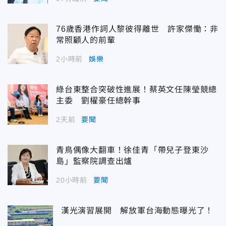
76歲香港作詞人黎彼得離世 許家傑慟：非
常照顧人的前輩
2小時前
娛樂
綠台東整合突破性進展！蔡英文任陳瑩競總
主委 劉櫂豪任總幹事
2天前
要聞
青鳥偶像大翻車！徐佳青「帶兒子登東沙
島」監察院調查出爐
20小時前
要聞
漢光演習展開 解放軍台海動態曝光了！