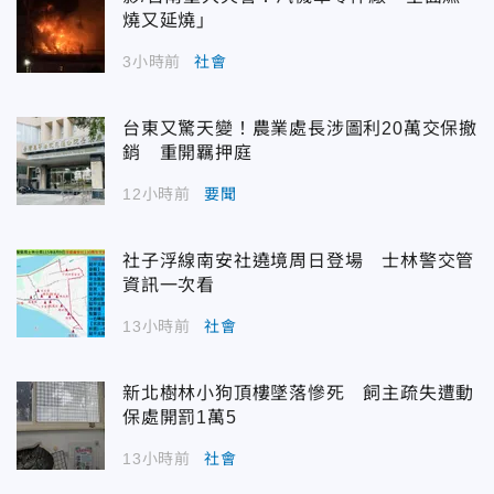
燒又延燒」
3小時前
社會
台東又驚天變！農業處長涉圖利20萬交保撤
銷 重開羈押庭
12小時前
要聞
社子浮線南安社遶境周日登場 士林警交管
資訊一次看
13小時前
社會
新北樹林小狗頂樓墜落慘死 飼主疏失遭動
保處開罰1萬5
13小時前
社會