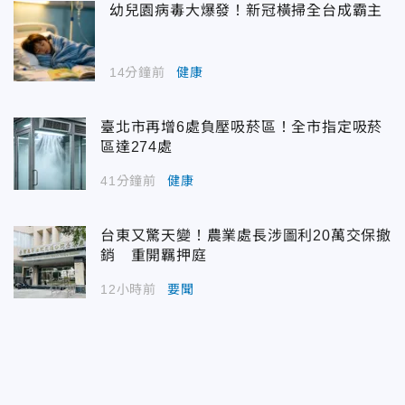
幼兒園病毒大爆發！新冠橫掃全台成霸主
14分鐘前
健康
臺北市再增6處負壓吸菸區！全市指定吸菸
區達274處
41分鐘前
健康
台東又驚天變！農業處長涉圖利20萬交保撤
銷 重開羈押庭
12小時前
要聞