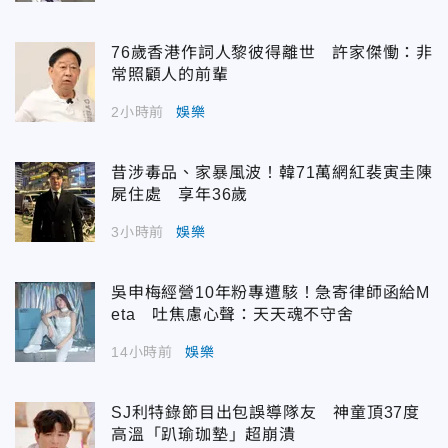
76歲香港作詞人黎彼得離世 許家傑慟：非
常照顧人的前輩
2小時前
娛樂
昔涉毒品、家暴風波！韓71萬網紅裴寅圭陳
屍住處 享年36歲
3小時前
娛樂
吳申梅經營10年粉專遭駭！急寄律師函給M
eta 吐焦慮心聲：天天魂不守舍
14小時前
娛樂
SJ利特錄節目出包誤導隊友 神童頂37度
高溫「趴瑜珈墊」超崩潰