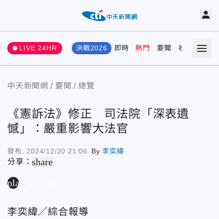
LIVE 24HR
決戰2026
即時
熱門
要聞
社會
娛樂
中天新聞網
要聞
總覽
《憲訴法》修正 司法院「深表遺
憾」：嚴重影響大法官
發布:
2024/12/20 21:06
By
李奕緯
share
分享：
play_arrow
李奕緯／綜合報導