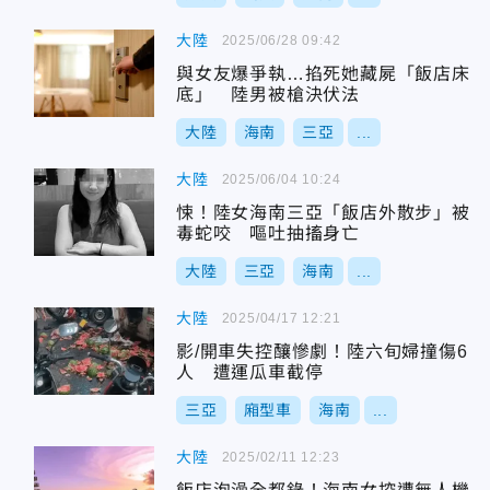
大陸
2025/06/28 09:42
與女友爆爭執…掐死她藏屍「飯店床
底」 陸男被槍決伏法
大陸
海南
三亞
...
大陸
2025/06/04 10:24
悚！陸女海南三亞「飯店外散步」被
毒蛇咬 嘔吐抽搐身亡
大陸
三亞
海南
...
大陸
2025/04/17 12:21
影/開車失控釀慘劇！陸六旬婦撞傷6
人 遭運瓜車截停
三亞
廂型車
海南
...
大陸
2025/02/11 12:23