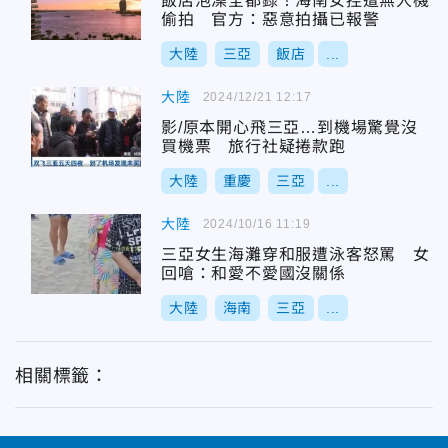
飯店泡澡全都錄！海南女控遭無人機
偷拍 官方：惡意拍攝已報警
大陸
三亞
飯店
...
大陸
2024/12/21 12:17
影/原本開心飛三亞…到機場驚覺沒
買機票 旅行社疑捲款跑
大陸
重慶
三亞
...
大陸
2024/10/16 11:19
三亞女生海灘穿和服遭泳客怒罵 女
回嗆：和愛不愛國沒關係
大陸
海南
三亞
...
相關標籤：