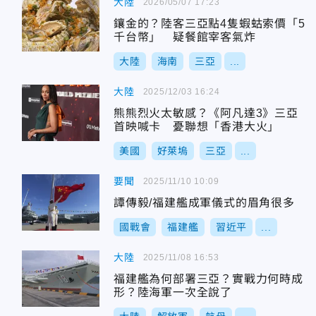
大陸
2026/05/07 17:23
鑲金的？陸客三亞點4隻蝦蛄索價「5
千台幣」 疑餐館宰客氣炸
大陸
海南
三亞
...
大陸
2025/12/03 16:24
熊熊烈火太敏感？《阿凡達3》三亞
首映喊卡 憂聯想「香港大火」
美國
好萊塢
三亞
...
要聞
2025/11/10 10:09
譚傳毅/福建艦成軍儀式的眉角很多
國戰會
福建艦
習近平
...
大陸
2025/11/08 16:53
福建艦為何部署三亞？實戰力何時成
形？陸海軍一次全說了