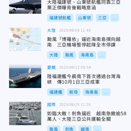
大陸福建號、山東號航艦同靠三亞
栗正傑曝背後戰略意涵
福建號航艦
山東號
三亞
...
大陸
2025/09/28 11:48
颱風「博羅依」逼近海南島撲向越
南 三亞機場暫停起降全市停課
大陸
颱風
海南島
...
要聞
2025/09/12 09:59
陸福建艦今晨南下首次通過台灣海
峽 傳10月1日三亞成軍
福建艦
航母
海南島
...
國際
2025/08/25 11:26
如臨大敵！劍魚逼近 越南急撤逾58
萬人、大陸三亞公共運輸全關
颱風
劍魚
越南
...