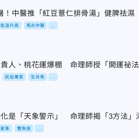
暑！中醫推「紅豆薏仁排骨湯」健脾祛濕
氣溫升高
馬光中醫
...
肖貴人、桃花運爆棚 命理師授「開運祕
民俗專家
生肖馬
...
變化是「天象警示」 命理師揭「3方法」
星象
雙魚座
...