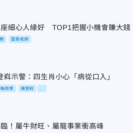
3星座細心人緣好 TOP1把握小機會賺大錢
勢
雲蔚老師
楊登嵙示警：四生肖小心「病從口入」
梅雨季
楊登嵙
...
降臨！屬牛財旺、屬龍事業衝高峰