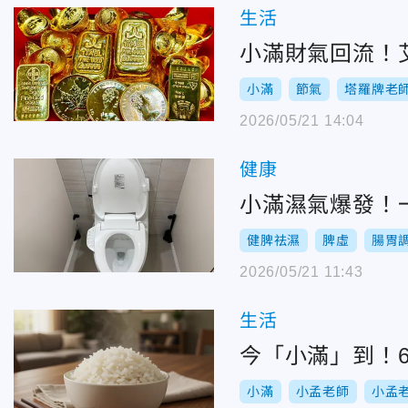
生活
小滿財氣回流！
小滿
節氣
塔羅牌老
2026/05/21 14:04
健康
小滿濕氣爆發！
健脾祛濕
脾虛
腸胃
2026/05/21 11:43
生活
今「小滿」到！
小滿
小孟老師
小孟