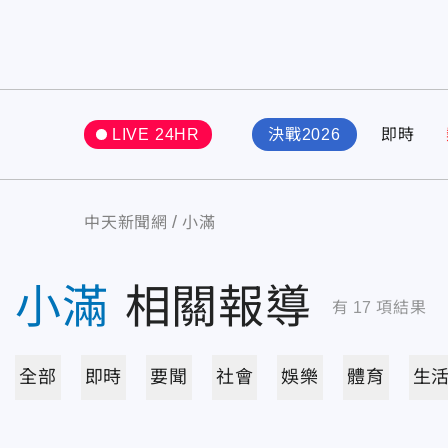
LIVE 24HR
決戰2026
即時
中天新聞網
小滿
小滿
相關報導
有
17
項結果
全部
即時
要聞
社會
娛樂
體育
生