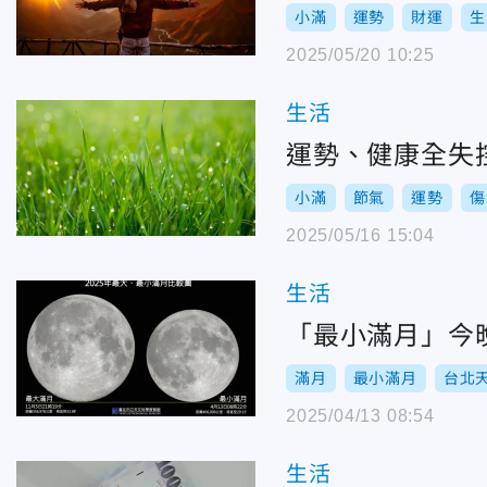
小滿
運勢
財運
生
2025/05/20 10:25
生活
運勢、健康全失
小滿
節氣
運勢
傷
2025/05/16 15:04
生活
「最小滿月」今
滿月
最小滿月
台北
2025/04/13 08:54
生活