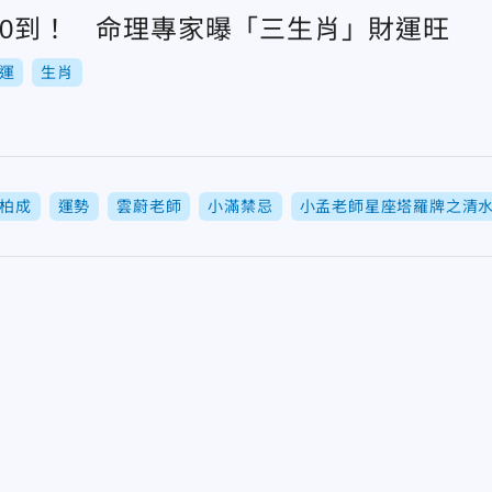
20到！ 命理專家曝「三生肖」財運旺
運
生肖
柏成
運勢
雲蔚老師
小滿禁忌
小孟老師星座塔羅牌之清