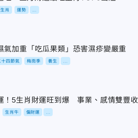
生肖
運勢
...
濕氣加重「吃瓜果類」恐害濕疹變嚴重
二十四節氣
梅雨季
養生
...
運！5生肖財運旺到爆 事業、感情雙豐
生肖牛
偏財運
...