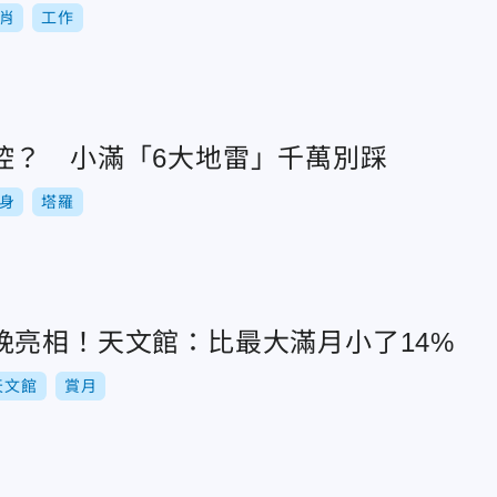
肖
工作
控？ 小滿「6大地雷」千萬別踩
身
塔羅
晚亮相！天文館：比最大滿月小了14%
天文館
賞月