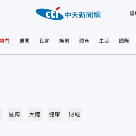
星
熱門
要聞
社會
娛樂
體育
生活
國際
活
國際
大陸
健康
財經