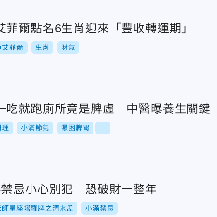
艾菲爾點名6生肖迎來「豐收轉運期」
師艾菲爾
生肖
財氣
一吃就跑廁所竟是脾虛 中醫曝養生關鍵
調理
小滿節氣
濕困脾胃
...
6禁忌小心別犯 恐破財一整年
老師星座塔羅牌之清水孟
小滿禁忌