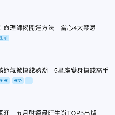
到！命理師揭開運方法 當心4大禁忌
生肖
小滿節氣掀搞錢熱潮 5星座變身搞錢高手
財運
運勢
...
財運旺 五月財運最旺生肖TOP5出爐