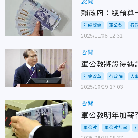
要聞
賴政府：總預算
年終獎金
軍公教
行
2025/11/08 12:31
要聞
軍公教將設待遇
年金改革
行政院
人
2025/10/29 17:03
要聞
軍公教明年加薪
軍公教
軍公教加薪