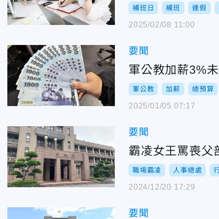
補班日
補班
連假
2025/02/08 11:00
要聞
軍公教加薪3%
軍公教
加薪
總預算
2025/01/05 07:17
要聞
霸凌女王罵喪父
職場霸凌
人事總處
2024/12/20 17:29
要聞