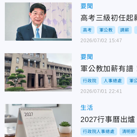
要聞
高考三級初任起
高考
軍公教
調薪
2026/07/02 15:47
要聞
軍公教加薪有譜
行政院
人事總處
軍
2026/07/01 22:41
生活
2027行事曆出
行政院人事總處
清明節