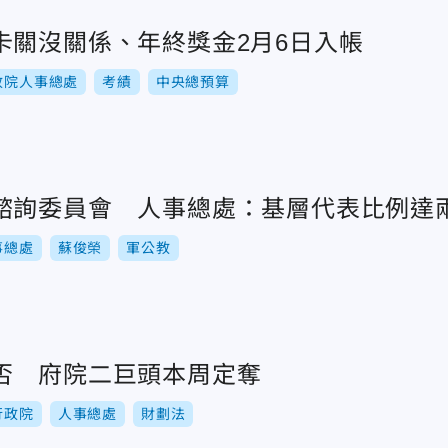
卡關沒關係、年終獎金2月6日入帳
政院人事總處
考績
中央總預算
諮詢委員會 人事總處：基層代表比例達
事總處
蘇俊榮
軍公教
否 府院二巨頭本周定奪
行政院
人事總處
財劃法