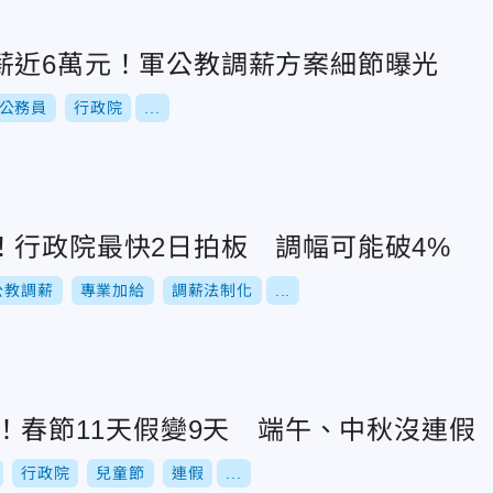
薪近6萬元！軍公教調薪方案細節曝光
公務員
行政院
...
！行政院最快2日拍板 調幅可能破4%
公教調薪
專業加給
調薪法制化
...
爐！春節11天假變9天 端午、中秋沒連假
行政院
兒童節
連假
...