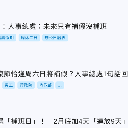
了！人事總處：未來只有補假沒補班
連續假期
周休二日
辦公日曆表
復節恰逢周六日將補假？人事總處1句話
勞工
行政院
內政部
...
遇「補班日」！ 2月底加4天「連放9天