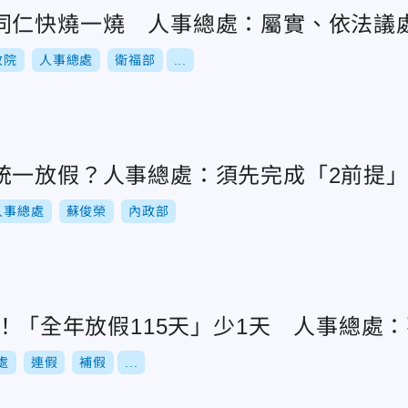
同仁快燒一燒 人事總處：屬實、依法議
政院
人事總處
衛福部
...
統一放假？人事總處：須先完成「2前提
人事總處
蘇俊榮
內政部
爐！「全年放假115天」少1天 人事總處
處
連假
補假
...