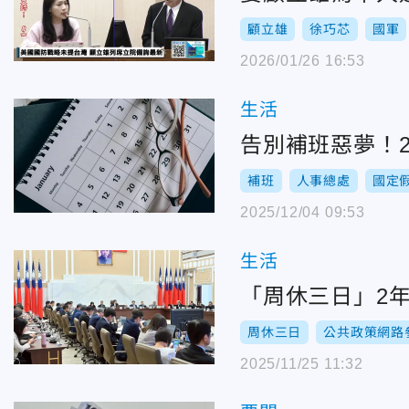
顧立雄
徐巧芯
國軍
2026/01/26 16:53
生活
告別補班惡夢！2
補班
人事總處
國定
2025/12/04 09:53
生活
「周休三日」2
周休三日
公共政策網路
2025/11/25 11:32