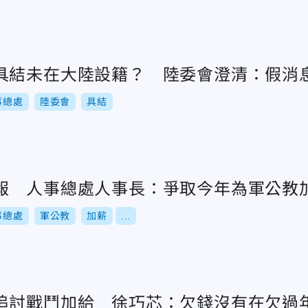
具結未在大陸設籍？ 陸委會澄清：假消
事總處
陸委會
具結
報 人事總處人事長：爭取今年為軍公教
事總處
軍公教
加薪
...
追討戰鬥加給 徐巧芯：欠錢沒有在欠過