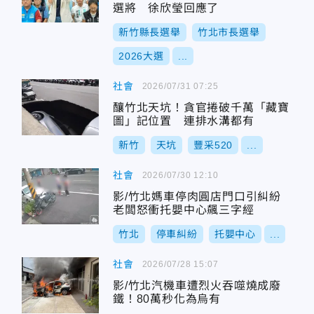
選將 徐欣瑩回應了
新竹縣長選舉
竹北市長選舉
2026大選
...
社會
2026/07/31 07:25
釀竹北天坑！貪官捲破千萬「藏寶
圖」記位置 連排水溝都有
新竹
天坑
豐采520
...
社會
2026/07/30 12:10
影/竹北媽車停肉圓店門口引糾紛
老闆怒衝托嬰中心飆三字經
竹北
停車糾紛
托嬰中心
...
社會
2026/07/28 15:07
影/竹北汽機車遭烈火吞噬燒成廢
鐵！80萬秒化為烏有