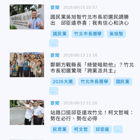
要聞
2026/06/15 20:57
國民黨吳旭智竹北市長初選民調勝
出 邱臣遠恭喜：我有信心和決心
國民黨
竹北市長選舉
吳旭智
...
要聞
2026/06/13 13:18
鄭朝方戰縣長「綠營暗助他」？竹北
市長初選驚現「跨黨派共主」
2026大選
竹北市長選舉
國民黨
...
要聞
2026/06/12 21:20
站路口挺邱臣遠攻竹北！柯文哲喊：
勢在必行、勢在必得
民眾黨
柯文哲
邱臣遠
...