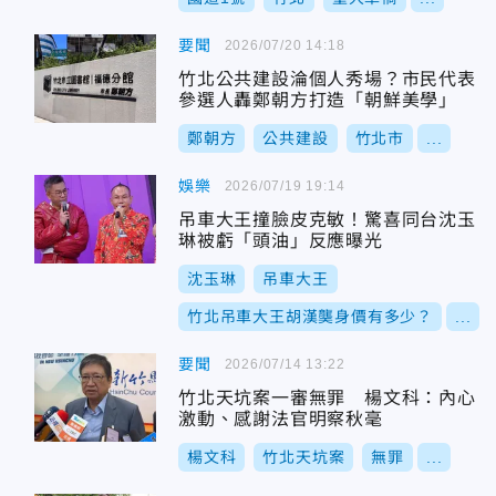
要聞
2026/07/20 14:18
竹北公共建設淪個人秀場？市民代表
參選人轟鄭朝方打造「朝鮮美學」
鄭朝方
公共建設
竹北市
...
娛樂
2026/07/19 19:14
吊車大王撞臉皮克敏！驚喜同台沈玉
琳被虧「頭油」反應曝光
沈玉琳
吊車大王
竹北吊車大王胡漢龑身價有多少？
...
要聞
2026/07/14 13:22
竹北天坑案一審無罪 楊文科：內心
激動、感謝法官明察秋毫
楊文科
竹北天坑案
無罪
...