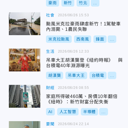
豪雨
新竹
竹北
...
社會
2026/06/26 15:53
颱風米克拉豪雨肆虐新竹！1駕駛車
內溺斃、1農民失聯
米克拉颱風
西南風
鋒面
...
生活
2026/06/26 12:33
吊車大王胡漢龑登《紐約時報》 與
台積電40年淵源曝光
胡漢龑
吊車大王
台積電
...
財經
2026/06/26 08:55
家庭所得破460萬、房價10年翻倍
《紐時》：新竹財富分配失衡
AI
人工智慧
半導體
...
要聞
2026/06/24 22:14