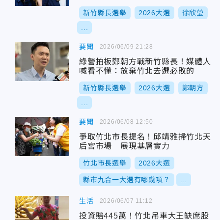
新竹縣長選舉
2026大選
徐欣瑩
...
要聞
2026/06/09 21:28
綠營拍板鄭朝方戰新竹縣長！媒體人
喊看不懂：放棄竹北去選必敗的
新竹縣長選舉
2026大選
鄭朝方
...
要聞
2026/06/08 12:50
爭取竹北市長提名！邱靖雅掃竹北天
后宮市場 展現基層實力
竹北市長選舉
2026大選
縣市九合一大選有哪幾項？
...
生活
2026/06/07 11:12
投資賠445萬！竹北吊車大王缺席股