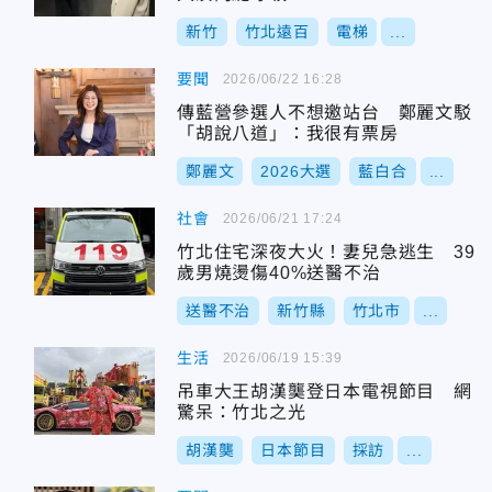
新竹
竹北遠百
電梯
...
要聞
2026/06/22 16:28
傳藍營參選人不想邀站台 鄭麗文駁
「胡說八道」：我很有票房
鄭麗文
2026大選
藍白合
...
社會
2026/06/21 17:24
竹北住宅深夜大火！妻兒急逃生 39
歲男燒燙傷40%送醫不治
送醫不治
新竹縣
竹北市
...
生活
2026/06/19 15:39
吊車大王胡漢龑登日本電視節目 網
驚呆：竹北之光
胡漢龑
日本節目
採訪
...