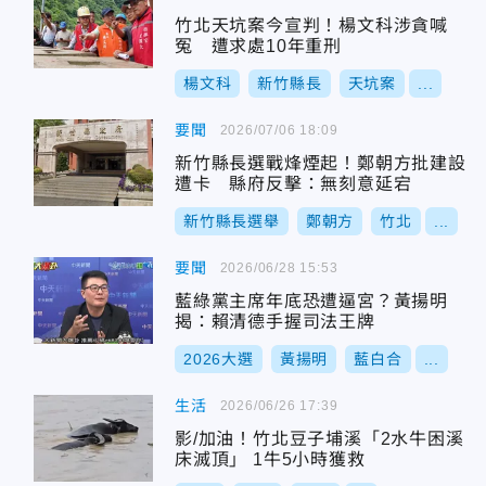
竹北天坑案今宣判！楊文科涉貪喊
冤 遭求處10年重刑
楊文科
新竹縣長
天坑案
...
要聞
2026/07/06 18:09
新竹縣長選戰烽煙起！鄭朝方批建設
遭卡 縣府反擊：無刻意延宕
新竹縣長選舉
鄭朝方
竹北
...
要聞
2026/06/28 15:53
藍綠黨主席年底恐遭逼宮？黃揚明
揭：賴清德手握司法王牌
2026大選
黃揚明
藍白合
...
生活
2026/06/26 17:39
影/加油！竹北豆子埔溪「2水牛困溪
床滅頂」 1牛5小時獲救