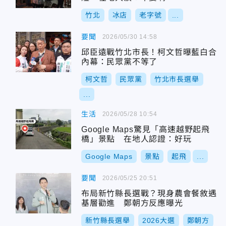
竹北
冰店
老字號
...
要聞
2026/05/30 14:58
邱臣遠戰竹北市長！柯文哲曝藍白合
內幕：民眾黨不等了
柯文哲
民眾黨
竹北市長選舉
...
生活
2026/05/28 10:54
Google Maps驚見「高速越野起飛
橋」景點 在地人認證：好玩
Google Maps
景點
起飛
...
要聞
2026/05/25 20:51
布局新竹縣長選戰？現身農會餐敘遇
基層勸進 鄭朝方反應曝光
新竹縣長選舉
2026大選
鄭朝方