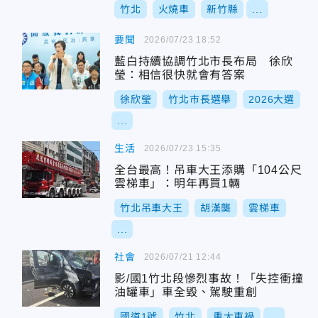
竹北
火燒車
新竹縣
...
要聞
2026/07/23 18:52
藍白持續協調竹北市長布局 徐欣
瑩：相信很快就會有答案
徐欣瑩
竹北市長選舉
2026大選
...
生活
2026/07/23 15:35
全台最高！吊車大王添購「104公尺
雲梯車」：明年再買1輛
竹北吊車大王
胡漢龑
雲梯車
...
社會
2026/07/21 12:44
影/國1竹北段慘烈事故！「失控衝撞
油罐車」車全毀、駕駛重創
國道1號
竹北
重大車禍
...