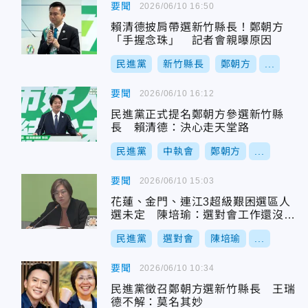
要聞
2026/06/10 16:50
賴清德披肩帶選新竹縣長！鄭朝方
「手握念珠」 記者會親曝原因
民進黨
新竹縣長
鄭朝方
...
要聞
2026/06/10 16:12
民進黨正式提名鄭朝方參選新竹縣
長 賴清德：決心走天堂路
民進黨
中執會
鄭朝方
...
要聞
2026/06/10 15:03
花蓮、金門、連江3超級艱困選區人
選未定 陳培瑜：選對會工作還沒結
束
民進黨
選對會
陳培瑜
...
要聞
2026/06/10 10:34
民進黨徵召鄭朝方選新竹縣長 王瑞
德不解：莫名其妙