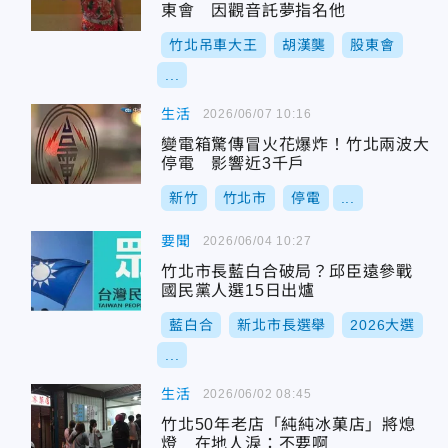
東會 因觀音託夢指名他
竹北吊車大王
胡漢龑
股東會
...
生活
2026/06/07 10:16
變電箱驚傳冒火花爆炸！竹北兩波大
停電 影響近3千戶
新竹
竹北市
停電
...
要聞
2026/06/04 10:27
竹北市長藍白合破局？邱臣遠參戰
國民黨人選15日出爐
藍白合
新北市長選舉
2026大選
...
生活
2026/06/02 08:45
竹北50年老店「純純冰菓店」將熄
燈 在地人淚：不要啊