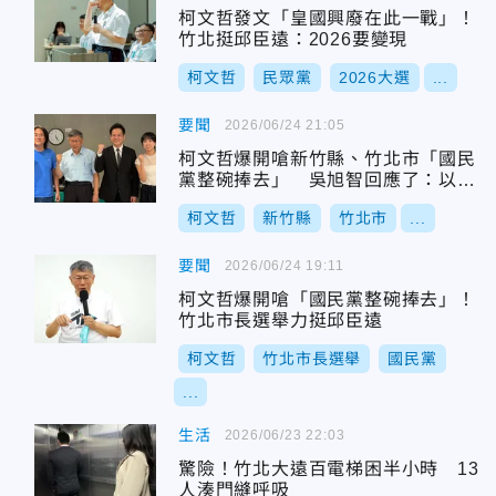
柯文哲發文「皇國興廢在此一戰」！
竹北挺邱臣遠：2026要變現
柯文哲
民眾黨
2026大選
...
要聞
2026/06/24 21:05
柯文哲爆開嗆新竹縣、竹北市「國民
黨整碗捧去」 吳旭智回應了：以民
意為基礎
柯文哲
新竹縣
竹北市
...
要聞
2026/06/24 19:11
柯文哲爆開嗆「國民黨整碗捧去」！
竹北市長選舉力挺邱臣遠
柯文哲
竹北市長選舉
國民黨
...
生活
2026/06/23 22:03
驚險！竹北大遠百電梯困半小時 13
人湊門縫呼吸