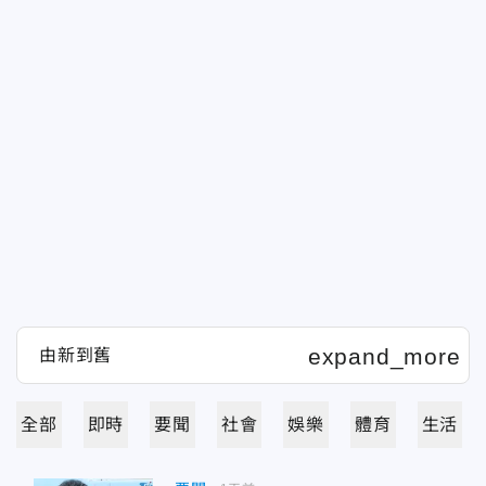
全部
即時
要聞
社會
娛樂
體育
生活