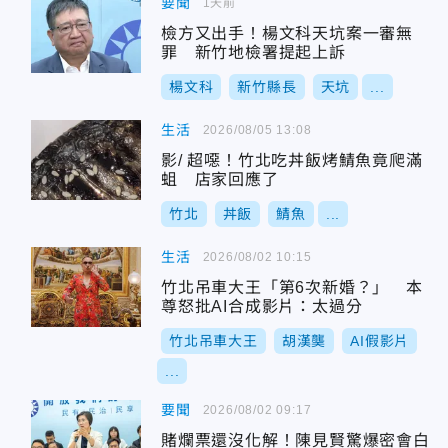
要聞
1天前
檢方又出手！楊文科天坑案一審無
罪 新竹地檢署提起上訴
楊文科
新竹縣長
天坑
...
生活
2026/08/05 13:08
影/ 超噁！竹北吃丼飯烤鯖魚竟爬滿
蛆 店家回應了
竹北
丼飯
鯖魚
...
生活
2026/08/02 10:15
竹北吊車大王「第6次新婚？」 本
尊怒批AI合成影片：太過分
竹北吊車大王
胡漢龑
AI假影片
...
要聞
2026/08/02 09:17
賭爛票還沒化解！陳見賢驚爆密會白