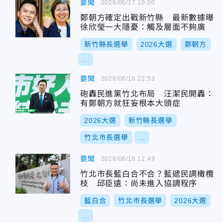
要聞
2026/06/17 10:00
鄭朝方確定出戰新竹縣 最新數據曝
徐欣瑩一大隱憂：觸及層面不夠廣
新竹縣長選舉
2026大選
鄭朝方
...
要聞
2026/06/16 22:53
砲轟民進黨竹北布局 汪潔民開轟：
有鄭朝方就狂妄根本大頭症
2026大選
新竹縣長選舉
竹北市長選舉
...
要聞
2026/06/16 12:49
竹北市長藍白合不合？藍遞民調橄欖
枝 邱臣遠：尚未進入協調程序
藍白合
竹北市長選舉
2026大選
...