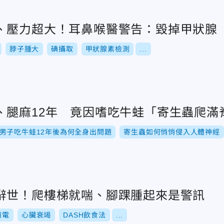
、壓力超大！耳鼻喉醫警告：毀掉甲狀腺
脖子腫大
碘攝取
甲狀腺素檢測
...
、腿麻12年 竟因嗜吃牛蛙「寄生蟲爬滿
男子吃牛蛙12年後為何全身出問題
寄生蟲如何悄悄侵入人體神經
辭世！爬樓梯就喘、腳踝腫起來是警訊
積電
心臟衰竭
DASH飲食法
...