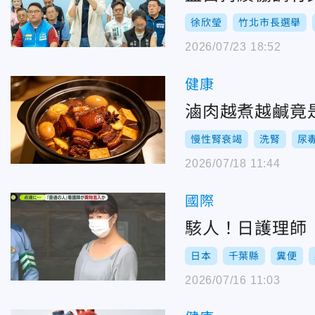
徐欣瑩
竹北市長選舉
2026/07/23 18:52
健康
滷肉越煮越鹹竟
慢性腎衰竭
洗腎
尿
2026/07/18 11:44
國際
駭人！日護理師
日本
千葉縣
糞便
2026/07/16 11:03