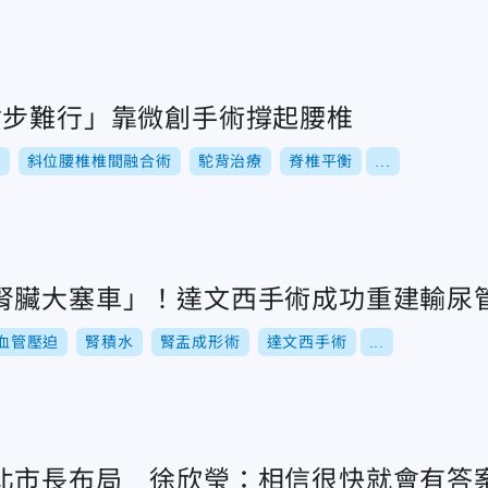
寸步難行」靠微創手術撐起腰椎
術
斜位腰椎椎間融合術
駝背治療
脊椎平衡
...
腎臟大塞車」！達文西手術成功重建輸尿
血管壓迫
腎積水
腎盂成形術
達文西手術
...
北市長布局 徐欣瑩：相信很快就會有答