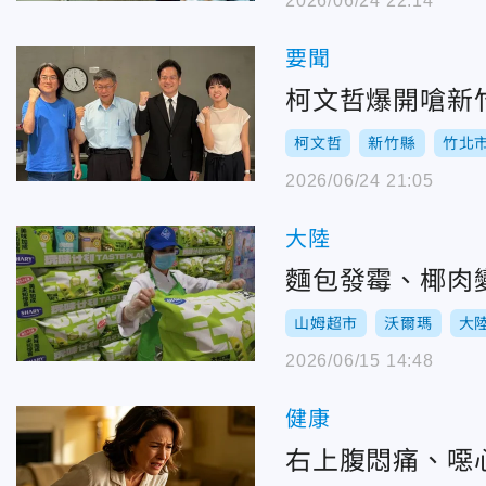
2026/06/24 22:14
要聞
柯文哲爆開嗆新
柯文哲
新竹縣
竹北
2026/06/24 21:05
大陸
麵包發霉、椰肉
山姆超市
沃爾瑪
大
2026/06/15 14:48
健康
右上腹悶痛、噁