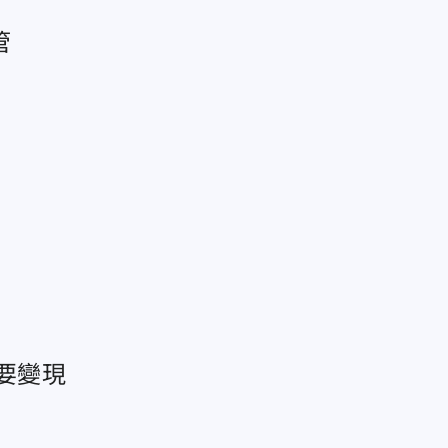
管
要變現