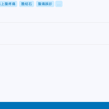
右上腹疼痛
膽結石
腹痛誤診
...