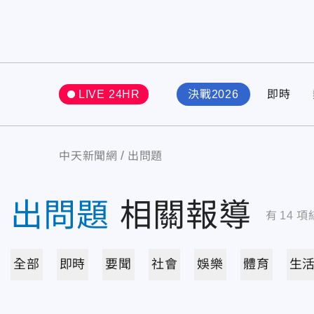
LIVE 24HR
決戰2026
即時
中天新聞網
出問題
出問題
相關報導
有
14
項
全部
即時
要聞
社會
娛樂
體育
生