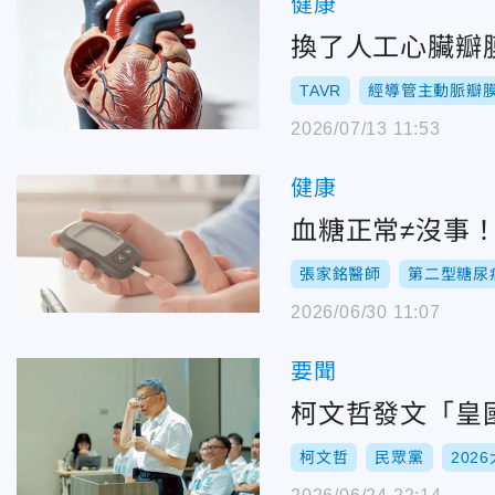
健康
換了人工心臟瓣
TAVR
經導管主動脈瓣
2026/07/13 11:53
健康
血糖正常≠沒事
張家銘醫師
第二型糖尿
2026/06/30 11:07
要聞
柯文哲發文「皇
柯文哲
民眾黨
202