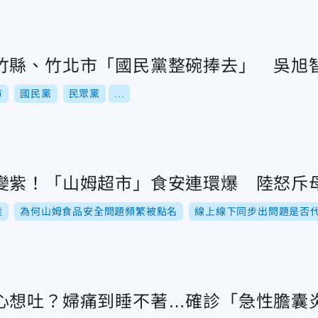
竹縣、竹北市「國民黨整碗捧去」 吳旭
市
國民黨
民眾黨
...
變紫！「山姆超市」食安連環爆 陸怒斥
陸
為何山姆食品安全問題頻繁被點名
線上線下同步出問題是否
心想吐？婦痛到睡不著…確診「急性膽囊