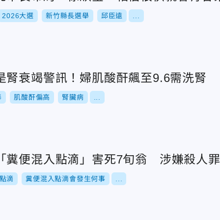
2026大選
新竹縣長選舉
邱臣遠
...
是腎衰竭警訊！婦肌酸酐飆至9.6需洗腎
毒
肌酸酐偏高
腎臟病
...
「糞便混入點滴」害死7旬翁 涉嫌殺人
點滴
糞便混入點滴會發生何事
...