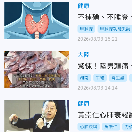
健康
不補碘、不睡覺
甲狀腺
甲狀腺功能失調
2026/08/03 15:21
大陸
驚悚！陸男頭痛
湖南
牛蛙
寄生蟲
2026/08/03 14:14
健康
黃崇仁心肺衰竭
心肺衰竭
黃崇仁
力