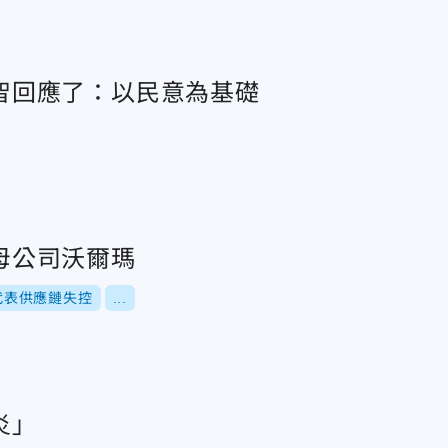
智回應了：以民意為基礎
母公司沃爾瑪
代表供應鏈失控
...
炎」