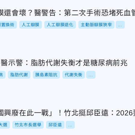
膜還會壞？醫警告：第二次手術恐堵死血
膜置換術
人工瓣膜
人工瓣膜退化
主動脈瓣膜狹窄
...
！醫示警：脂肪代謝失衡才是糖尿病前兆
病
脂肪代謝
胰島素阻抗
代謝失衡
...
國興廢在此一戰」！竹北挺邱臣遠：2026
6大選
竹北市長選舉
邱臣遠
...