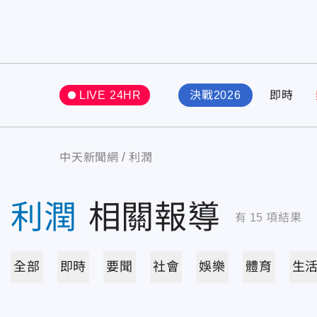
LIVE 24HR
決戰2026
即時
中天新聞網
利潤
利潤
相關報導
有
15
項結果
全部
即時
要聞
社會
娛樂
體育
生