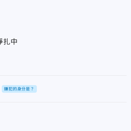
掙扎中
嫌犯的身分是？