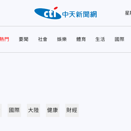
星
熱門
要聞
社會
娛樂
體育
生活
國際
活
國際
大陸
健康
財經