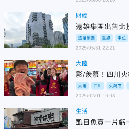
2025/08/06 20:20
財經
遠雄集團出售北投
遠雄集團
重訊
車位
2025/05/31 22:21
大陸
影/羨慕！四川火
大陸
四川
火鍋店
2025/02/01 16:03
生活
虱目魚賣一片虧