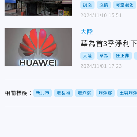
調漲
漲價
阿堂鹹粥
2024/11/10 15:51
大陸
華為首3季淨利下
大陸
華為
任正非
2024/11/01 17:23
相關標籤：
新北市
爆裂物
爆炸案
炸彈客
土製炸