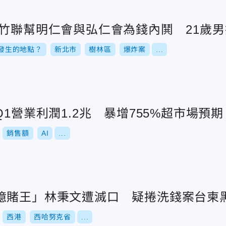
！竹聯幫明仁會與弘仁會為錢內鬨 21歲
發生的地點？
新北市
樹林區
爆炸案
...
Q1營業利潤1.2兆 暴增755%超市場預期
銷售額
AI
...
億賭王」林秉文遭滅口 疑捲洗錢案台柬
西港
西哈努克省
...