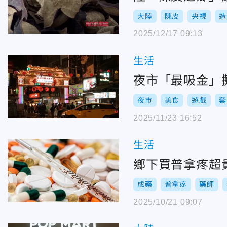
大陸
陳皮
央視
造
2025/12/17 09:13
生活
夜市「最吸金」
夜市
美食
遊戲
套
2025/11/23 16:52
生活
鄉下買普拿疼超
成藥
普拿疼
藥師
2025/10/21 09:07