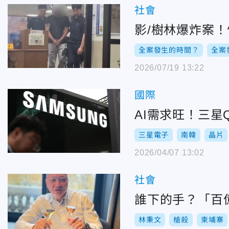
社會
影/樹林爆炸案
全案發生的時間？
全案
2026/07/19 13:22
國際
AI需求旺！三星
三星電子
南韓
晶片
2026/04/07 13:02
社會
誰下的手？「百
林秉文
槍殺
柬埔寨