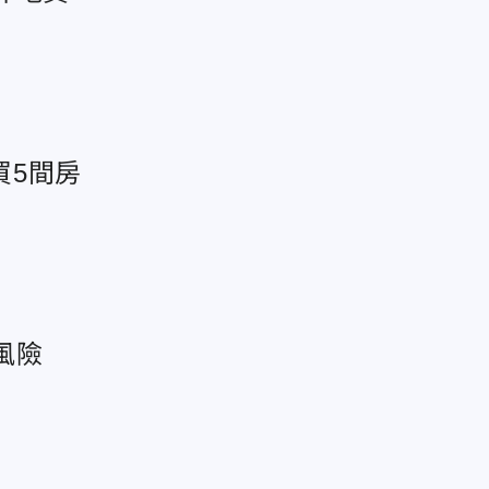
買5間房
風險