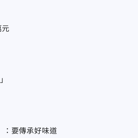
萬元
工」
」：要傳承好味道