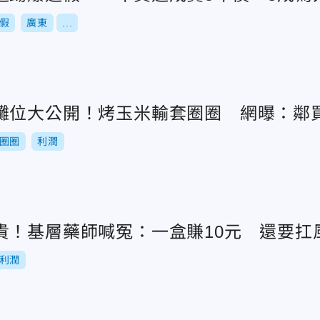
假
廣東
...
攤位大公開！烤玉米輸套圈圈 網曝：鄰
圈圈
利潤
貴！基層藥師喊冤：一盒賺10元 還要扛
利潤