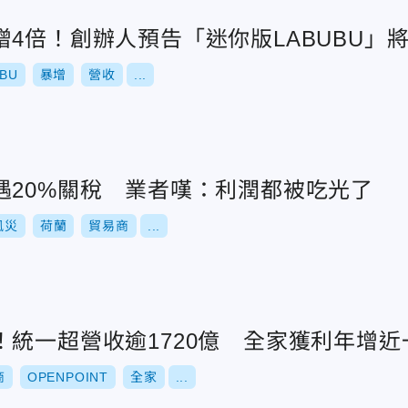
4倍！創辦人預告「迷你版LABUBU」
BU
暴增
營收
...
遇20%關稅 業者嘆：利潤都被吃光了
風災
荷蘭
貿易商
...
！統一超營收逾1720億 全家獲利年增近
商
OPENPOINT
全家
...