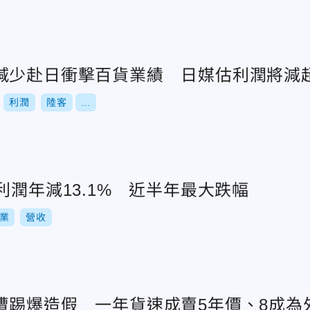
減少赴日衝擊百貨業績 日媒估利潤將減
利潤
陸客
...
利潤年減13.1% 近半年最大跌幅
業
營收
遭踢爆造假 一年貨速成賣5年價、8成為