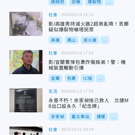
總統府
恐嚇
爆裂物
...
社會
2026/02/24 22:12
影/高雄男持滅火器2超商亂噴！丟擲
疑似爆裂物嚇壞民眾
高雄
鳳山
滅火器
...
社會
2026/02/14 17:52
影/宜蘭驚悚包裹炸傷姊弟！警：機
械裝置觸動引爆
宜蘭
包裹
IC板
...
生活
2026/01/13 17:04
永垂不朽！余家昶捨己救人 北捷M
8出口設永久「紀念牌」
余家昶
臺北車站
捷運
...
社會
2025/12/21 20:04