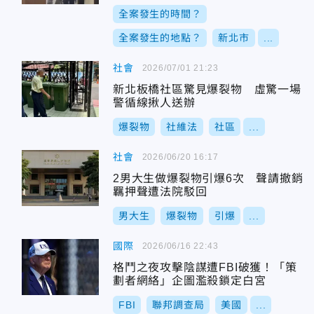
全案發生的時間？
全案發生的地點？
新北市
...
社會
2026/07/01 21:23
新北板橋社區驚見爆裂物 虛驚一場
警循線揪人送辦
爆裂物
社維法
社區
...
社會
2026/06/20 16:17
2男大生做爆裂物引爆6次 聲請撤銷
羈押聲遭法院駁回
男大生
爆裂物
引爆
...
國際
2026/06/16 22:43
格鬥之夜攻擊陰謀遭FBI破獲！「策
劃者網絡」企圖濫殺鎖定白宮
FBI
聯邦調查局
美國
...