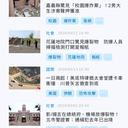
嘉義縣驚見「校園爆炸案」！2男大
生涉案聲押獲准
校園
爆炸案
落網
...
社會
2026/03/21 16:46
花蓮地院門口驚見爆裂物 防爆人員
掃描檢測打開是報紙
爆裂物
花蓮地院
報紙
...
國際
2026/03/13 10:30
一日兩起！美底特律猶太會堂遭卡車
衝撞 川普矢言徹查到底
美國
伊朗
恐怖攻擊
...
社會
2026/03/01 20:44
影/揚言在總統府、機場放爆裂物！
北市警證實：通緝犯去年已出境