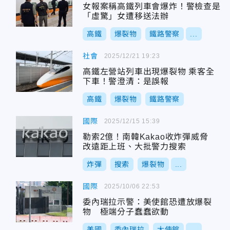
女報案稱高鐵列車會爆炸！警檢查是
「虛驚」女遭移送法辦
高鐵
爆裂物
鐵路警察
...
社會
2025/12/21 19:23
高鐵左營站列車出現爆裂物 乘客全
下車！警澄清：是誤報
高鐵
爆裂物
鐵路警察
國際
2025/12/15 15:39
勒索2億！南韓Kakao收炸彈威脅
改遠距上班、大批警力搜索
炸彈
搜索
爆裂物
...
國際
2025/10/06 22:53
委內瑞拉示警：美使館恐遭放爆裂
物 極端分子蠢蠢欲動
美國
委內瑞拉
大使館
...