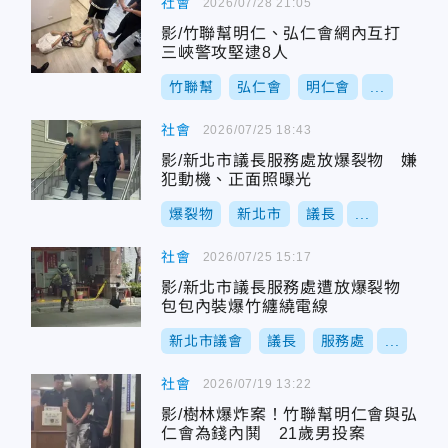
社會
2026/07/28 21:05
影/竹聯幫明仁、弘仁會網內互打
三峽警攻堅逮8人
竹聯幫
弘仁會
明仁會
...
社會
2026/07/25 18:43
影/新北市議長服務處放爆裂物 嫌
犯動機、正面照曝光
爆裂物
新北市
議長
...
社會
2026/07/25 15:17
影/新北市議長服務處遭放爆裂物
包包內裝爆竹纏繞電線
新北市議會
議長
服務處
...
社會
2026/07/19 13:22
影/樹林爆炸案！竹聯幫明仁會與弘
仁會為錢內鬨 21歲男投案