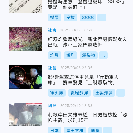
搭機時注意！登機證被印「SSSS」
竟是「你被盯上」
機票
安檢
SSSS
...
社會
2025/03/17 16:53
紅漆炸彈遮綠光！新北莽男懷疑女友
出軌 炸小王家門遭收押
炸彈
爆炸
爆裂物
...
社會
2025/03/06 22:35
影/警盤查違停車竟是「行動軍火
庫」 搜車驚見「土製爆裂物」
軍火庫
喪屍菸彈
土製炸彈
...
國際
2025/02/10 12:38
刺殺岸田文雄未遂！日男遭檢控「恐
怖主義」求刑15年
日本
岸田文雄
襲擊
...