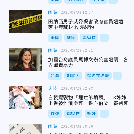
國際
2025/08/03 12:07
田納西男子威脅殺害政府官員遭逮
家中竟藏14枚爆裂物
美國
威脅
爆裂物
...
國際
2025/06/28 22:21
加國台裔議員馬博文辦公室遭襲！各
界譴責暴力
台裔
加拿大
爆裂物攻擊
...
大陸
2025/04/28 22:33
自製爆裂物「埋亡弟墳頭」！3姊妹
上香被炸飛慘死 狠心伯父一審判死
炸彈
爆裂物
姊妹
...
國際
2025/04/02 08:26