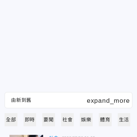
全部
即時
要聞
社會
娛樂
體育
生活