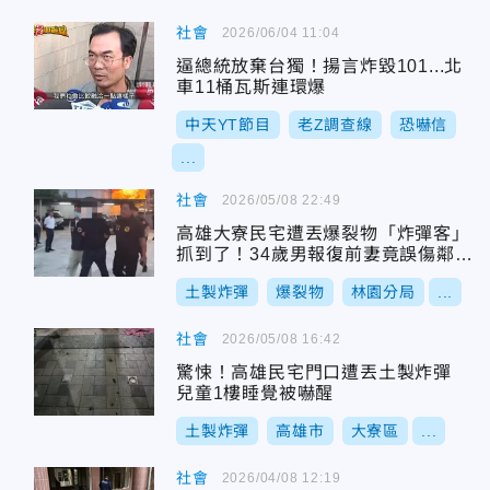
社會
2026/06/04 11:04
逼總統放棄台獨！揚言炸毀101...北
車11桶瓦斯連環爆
中天YT節目
老Z調查線
恐嚇信
...
社會
2026/05/08 22:49
高雄大寮民宅遭丟爆裂物「炸彈客」
抓到了！34歲男報復前妻竟誤傷鄰居
家
土製炸彈
爆裂物
林園分局
...
社會
2026/05/08 16:42
驚悚！高雄民宅門口遭丟土製炸彈
兒童1樓睡覺被嚇醒
土製炸彈
高雄市
大寮區
...
社會
2026/04/08 12:19