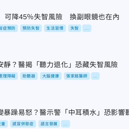
」可降45％失智風險 換副眼鏡也在內
智症預防
預防失智
生活習慣
失智
...
安靜？醫揭「聽力退化」恐藏失智風險
處理障礙
助聽器
大腦健康
張家銘醫師
...
變暴躁易怒？醫示警「中耳積水」恐影響
兒童
感冒併發症
語言發展
...