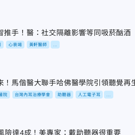
智推手！醫：社交隔離影響等同吸菸酗酒
倒
心衰竭
黃軒醫師
...
來！馬偕醫大聯手哈佛醫學院引領聽覺再
醫院
台灣內耳治療學會
助聽器
人工電子耳
...
症風險達4成！美專家：戴助聽器很重要