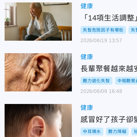
健康
「14項生活調整
失智危險因子有哪些
失
2026/06/19 13:57
健康
長輩聚餐越來越
聽力退化失智
中樞聽覺
2026/06/09 16:48
健康
感冒好了孩子卻
中耳積水
聽力障礙