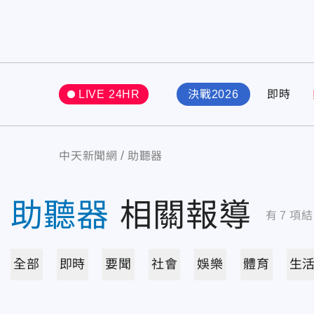
LIVE 24HR
決戰2026
即時
中天新聞網
助聽器
助聽器
相關報導
有
7
項結
全部
即時
要聞
社會
娛樂
體育
生