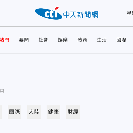
星
熱門
要聞
社會
娛樂
體育
生活
國際
果
活
國際
大陸
健康
財經