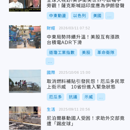
全球大視野/美伊衝突世界不該袖手
旁觀！薩克斯喊話印度應為伊朗發聲
中東動盪
以色列
美國
...
財經
2026/03/11 07:52
中東局勢持續升溫！美股互有漲跌
台積電ADR下滑
道瓊工業指數
美股
革命衛隊
...
國際
2025/10/06 15:00
取消燃料補貼引發民怨！厄瓜多民眾
上街示威 10省份進入緊急狀態
厄瓜多
抗議
示威
...
生活
2025/09/11 20:56
尼泊爾暴動國人受困！求助外交部竟
遭「踢皮球」