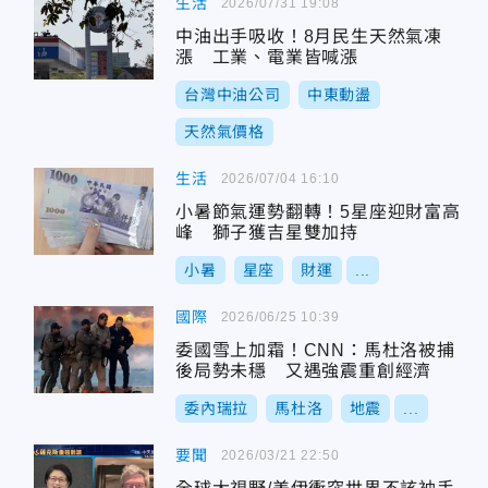
生活
2026/07/31 19:08
中油出手吸收！8月民生天然氣凍
漲 工業、電業皆喊漲
台灣中油公司
中東動盪
天然氣價格
生活
2026/07/04 16:10
小暑節氣運勢翻轉！5星座迎財富高
峰 獅子獲吉星雙加持
小暑
星座
財運
...
國際
2026/06/25 10:39
委國雪上加霜！CNN：馬杜洛被捕
後局勢未穩 又遇強震重創經濟
委內瑞拉
馬杜洛
地震
...
要聞
2026/03/21 22:50