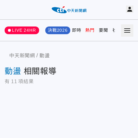
LIVE 24HR
決戰2026
即時
熱門
要聞
社會
娛樂
中天新聞網
動盪
動盪
相關報導
有
11
項結果