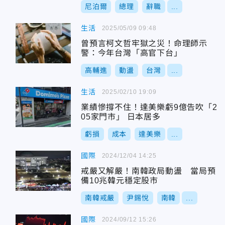
尼泊爾
總理
辭職
...
生活
2025/05/09 09:48
曾預言柯文哲牢獄之災！命理師示
警：今年台灣「高官下台」
高輔進
動盪
台灣
...
生活
2025/02/10 19:09
業績慘撐不住！達美樂虧9億告吹「2
05家門市」 日本居多
虧損
成本
達美樂
...
國際
2024/12/04 14:25
戒嚴又解嚴！南韓政局動盪 當局預
備10兆韓元穩定股市
南韓戒嚴
尹錫悅
南韓
...
國際
2024/09/12 15:26