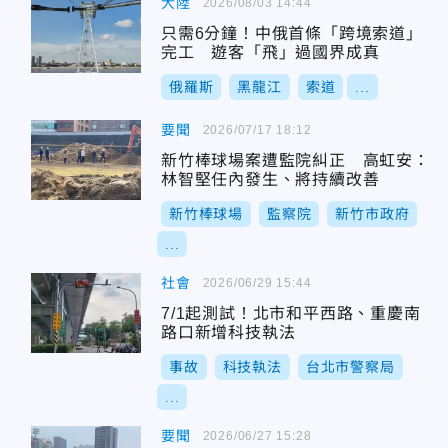
大陸
2026/08/03 14:44
只需6分鐘！中俄首條「跨境索道」
完工 遊客「飛」過國界成真
俄羅斯
黑龍江
索道
...
要聞
2026/07/17 18:12
新竹棒球場案遭監院糾正 高虹安：
林智堅任內發生、將持續改善
新竹棒球場
監察院
新竹市政府
...
社會
2026/06/29 15:44
7/1起測試！北市和平西路、重慶南
路口新增科技執法
事故
科技執法
台北市警察局
...
要聞
2026/06/27 15:28