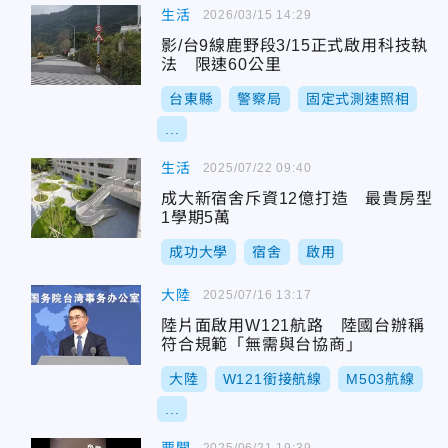
生活
2026/03/15 14:29
影/台9線鹿野段3/15正式啟用科技執
法 限速60公里
台東縣
警察局
固定式測速照相
...
生活
2025/07/22 09:40
成大新宿舍斥資12億打造 最貴房型
1學期5萬
成功大學
宿舍
啟用
大陸
2025/07/16 13:17
陸片面啟用W121航路 陸國台辦稱
符合規範「無需與台協商」
大陸
W121銜接航線
M503航線
...
2025/06/21 19:39