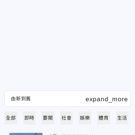
全部
即時
要聞
社會
娛樂
體育
生活