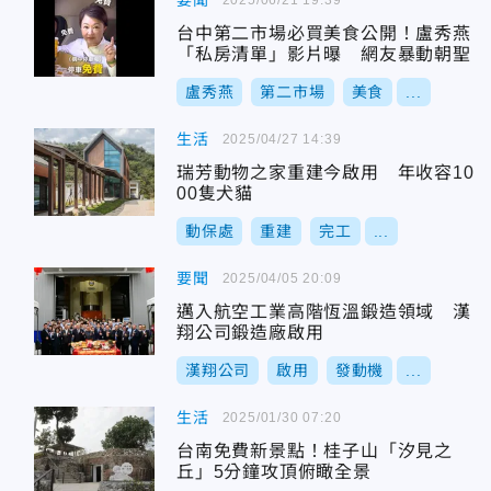
要聞
台中第二市場必買美食公開！盧秀燕
「私房清單」影片曝 網友暴動朝聖
盧秀燕
第二市場
美食
...
生活
2025/04/27 14:39
瑞芳動物之家重建今啟用 年收容10
00隻犬貓
動保處
重建
完工
...
要聞
2025/04/05 20:09
邁入航空工業高階恆溫鍛造領域 漢
翔公司鍛造廠啟用
漢翔公司
啟用
發動機
...
生活
2025/01/30 07:20
台南免費新景點！桂子山「汐見之
丘」5分鐘攻頂俯瞰全景