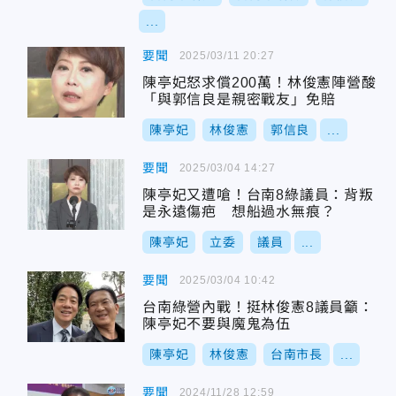
...
要聞
2025/03/11 20:27
陳亭妃怒求償200萬！林俊憲陣營酸
「與郭信良是親密戰友」免賠
陳亭妃
林俊憲
郭信良
...
要聞
2025/03/04 14:27
陳亭妃又遭嗆！台南8綠議員：背叛
是永遠傷疤 想船過水無痕？
陳亭妃
立委
議員
...
要聞
2025/03/04 10:42
台南綠營內戰！挺林俊憲8議員籲：
陳亭妃不要與魔鬼為伍
陳亭妃
林俊憲
台南市長
...
要聞
2024/11/28 12:59