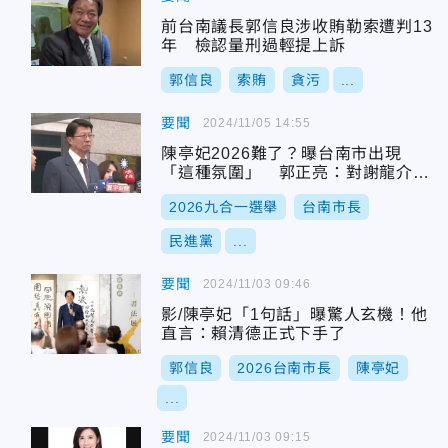
前台南議長郭信良涉收賄勒索遭判13
年 檢認量刑過輕提上訴
郭信良
索賄
貪污
...
要聞
2024/11/05 14:55
陳亭妃2026難了？曝台南市出現
「這種氛圍」 郭正亮：對謝龍介反
而有利
2026九合一選舉
台南市長
民進黨
...
要聞
2024/11/03 09:46
影/陳亭妃「1句話」曝驚人玄機！他
直言：賴清德正式下手了
郭信良
2026台南市長
陳亭妃
...
要聞
2024/11/03 09:15