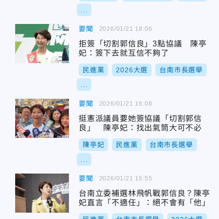
...
要聞
2026/01/21 18:06
拒簽「切割郭信良」3點協議 陳亭
妃：簽下去就互信不夠了
民進黨
2026大選
台南市長選舉
...
要聞
2026/01/21 16:08
挺憲派議員要她簽協議「切割郭信
良」 陳亭妃：找出氣筒大可不必
陳亭妃
民進黨
台南市長選舉
...
要聞
2026/01/21 15:55
台南立委補選林飛帆戰郭信良？陳亭
妃直言「不適任」：絕不會有「他」