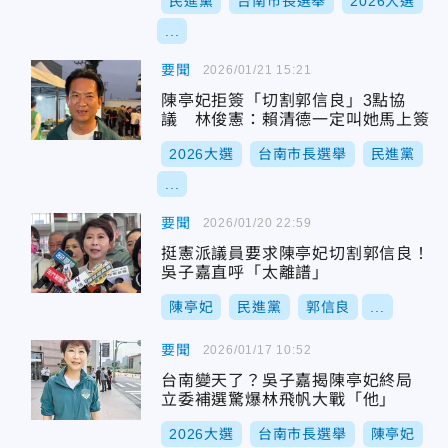
民進黨
台南市長選舉
2026大選
...
要聞
2026/01/21 15:21
陳亭妃拒簽「切割郭信良」3點協
議 林俊憲：賴清德一定叫她馬上簽
2026大選
台南市長選舉
民進黨
...
要聞
2026/01/20 22:59
挺憲派議員要求陳亭妃切割郭信良！
吳子嘉直呼「太離譜」
陳亭妃
民進黨
郭信良
...
要聞
2026/01/17 10:52
台南變天了？吳子嘉揭陳亭妃終局
立委補選驚爆林飛帆大戰「他」
2026大選
台南市長選舉
陳亭妃