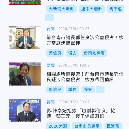
逼斷陳亭妃手腳？
大新聞大爆卦
週末大爆卦
馬千惠
...
要聞
2026/07/01 09:27
前台南市議長郭信良涉公益侵占！檢
方當庭逮捕聲押
郭信良
侵占
台南地檢署
要聞
2026/06/30 19:09
相關處所遭搜索！前台南市議長郭信
良疑涉公益侵占 檢方帶回偵訊
郭信良
議長
弊案
...
要聞
2026/01/21 20:07
影/陳亭妃拒簽「切割郭信良」協
議 蔡正元：簽了保證落選
2026大選
台南市長選舉
民進黨