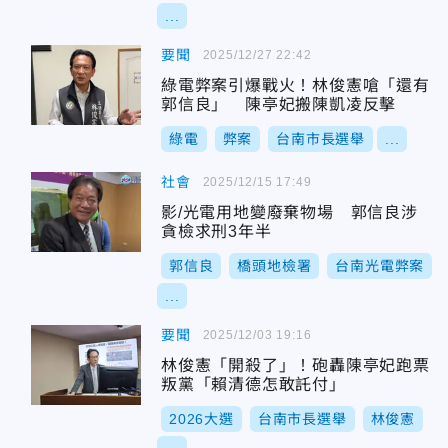
...
要聞
2025/12/27 22:42
綠電弊案引爆戰火！林俊憲嗆「還有
郭信良」 陳亭妃搬陳凱凌反擊
綠電
弊案
台南市長選舉
...
社會
2025/12/15 17:49
影/光電用地變廢棄物場 郭信良涉
貪檢求刑3年半
郭信良
橋頭地檢署
台南光電弊案
...
要聞
2025/12/03 19:16
林俊憲「開殺了」！砲轟陳亭妃跑票
叛黨「賴清德怎敢託付」
2026大選
台南市長選舉
林俊憲