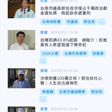
社會
2026/08/05 18:11
台南市議員郭信良涉侵占千萬政治獻
金還私債 檢起訴求處重刑
台南地檢署
市議員
郭信良
...
要聞
2026/07/21 19:58
自曝民調43.6%起跳 謝龍介：民進
黨有人希望我擋下陳亭妃
2026大選
台南市長選舉
民進黨
...
要聞
2026/07/04 15:16
涉挪款獲100萬交保！郭信良吐心
聲：人生自古誰無死
無黨籍
台南市議員選舉
郭信良
...
要聞
2026/07/01 19:39