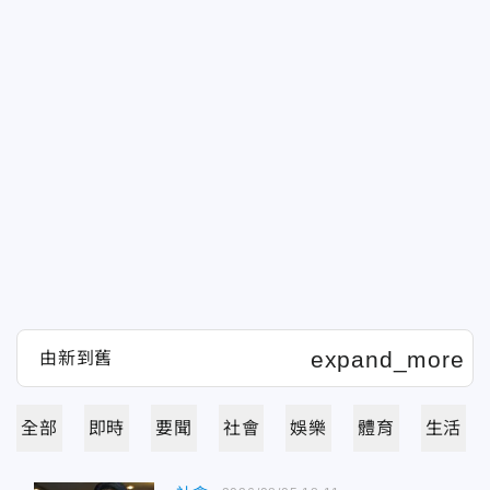
全部
即時
要聞
社會
娛樂
體育
生活