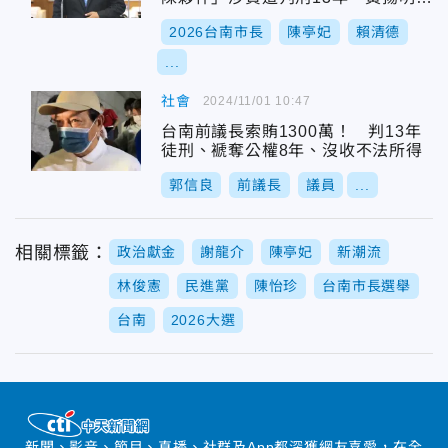
悽慘下場
2026台南市長
陳亭妃
賴清德
...
社會
2024/11/01 10:47
台南前議長索賄1300萬！ 判13年
徒刑、褫奪公權8年、沒收不法所得
郭信良
前議長
議員
...
相關標籤：
政治獻金
謝龍介
陳亭妃
新潮流
林俊憲
民進黨
陳怡珍
台南市長選舉
台南
2026大選
新聞、影音、節目、直播、社群及App都深獲網友喜愛，在全