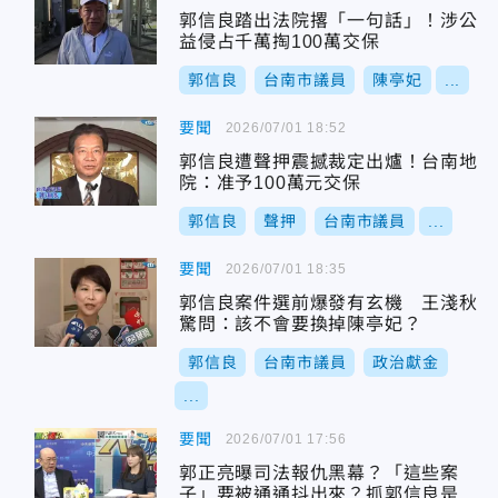
郭信良踏出法院撂「一句話」！涉公
益侵占千萬掏100萬交保
郭信良
台南市議員
陳亭妃
...
要聞
2026/07/01 18:52
郭信良遭聲押震撼裁定出爐！台南地
院：准予100萬元交保
郭信良
聲押
台南市議員
...
要聞
2026/07/01 18:35
郭信良案件選前爆發有玄機 王淺秋
驚問：該不會要換掉陳亭妃？
郭信良
台南市議員
政治獻金
...
要聞
2026/07/01 17:56
郭正亮曝司法報仇黑幕？「這些案
子」要被通通抖出來？抓郭信良是要