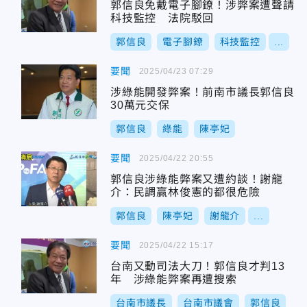
郭信良免戴電子腳鐐！涉弊案遭聲請
科技監控 法院駁回
郭信良
電子腳鐐
科技監控
...
要聞
2025/04/23 07:29
涉綠能開發弊案！前南市議長郭信良
30萬元交保
郭信良
綠能
陳亭妃
要聞
2025/04/22 20:55
郭信良涉綠能弊案又遭約談！謝龍
介：民調贏林俊憲的都很危險
郭信良
陳亭妃
謝龍介
...
要聞
2025/04/22 15:17
台南又動司法大刀！郭信良才判13
年 涉綠能弊案再遭搜索
台南市議長
台南市議會
郭信良