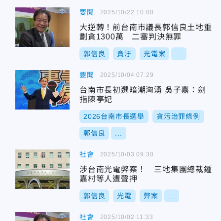
要聞
2025/10/22 10:00
大逆轉！前台南市議長郭信良土地重
劃貪1300萬 二審判決無罪
郭信良
貪汙
光電案
...
要聞
2025/10/04 07:29
台南市長初選暗潮洶湧 吳子嘉：劍
指陳亭妃
2026台南市長選舉
貪污治罪條例
郭信良
...
社會
2025/10/03 09:30
涉台南光電弊案！ 三地集團總裁鍾
嘉村等人遭聲押
郭信良
光電
弊案
...
社會
2025/10/02 11:33