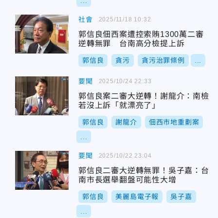
...
社會
2025/11/18 10:32
郭信良佃西案遭控索賄1300萬二審
逆轉無罪 台南高分檢提上訴
郭信良
貪污
貪污治罪條例
...
要聞
2025/10/24 22:33
郭信良案二審大逆轉！謝龍介：南檢
若沒上訴「就漂亮了」
郭信良
謝龍介
佃西市地重劃案
...
要聞
2025/10/22 23:04
郭信良二審大逆轉無罪！吳子嘉：台
南市長選舉翻盤可能性大增
郭信良
美麗島電子報
吳子嘉
...