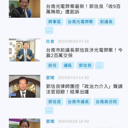
台南光電弊案最新！郭信良「收9百
萬賄款」遭起訴
將軍區
台南光電弊案
前議長
...
社會
2025/08/20 07:16
台南市前議長郭信良涉光電弊案！今
晨2百萬交保
前任
議長
郭信良
...
要聞
2025/07/14 14:30
郭信良律師團控「政治力介入」聲請
法官迴避！結果出爐
郭信良
台南市議長
台南高分院
...
要聞
2025/04/28 16:42