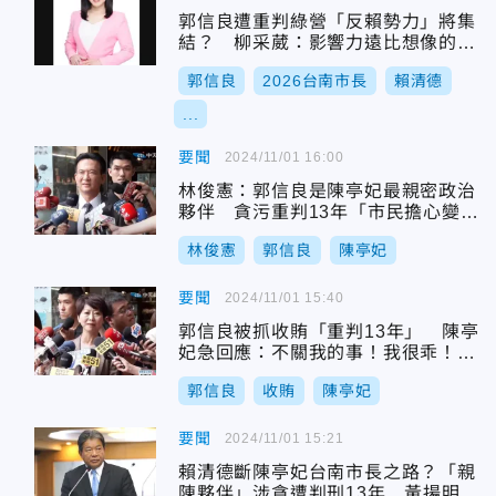
郭信良遭重判綠營「反賴勢力」將集
結？ 柳采葳：影響力遠比想像的更
大
郭信良
2026台南市長
賴清德
...
要聞
2024/11/01 16:00
林俊憲：郭信良是陳亭妃最親密政治
夥伴 貪污重判13年「市民擔心變地
下市長」
林俊憲
郭信良
陳亭妃
要聞
2024/11/01 15:40
郭信良被抓收賄「重判13年」 陳亭
妃急回應：不關我的事！我很乖！我
非常乖！
郭信良
收賄
陳亭妃
要聞
2024/11/01 15:21
賴清德斷陳亭妃台南市長之路？「親
陳夥伴」涉貪遭判刑13年 黃揚明曝