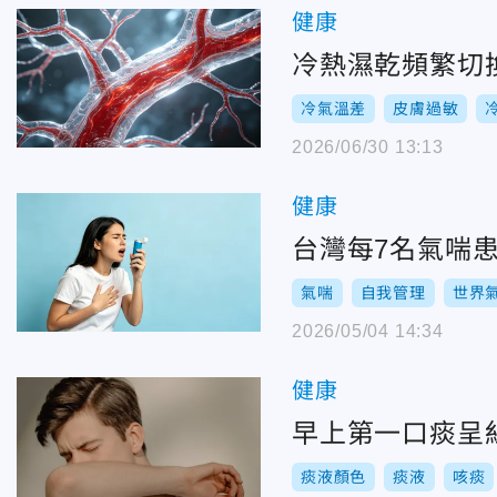
健康
冷熱濕乾頻繁切
冷氣溫差
皮膚過敏
2026/06/30 13:13
健康
台灣每7名氣喘
氣喘
自我管理
世界
2026/05/04 14:34
健康
早上第一口痰呈
痰液顏色
痰液
咳痰