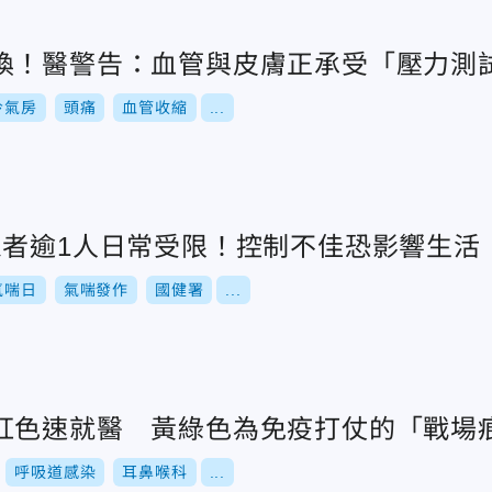
換！醫警告：血管與皮膚正承受「壓力測
冷氣房
頭痛
血管收縮
...
患者逾1人日常受限！控制不佳恐影響生活
氣喘日
氣喘發作
國健署
...
紅色速就醫 黃綠色為免疫打仗的「戰場
呼吸道感染
耳鼻喉科
...