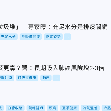
垃圾堆」 專家曝：充足水分是排痰關鍵
充足水分
呼吸道健康
正確姿勢
...
菸更毒？醫：長期吸入肺癌風險增2-3倍
廚房油煙
呼吸道健康
肺癌
...
敏
血管收縮
黃軒醫師
頭痛
夏季健康
冷氣溫差
冷熱