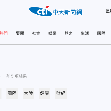
星
熱門
要聞
社會
娛樂
體育
生活
國際
導
有
5
項結果
活
國際
大陸
健康
財經