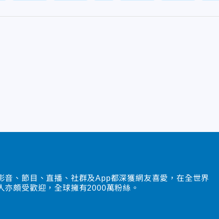
影音、節目、直播、社群及App都深獲網友喜愛，在全世界
人亦頗受歡迎，全球擁有2000萬粉絲。