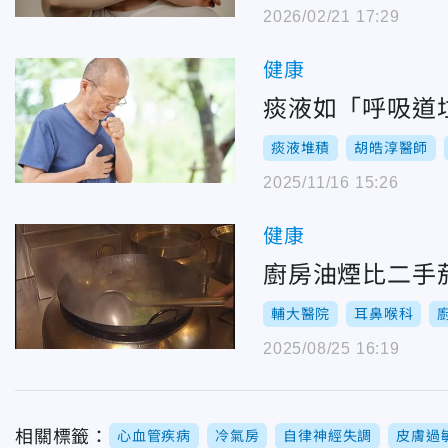
2026/02/21 17:29
健康
痰液如「呼吸道
痰液堆積
胡皓淳醫師
2025/11/16 15:26
健康
廚房油煙比二手
輔大醫院
耳鼻喉科
2025/08/25 16:19
相關標籤：
心血管疾病
冷氣房
自律神經失調
皮膚過